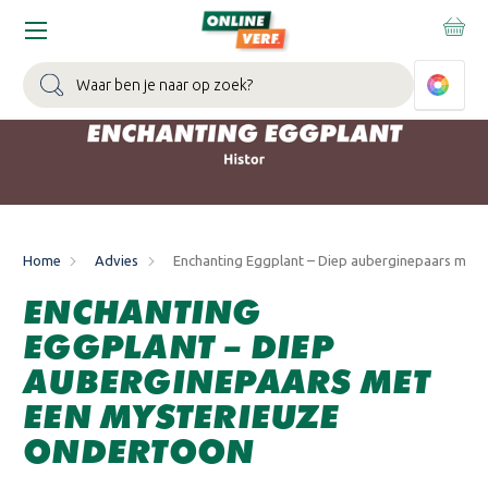
WIN EEN BALLONVAART:
Bij besteding vanaf €100,- aan Sikkens
muurverf en/of lak.
Bekijk actie >
Zoeken
Home
Advies
Enchanting Eggplant – Diep auberginepaars met 
ENCHANTING
EGGPLANT – DIEP
AUBERGINEPAARS MET
EEN MYSTERIEUZE
ONDERTOON