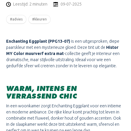
Leestijd: 2 minuten
09-07-2025
#advies
#kleuren
Enchanting Eggplant (PPG13-07)
is een uitgesproken, diepe
paarskleur met een mysterieuze gloed. Deze tint uit de
Histor
MY Color muurverf extra mat
-collectie geeft je interieur een
dramatische, maar stijlvolle uitstraling. Ideaal voor wie een
gedurfde sfeer wil creëren zonder in te leveren op elegantie.
WARM, INTENS EN
VERRASSEND CHIC
In een woonkamer zorgt Enchanting Eggplant voor een intieme
en moderne ambiance. De rijke kleur komt prachtig tot leven in
combinatie met fluweel, donker hout of gouden accenten. Ook
in de slaapkamer werkt deze tint uitstekend: warm, sfeervol en
perfect om in weg te kruipen na een lange dag.