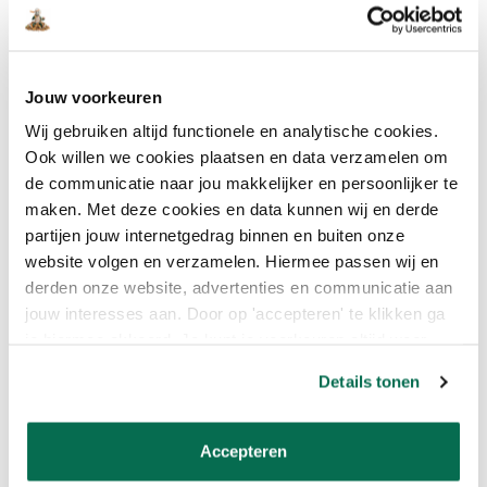
Jouw voorkeuren
Wij gebruiken altijd functionele en analytische cookies.
Ook willen we cookies plaatsen en data verzamelen om
de communicatie naar jou makkelijker en persoonlijker te
maken. Met deze cookies en data kunnen wij en derde
Sigma Perfect Matt
Histor MY color Muurverf
partijen jouw internetgedrag binnen en buiten onze
€36,95
€24,25
Extra Mat - Enchanting
website volgen en verzamelen. Hiermee passen wij en
Eggplant
derden onze website, advertenties en communicatie aan
€31,48
€18,89
jouw interesses aan. Door op 'accepteren' te klikken ga
je hiermee akkoord. Je kunt je voorkeuren altijd weer
RAL kleuren
aanpassen. Lees er meer over in ons cookiebeleid.
Details tonen
RAL 1006 - Maisgeel
RAL 1013 - Parelwit
RAL 1015 - Licht ivoor
Accepteren
RAL 2010 - Signaaloranje
RAL 3007 - Zwartrood