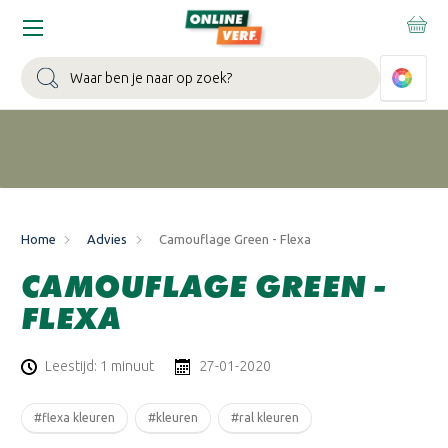
WIN EEN BALLONVAART:
Bij besteding vanaf €100,- aan Sikkens
muurverf en/of lak.
Bekijk actie >
Zoeken
Home
Advies
Camouflage Green - Flexa
CAMOUFLAGE GREEN -
FLEXA
Leestijd: 1 minuut
27-01-2020
#flexa kleuren
#kleuren
#ral kleuren