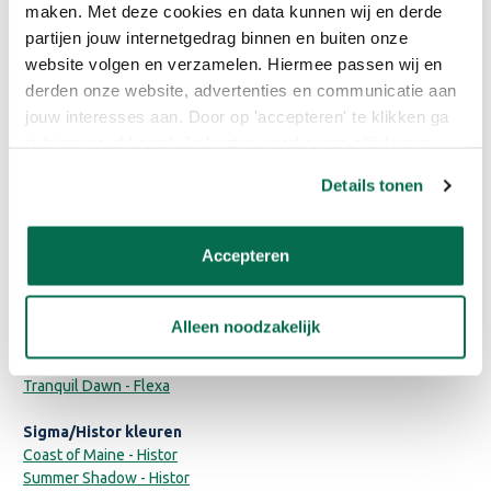
maken. Met deze cookies en data kunnen wij en derde
RAL 9016 - Verkeerswit
partijen jouw internetgedrag binnen en buiten onze
RAL 9017 - Verkeerszwart
website volgen en verzamelen. Hiermee passen wij en
Sikkens kleuren
derden onze website, advertenties en communicatie aan
Bentheimergeel - Sikkens
jouw interesses aan. Door op 'accepteren' te klikken ga
Gelders Blauw - Flexa
je hiermee akkoord. Je kunt je voorkeuren altijd weer
Mergelwit - Sikkens
aanpassen. Lees er meer over in ons cookiebeleid.
Urban Taupe - Flexa
Details tonen
Camouflage Green - Flexa
Early Dew - Flexa
Heart Wood - Flexa
Accepteren
Brave Ground - Flexa
Monumentengroen - Sikkens
Grachtengroen - Sikkens
Alleen noodzakelijk
Denim Drift - Flexa
Subtle Stone - Flexa
Tranquil Dawn - Flexa
Sigma/Histor kleuren
Coast of Maine - Histor
Summer Shadow - Histor