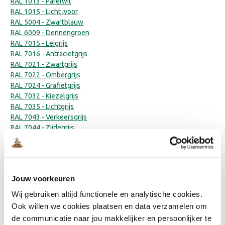
RAL 1013 - Parelwit
RAL 1015 - Licht ivoor
RAL 5004 - Zwartblauw
RAL 6009 - Dennengroen
RAL 7015 - Leigrijs
RAL 7016 - Antracietgrijs
RAL 7021 - Zwartgrijs
RAL 7022 - Ombergrijs
RAL 7024 - Grafietgrijs
RAL 7032 - Kiezelgrijs
RAL 7035 - Lichtgrijs
RAL 7043 - Verkeersgrijs
RAL 7044 - Zijdegrijs
RAL 7047 - Telegrijs 4
RAL 8022 - Zwartbruin
RAL 9001 - Cremewit
RAL 9002 - Grijswit
Jouw voorkeuren
RAL 9003 - Signaalwit
RAL 9004 - Signaalzwart
Wij gebruiken altijd functionele en analytische cookies.
RAL 9005 - Gitzwart
Ook willen we cookies plaatsen en data verzamelen om
RAL 9010
de communicatie naar jou makkelijker en persoonlijker te
RAL 9011- Grafietzwart