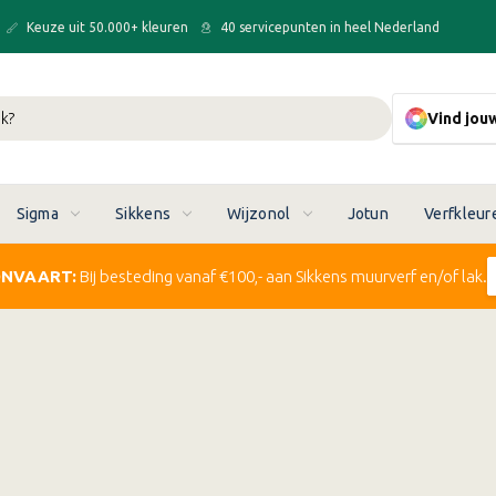
Keuze uit 50.000+ kleuren
40 servicepunten in heel Nederland
Vind jou
Sigma
Sikkens
Wijzonol
Jotun
Verfkleur
ONVAART:
Bij besteding vanaf €100,- aan Sikkens muurverf en/of lak.