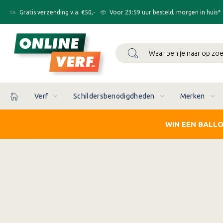
Gratis verzending v.a. €50,-
Voor 23:59 uur besteld, morgen in huis*
Zoeken
Verf
Schildersbenodigdheden
Merken
WIN EEN BALL