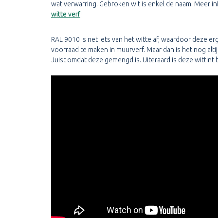
wat verwarring. Gebroken wit is enkel de naam. Meer inf
witte verf
!
RAL 9010 is net iets van het witte af, waardoor deze e
voorraad te maken in muurverf. Maar dan is het nog al
Juist omdat deze gemengd is. Uiteraard is deze wittint bi