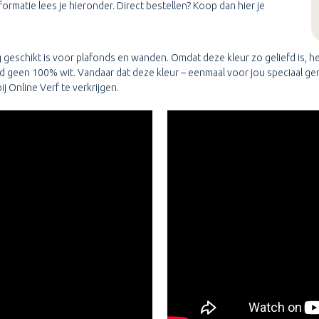
ormatie lees je hieronder. Direct bestellen? Koop dan hier je
rg geschikt is voor plafonds en wanden. Omdat deze kleur zo geliefd is,
tijd geen 100% wit. Vandaar dat deze kleur – eenmaal voor jou speciaal
j Online Verf te verkrijgen.