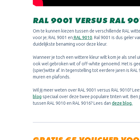
RAL 9001 VERSUS RAL 90
Om te kunnen kiezen tussen de verschillende RAL wit
voor je; RAL 9001 en
RAL 9010
. Ral 9001 is dus geler v
duidelijkste benaming voor deze kleur.
Wanneer je toch een wittere kleur wilt kom je als snel u
ook wel gebroken wit of off-white genoemd. Het is geen
(spier)witte af. In tegenstelling tot eerdere jaren is RA
muren en plafonds.
Wil jij meer weten over RAL 9001 versus RAL 9010? Lee
blog
speciaal over deze twee populaire tinten wit. Ben 
tussen RAL 9010 en RAL 9016? Lees dan
deze blog.
GRATIS €5 VOUCHER VO