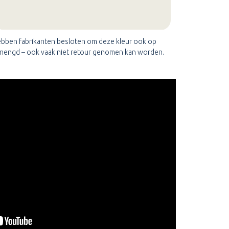
 hebben fabrikanten besloten om deze kleur ook op
 gemengd – ook vaak niet retour genomen kan worden.