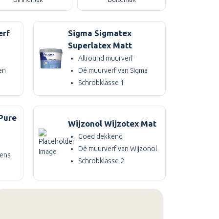
erf
Sigma Sigmatex
Superlatex Matt
Allround muurverf
en
Dé muurverf van Sigma
Schrobklasse 1
 Pure
Wijzonol Wijzotex Mat
Goed dekkend
Dé muurverf van Wijzonol
kens
Schrobklasse 2