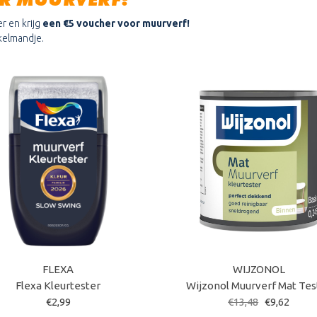
r en krijg
een €5 voucher voor muurverf!
kelmandje.
FLEXA
WIJZONOL
Flexa Kleurtester
Wijzonol Muurverf Mat Tes
€2,99
€13,48
€9,62