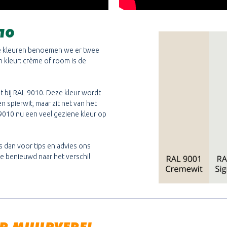
10
te kleuren benoemen we er twee
an kleur: crème of room is de
it bij RAL 9010. Deze kleur wordt
 spierwit, maar zit net van het
L 9010 nu een veel geziene kleur op
s dan voor tips en advies ons
je benieuwd naar het verschil
OR MUURVERF!