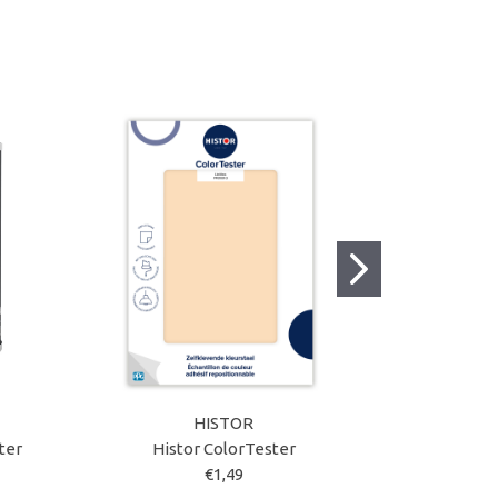
HISTOR
ter
Histor ColorTester
Histor MY c
€1,49