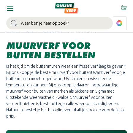
WIN EEN BALLONVAART:
Bij besteding vanaf €100,- aan Sikkens
muurverf en/of lak.
Bekijk actie >
Zoeken
Home
Verf
Muurverf
Muurverf buiten
MUURVERF VOOR
BUITEN BESTELLEN
Is het tijd om de buitenmuren weer een frisse verf laag te geven?
Bij ons koop je de beste muurverf voor buiten! Want verf voor je
buitenmuren moet tegen wind, UV-stralen en wisselende
temperaturen kunnen. Bij ons koop je daarom hoogwaardige
muurverf voor buiten van merken als Sikkens en Sigma met
uitstekende weervastheid kwaliteit. Muurverf voor buiten
vergeelt niet en is bestand tegen alle weersomstandigheden.
Natuurlijk bestel je het bij onlineverf.nl altijd voor de voordeligste
prijs.