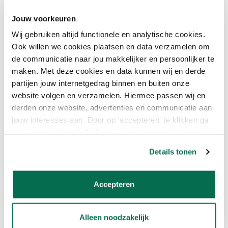
Met de beste muurverf voor buiten kan je weer jaren vooruit en
Jouw voorkeuren
je huis staat er prachtig bij. Twijfel je bijvoorbeeld over de juiste
kleur wit, RAL9010, RAL9001 of toch zandkleur? Bij Onlineverf.nl
Wij gebruiken altijd functionele en analytische cookies.
geven wij je graag passend advies. En wij kunnen ook nog eens
Ook willen we cookies plaatsen en data verzamelen om
elke kleur muurverf voor buiten mengen die jij maar wilt.
de communicatie naar jou makkelijker en persoonlijker te
maken. Met deze cookies en data kunnen wij en derde
Op werkdagen voor 23:59 uur besteld is dezelfde dag
partijen jouw internetgedrag binnen en buiten onze
verzonden.
website volgen en verzamelen. Hiermee passen wij en
derden onze website, advertenties en communicatie aan
Nog niet voldoende geïnformeerd? Bekijk dan de
veelgestelde
vragen over muurverf buiten
jouw interesses aan. Door op 'accepteren' te klikken ga
je hiermee akkoord. Je kunt je voorkeuren altijd weer
aanpassen. Lees er meer over in ons cookiebeleid.
Details tonen
Categorieën
Producten
Muurverf binnen
Sigma Facade Topcoat Matt
Muurverf buiten
Sigma Facade Topcoat Satin
Accepteren
Plafondverf
Sikkens Alphatex IQ
Badkamerverf
Sikkens Alphatex IQ Matt
Keukenverf
Sikkens Alphatex 4SO
Alleen noodzakelijk
Woonkamerverf
Sikkens Alpha Topcoat