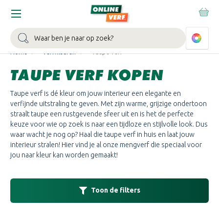
WIN EEN BALLONVAART:
Bij besteding vanaf €100,- aan Sikkens
muurverf en/of lak.
Bekijk actie >
Zoeken
Home
Verfkleuren
Taupe verf
TAUPE VERF KOPEN
Taupe verf is dé kleur om jouw interieur een elegante en
verfijnde uitstraling te geven. Met zijn warme, grijzige ondertoon
straalt taupe een rustgevende sfeer uit en is het de perfecte
keuze voor wie op zoek is naar een tijdloze en stijlvolle look. Dus
waar wacht je nog op? Haal die taupe verf in huis en laat jouw
interieur stralen! Hier vind je al onze mengverf die speciaal voor
jou naar kleur kan worden gemaakt!
Toon de filters