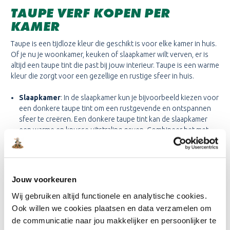
TAUPE VERF KOPEN PER
KAMER
Taupe is een tijdloze kleur die geschikt is voor elke kamer in huis.
Of je nu je woonkamer, keuken of slaapkamer wilt verven, er is
altijd een taupe tint die past bij jouw interieur. Taupe is een warme
kleur die zorgt voor een gezellige en rustige sfeer in huis.
Slaapkamer
: In de slaapkamer kun je bijvoorbeeld kiezen voor
een donkere taupe tint om een rustgevende en ontspannen
sfeer te creëren. Een donkere taupe tint kan de slaapkamer
een warme en knusse uitstraling geven. Combineer het met
zachte pastelkleuren, zoals lichtroze of lila, voor een
romantische sfeer. Of kies voor witte accenten om het geheel
fris en licht te houden.
Woonkamer
: In de woonkamer kun je ook gebruik maken van
Jouw voorkeuren
taupe, maar dan misschien juist in een lichtere tint. Lichtere
taupe tinten kunnen de woonkamer namelijk een ruimtelijk
Wij gebruiken altijd functionele en analytische cookies.
gevoel geven. Combineer het met groen, blauw of okergeel
Ook willen we cookies plaatsen en data verzamelen om
voor een warme en gezellige uitstraling. Wil je een moderne
de communicatie naar jou makkelijker en persoonlijker te
en strakke look? Combineer de taupe tint dan met zwart of