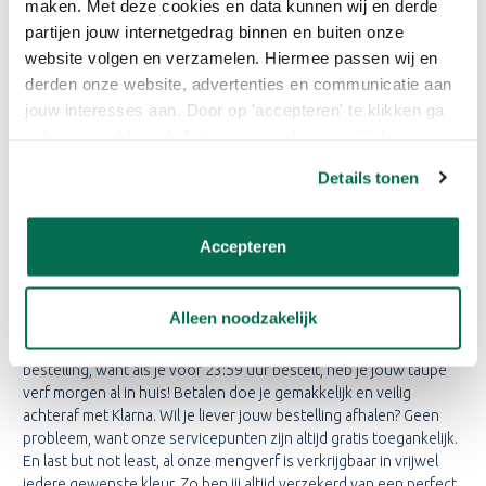
maken. Met deze cookies en data kunnen wij en derde
witte accenten.
partijen jouw internetgedrag binnen en buiten onze
Keuken
: Voor de keuken kun je weer een andere tint taupe
website volgen en verzamelen. Hiermee passen wij en
kiezen, bijvoorbeeld een grijzere tint. Dit geeft de keuken een
derden onze website, advertenties en communicatie aan
stoere en robuuste uitstraling. Combineer het met houten
accenten en groene planten voor een natuurlijke sfeer. Of kies
jouw interesses aan. Door op 'accepteren' te klikken ga
voor witte accenten voor een frisse uitstraling.
je hiermee akkoord. Je kunt je voorkeuren altijd weer
aanpassen. Lees er meer over in ons cookiebeleid.
Details tonen
TAUPE VERF MAKKELIJK
ONLINE BESTELLEN
Accepteren
Bij ons ben je aan het juiste adres voor de beste kwaliteit taupe
verf! Wij bieden niet alleen een breed scala aan taupe tinten, maar
ook vele voordelen. Onze verfexperts staan altijd klaar om je
Alleen noodzakelijk
gratis online advies te geven, zodat jij de juiste keuze maakt voor
jouw project. Daarnaast hoef je nooit lang te wachten op je
bestelling, want als je voor 23:59 uur bestelt, heb je jouw taupe
verf morgen al in huis! Betalen doe je gemakkelijk en veilig
achteraf met Klarna. Wil je liever jouw bestelling afhalen? Geen
probleem, want onze servicepunten zijn altijd gratis toegankelijk.
En last but not least, al onze mengverf is verkrijgbaar in vrijwel
iedere gewenste kleur. Zo ben jij altijd verzekerd van een perfect