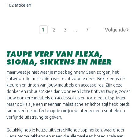
162 artikelen
1
2
3
…
7
TAUPE VERF VAN FLEXA,
SIGMA, SIKKENS EN MEER
maar weet je niet waar je moet beginnen? Geen zorgen, het
antwoord ligt misschien wel recht voor je neus! Bekijk eens de
kleuren en tinten van jouw meubels en accessoires. Zijn deze
donker en robuust? Kies dan voor een lichte tint van taupe, zodat
jouw donkere meubels en accessoires er nog meer uitspringen!
Maar ook als je een meer minimalistische en lichte stijl hebt, biedt
taupe verf de perfecte optie om jouw interieur een subtiele en
verfijnde uitstraling te geven.
Gelukkig heb je keuze uit verschillende topmerken, waaronder
Flexa, Sigma, Sikkens en meer, die allemaal een breed scala aan