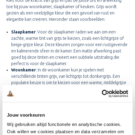
Kies voor de kracht van grijs en pas de juiste tint en afwerking
toe bij jouw woonkamer, slaapkamer of keuken. Grijs wordt
gezien als een veelzijdige kleur die een gevoel van rust en
elegantie kan creëren. Hieronder staan voorbeelden:
Slaapkamer
: Voor de slaapkamer raden we aan om een
zachte, warme tint van grijs te kiezen, zoals een lichtgrijze of
beige-grijze kleur. Deze kleuren zorgen voor een rustgevende
en kalmerende sfeer in de kamer. Een matte afwerking past
goed bij deze tinten en creëert een subtiele uitstraling die
perfect is voor de slaapkamer.
Woonkamer
: In de woonkamer kun je spelen met
verschillende tinten grijs, van lichtgrijs tot donkergrijs. Een
populaire keuze is om te kiezen voor een warme, middelgrijze
kleur met een zijdeglans afwerking. Dit creëert een gezellige
en comfortabele sfeer in de woonkamer en geeft de ruimte
een moderne uitstraling.
Keuken
: Voor de keuken raden we aan om te kiezen voor een
koele, lichtgrijze tint met een glanzende afwerking. Dit creëert
Jouw voorkeuren
een heldere en frisse uitstraling in de keuken en geeft de
Wij gebruiken altijd functionele en analytische cookies.
ruimte een schone en moderne look.
Ook willen we cookies plaatsen en data verzamelen om
Badkamer
: In de badkamer kun je kiezen voor een donkere,