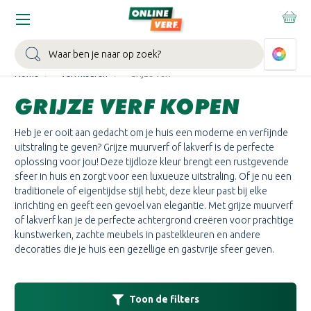
SIGMA STAPELKORTING:
Stapel tot 10% korting op het gehele
Sigma assortiment.
Bekijk actie >
Zoeken
Home
Verfkleuren
Grijze verf
GRIJZE VERF KOPEN
Heb je er ooit aan gedacht om je huis een moderne en verfijnde
uitstraling te geven? Grijze muurverf of lakverf is de perfecte
oplossing voor jou! Deze tijdloze kleur brengt een rustgevende
sfeer in huis en zorgt voor een luxueuze uitstraling. Of je nu een
traditionele of eigentijdse stijl hebt, deze kleur past bij elke
inrichting en geeft een gevoel van elegantie. Met grijze muurverf
of lakverf kan je de perfecte achtergrond creëren voor prachtige
kunstwerken, zachte meubels in pastelkleuren en andere
decoraties die je huis een gezellige en gastvrije sfeer geven.
Toon de filters