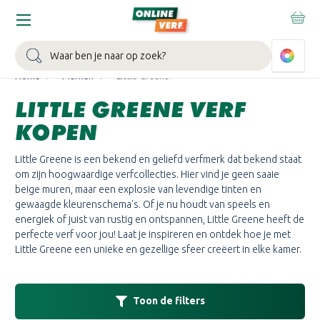
WIN EEN BALLONVAART:
Bij besteding vanaf €100,- aan Sikkens
muurverf en/of lak.
Bekijk actie >
Zoeken
Home
Merken
Little Greene
LITTLE GREENE VERF
KOPEN
Little Greene is een bekend en geliefd verfmerk dat bekend staat
om zijn hoogwaardige verfcollecties. Hier vind je geen saaie
beige muren, maar een explosie van levendige tinten en
gewaagde kleurenschema's. Of je nu houdt van speels en
energiek of juist van rustig en ontspannen, Little Greene heeft de
perfecte verf voor jou! Laat je inspireren en ontdek hoe je met
Little Greene een unieke en gezellige sfeer creëert in elke kamer.
Toon de filters