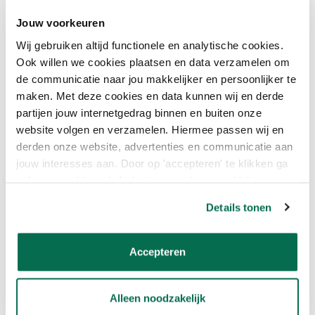
WAAIER BIJ ONLINEVERF.NL
Jouw voorkeuren
Haal het beste uit jouw project met de
Little Greene
kleurenwaaier
, verkrijgbaar bij Onlineverf. Laat je inspireren door
Wij gebruiken altijd functionele en analytische cookies.
het uitgebreide kleurenpalet en ontdek eindeloze
Ook willen we cookies plaatsen en data verzamelen om
mogelijkheden. Blader door de verschillende kleurcategorieën,
de communicatie naar jou makkelijker en persoonlijker te
mix en match en laat je creativiteit de vrije loop.
maken. Met deze cookies en data kunnen wij en derde
partijen jouw internetgedrag binnen en buiten onze
Bestel jouw Little Greene waaier vandaag nog en vind je
website volgen en verzamelen. Hiermee passen wij en
droomkleur. Transformeer elke ruimte in iets buitengewoons met
de perfecte kleurencombinaties. Liever een kleinere
Little
derden onze website, advertenties en communicatie aan
Greene kleurenkaart
? Hebben wij ook voor je,
helemaal gratis!
jouw interesses aan. Door op 'accepteren' te klikken ga
je hiermee akkoord. Je kunt je voorkeuren altijd weer
LITTLE GREENE VERF ONLINE
aanpassen. Lees er meer over in ons cookiebeleid.
Details tonen
KOPEN
Waarom jij Online jouw Little Greene verf zou kopen?
Accepteren
Gratis online advies
Voor 23:59 uur besteld
, morgen in huis
Alleen noodzakelijk
Achteraf betalen
mogelijk door Klarna!