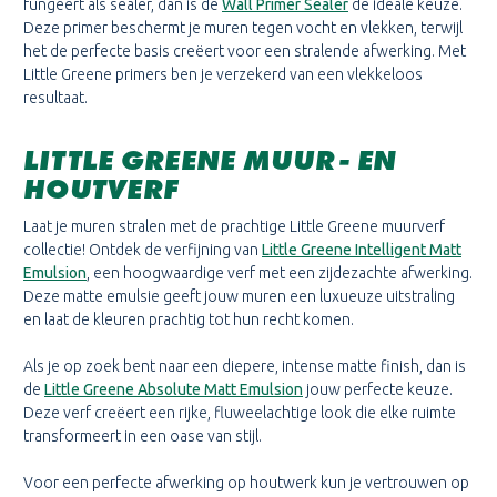
fungeert als sealer, dan is de
Wall Primer Sealer
de ideale keuze.
Deze primer beschermt je muren tegen vocht en vlekken, terwijl
het de perfecte basis creëert voor een stralende afwerking. Met
Little Greene primers ben je verzekerd van een vlekkeloos
resultaat.
LITTLE GREENE MUUR- EN
HOUTVERF
Laat je muren stralen met de prachtige Little Greene muurverf
collectie! Ontdek de verfijning van
Little Greene Intelligent Matt
Emulsion
, een hoogwaardige verf met een zijdezachte afwerking.
Deze matte emulsie geeft jouw muren een luxueuze uitstraling
en laat de kleuren prachtig tot hun recht komen.
Als je op zoek bent naar een diepere, intense matte finish, dan is
de
Little Greene Absolute Matt Emulsion
jouw perfecte keuze.
Deze verf creëert een rijke, fluweelachtige look die elke ruimte
transformeert in een oase van stijl.
Voor een perfecte afwerking op houtwerk kun je vertrouwen op