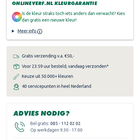
INTELLIGENT
INTELLIGENT
ONLINEVERF.NL KLEURGARANTIE
EGGSHELL
EGGSHELL
Is de kleur straks toch iets anders dan verwacht? Kies
dan gratis een nieuwe kleur!
Meer info
Gratis verzending v.a. €50,-
Voor 23:59 uur besteld, vandaag verzonden*
Keuze uit 50.000+ kleuren
40 servicepunten in heel Nederland
ADVIES NODIG?
Bel gratis:
085 - 112 02 02
Op werkdagen 9:30 - 17:00