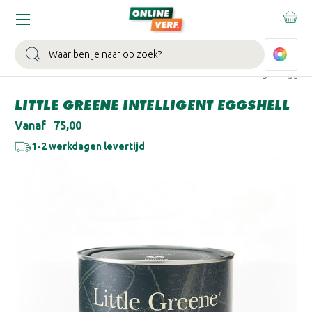
WIN EEN BALLONVAART:
Bij besteding vanaf €100,- aan Sikkens
muurverf en/of lak.
Bekijk actie >
Zoeken
Home
Merken
Little Greene
Little Greene Intelligent Eggshe
LITTLE GREENE INTELLIGENT EGGSHELL
Vanaf
€75,00
1-2 werkdagen levertijd