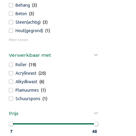
Behang
(3)
Beton
(3)
Steen(achtig)
(3)
Hout(gegrond)
(1)
Meer tonen
Verwerkbaar met
Roller
(19)
Acrylkwast
(20)
Alkydkwast
(6)
Plamuurmes
(1)
Schuurspons
(1)
Prijs
7
48