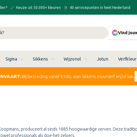
den*
Keuze uit 50.000+ kleuren
40 servicepunten in heel Nederland
Vind jou
Sigma
Sikkens
Wijzonol
Jotun
Verfkleu
ONVAART:
Bij besteding vanaf €100,- aan Sikkens muurverf en/of lak.
oopmans, produceert al sinds 1885 hoogwaardige verven. Deze traditi
zowel professionals als doe-het-zelvers.