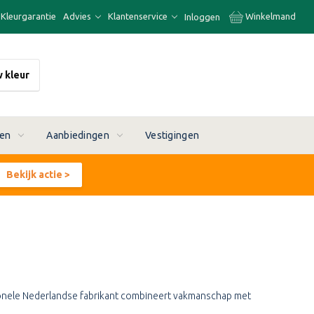
Kleurgarantie
Advies
Klantenservice
Winkelmand
Inloggen
w kleur
ren
Aanbiedingen
Vestigingen
Bekijk actie >
onele Nederlandse fabrikant combineert vakmanschap met