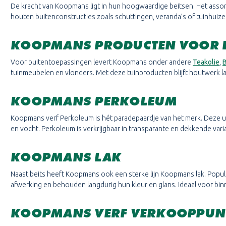
De kracht van Koopmans ligt in hun hoogwaardige beitsen. Het asso
houten buitenconstructies zoals schuttingen, veranda’s of tuinhui
KOOPMANS PRODUCTEN VOOR D
Voor buitentoepassingen levert Koopmans onder andere
Teakolie
,
B
tuinmeubelen en vlonders. Met deze tuinproducten blijft houtwerk
KOOPMANS PERKOLEUM
Koopmans verf Perkoleum is hét paradepaardje van het merk. Deze un
en vocht. Perkoleum is verkrijgbaar in transparante en dekkende vari
KOOPMANS LAK
Naast beits heeft Koopmans ook een sterke lijn Koopmans lak. Popula
afwerking en behouden langdurig hun kleur en glans. Ideaal voor b
KOOPMANS VERF VERKOOPPUN