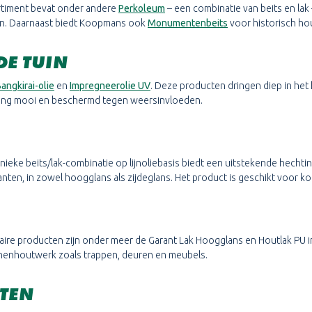
rtiment bevat onder andere
Perkoleum
– een combinatie van beits en lak 
zen. Daarnaast biedt Koopmans ook
Monumentenbeits
voor historisch h
E TUIN
angkirai-olie
en
Impregneerolie UV
. Deze producten dringen diep in he
 lang mooi en beschermd tegen weersinvloeden.
ieke beits/lak-combinatie op lijnoliebasis biedt een uitstekende hechti
anten, in zowel hoogglans als zijdeglans. Het product is geschikt voor k
ire producten zijn onder meer de Garant Lak Hoogglans en Houtlak PU in
innenhoutwerk zoals trappen, deuren en meubels.
TEN