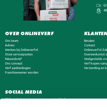
Gr
40
OVER ONLINEVERF
KLANTEN
Ons team
Betalen
Advies
Contact
Werken bij Onlineverf.nl
Onlineverf.nl Zak
Onze servicepunten
Overeenkomst o
Nieuwsbrief
Veelgestelde vr
Ons concept
Verf kopen vanui
Verf aanbiedingen
Verzending en 
Franchisenemer worden
SOCIAL MEDIA
Blijf op de hoogte van nieuwe ontwikkelingen en
aanbiedingen.