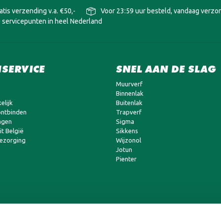
atis verzending v.a. €50,-
Voor 23:59 uur besteld, vandaag verz
 servicepunten in heel Nederland
SERVICE
SNEL AAN DE SLAG
Muurverf
Binnenlak
elijk
Buitenlak
ntbinden
Trapverf
agen
Sigma
t België
Sikkens
bezorging
Wijzonol
Jotun
Pienter