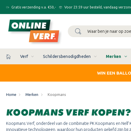
Gratis verzending v.a. €50,-
Voor 23:59 uur besteld, vandaag verzon
Zoeken
Verf
Schildersbenodigdheden
Merken
WIN EEN BALL
Home
Merken
Koopmans
KOOPMANS VERF KOPEN?
Koopmans Verf, onderdeel van de combinatie PK Koopmans en Nelf K
innovatieve technologieën, waardoor hun producten geliefd zijn bij 