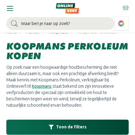
WIN EEN BALLONVAART:
Bij besteding vanaf €100,- aan Sikkens
muurverf en/of lak.
Bekijk actie >
Zoeken
Home
Merken
Koopmans
Koopmans Perkoleum
KOOPMANS PERKOLEUM
KOPEN
Op zoek naar een hoogwaardige houtbescherming die niet
alleen duurzaam is, maar ook een prachtige afwerking biedt?
Maak kennis met Koopmans Perkoleum, verkrijgbaar bij
Onlineverf.nl!
Koopmans
staat bekend om zijn innovatieve
verfproducten die speciaal zijn ontwikkeld om hout te
beschermen tegen weer en wind, terwijl ze tegelijkertijd de
natuurlijke schoonheid ervan behouden.
Toon de filters