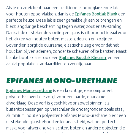
Als je op zoek bent naar een traditionele, hoogglanzende lak
voor houten oppervlakken, dan is de
Epifanes Bootlak Blank
een
perfecte keuze. Deze lak is zeer gemakkelijk aan te brengen en
biedt langdurige bescherming tegen water, zout en UV-straling.
Dankzij de uitstekende vloeiing en glans is dit product ideaal voor
het lakken van houten boten, masten, deuren en kozijnen.
Bovendien zorgt de duurzame, elastische laag ervoor dat het
hout kan blijven ademen, zonder te scheuren of te barsten. Naast
blanke bootlak is er ook een
Epifanes Bootlak Kleuren
, en een
aantal populaire standaardkleuren verkrijgbaar.
EPIFANES MONO-URETHANE
Epifanes Mono-urethane
is een krachtige, eencomponent
polyurethaanverf die zorgt voor een harde, duurzame
afwerklaag. Deze verf is geschikt voor zowel binnen- als
buitentoepassingen op verschillende ondergronden zoals staal,
aluminium, hout en polyester. Epifanes Mono-urethane biedt een
uitstekende glansbehoud en kleurvastheid, wat het perfect
maakt voor afwerking van jachten, boten en andere objecten die