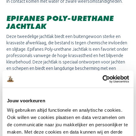
in contact komen met water of zware weersomstandigheden.
EPIFANES POLY-URETHANE
JACHTLAK
Deze tweedelige jachtlak biedt een buitengewoon sterke en
krasvaste afwerklaag, die bestand is tegen chemische invloeden
en slijtage. Epifanes Poly-urethane Jachtlak is een favoriet onder
professionals vanwege de hoge krasvastheid en het blijvende
kleurbehoud. Deze jachtlak is speciaal ontworpen voor jachten
en schepen en biedt een langdurige bescherming met een
schitterende, hoogglanzende afwerking. Epifanes Poly-Urethane
Jachtlak is er in 3 verschillende soorten:
Epifanes Poly-urethane Jachtlak Kleuren
Epifanes Poly-urethane Jachtlak Blank Hoogglans
Jouw voorkeuren
Epifanes Poly-urethane Jachtlak Blank Zijdeglans
Wij gebruiken altijd functionele en analytische cookies.
Ook willen we cookies plaatsen en data verzamelen om
WAAROM KIEZEN VOOR
de communicatie naar jou makkelijker en persoonlijker te
EPIFANES BIJ
maken. Met deze cookies en data kunnen wij en derde