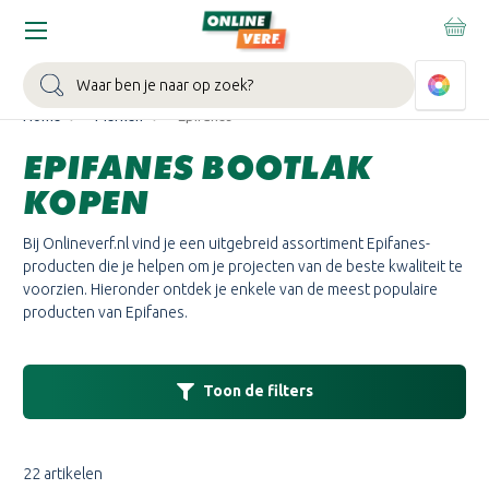
WIN EEN BALLONVAART:
Bij besteding vanaf €100,- aan Sikkens
muurverf en/of lak.
Bekijk actie >
Zoeken
Home
Merken
Epifanes
EPIFANES BOOTLAK
KOPEN
Bij Onlineverf.nl vind je een uitgebreid assortiment Epifanes-
producten die je helpen om je projecten van de beste kwaliteit te
voorzien. Hieronder ontdek je enkele van de meest populaire
producten van Epifanes.
Toon de filters
22 artikelen