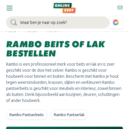
WIN EEN BALLONVAART:
Bij besteding vanaf €100,- aan Sikkens
muurverf en/of lak.
Bekijk actie >
Zoeken
Home
Merken
Rambo
RAMBO BEITS OF LAK
BESTELLEN
Rambo is een professioneel merk voor beits en lak en is zeer
geschikt voor de doe-het-zelver. Rambo is geschikt voor
houtwerk voor binnen en buiten. Bescherm met Rambo je hout
tegen weersinvloeden, krassen, slijten en verkleuren! Rambo
pantserbeits is geschikt voor meubels en interieur, zowel binnen
als buiten. Denk bijvoorbeeld aan kozijnen, deuren, schuttingen
of ander houtwerk.
Rambo Pantserbeits
Rambo Pantserlak