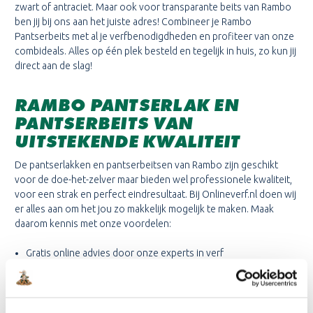
zwart of antraciet. Maar ook voor transparante beits van Rambo
ben jij bij ons aan het juiste adres! Combineer je Rambo
Pantserbeits met al je verfbenodigdheden en profiteer van onze
combideals. Alles op één plek besteld en tegelijk in huis, zo kun jij
direct aan de slag!
RAMBO PANTSERLAK EN
PANTSERBEITS VAN
UITSTEKENDE KWALITEIT
De pantserlakken en pantserbeitsen van Rambo zijn geschikt
voor de doe-het-zelver maar bieden wel professionele kwaliteit,
voor een strak en perfect eindresultaat. Bij Onlineverf.nl doen wij
er alles aan om het jou zo makkelijk mogelijk te maken. Maak
daarom kennis met onze voordelen:
Gratis online advies door onze experts in verf
Mogelijkheid om achteraf te betalen
Snelle levering, voor 23:59 uur besteld is morgen al in huis
De voordeligste webshop in verf