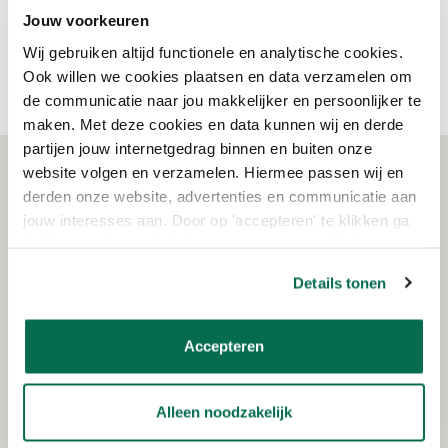
Heb je vragen over de pantserlak- of beits van Rambo? Neem dan
Jouw voorkeuren
contact op met onze
klantenservice
. Onze deskundigen
Wij gebruiken altijd functionele en analytische cookies.
beantwoorden al jouw vragen!
Ook willen we cookies plaatsen en data verzamelen om
de communicatie naar jou makkelijker en persoonlijker te
maken. Met deze cookies en data kunnen wij en derde
partijen jouw internetgedrag binnen en buiten onze
website volgen en verzamelen. Hiermee passen wij en
WAT KLANTEN VERTELLEN
derden onze website, advertenties en communicatie aan
jouw interesses aan. Door op 'accepteren' te klikken ga
je hiermee akkoord. Je kunt je voorkeuren altijd weer
aanpassen. Lees er meer over in ons cookiebeleid.
Details tonen
Schrijf je in voor de nieuwsbrief!
Ontvang eenmalig €15,- korting op je bestelling
vanaf €150!
Accepteren
AANMELDEN
Alleen noodzakelijk