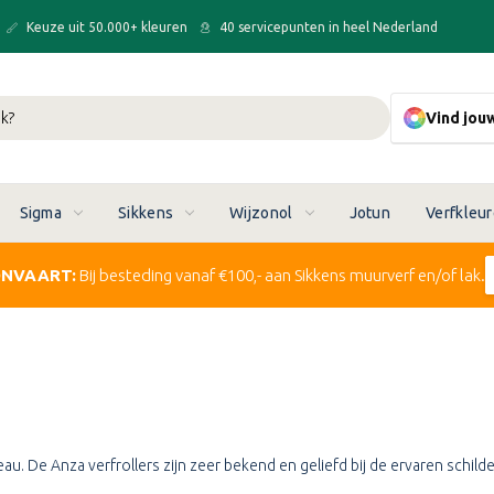
Keuze uit 50.000+ kleuren
40 servicepunten in heel Nederland
Vind jou
Sigma
Sikkens
Wijzonol
Jotun
Verfkleu
ONVAART:
Bij besteding vanaf €100,- aan Sikkens muurverf en/of lak.
. De Anza verfrollers zijn zeer bekend en geliefd bij de ervaren schild