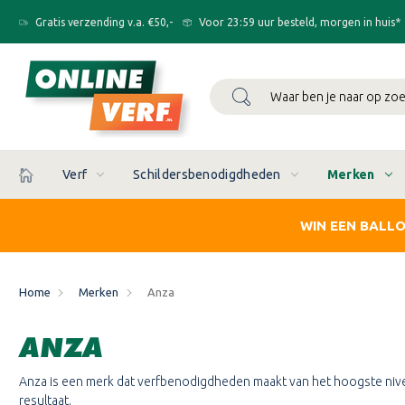
Gratis verzending v.a. €50,-
Voor 23:59 uur besteld, morgen in huis*
Zoeken
Verf
Schildersbenodigdheden
Merken
WIN EEN BALL
Home
Merken
Anza
ANZA
Anza is een merk dat verfbenodigdheden maakt van het hoogste niveau
resultaat.