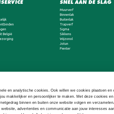
SERVICE
SNEL AAN DE SLAG
Muurverf
Binnenlak
elijk
Buitenlak
ntbinden
Trapverf
agen
Sigma
t België
Sikkens
bezorging
Wijzonol
Jotun
Pienter
ionele en analytische cookies. Ook willen we cookies plaatsen e
ou makkelijker en persoonlijker te maken. Met deze cookies en
ternetgedrag binnen en buiten onze website volgen en verzamele
 website, advertenties en communicatie aan jouw interesses aa