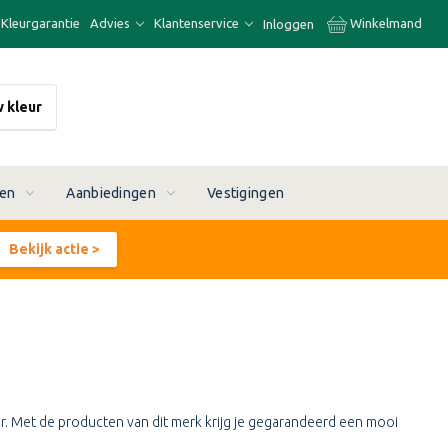
Kleurgarantie
Advies
Klantenservice
Winkelmand
Inloggen
w kleur
ren
Aanbiedingen
Vestigingen
Bekijk actie >
er. Met de producten van dit merk krijg je gegarandeerd een mooi