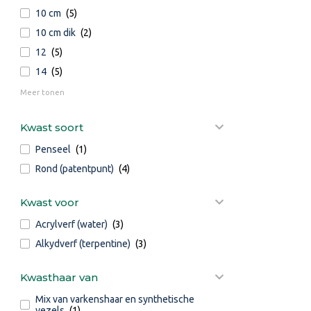
10 cm
(5)
10 cm dik
(2)
12
(5)
14
(5)
Meer tonen
Kwast soort
Penseel
(1)
Rond (patentpunt)
(4)
Kwast voor
Acrylverf (water)
(3)
Alkydverf (terpentine)
(3)
Kwasthaar van
Mix van varkenshaar en synthetische
vezels
(1)