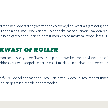
ettend veel doorzettingsvermogen en toewijding, want als (amateur) schild
tot de meest vrolijkste kamers. En ondanks dat het verven vaak een flink
 in de gaten gehouden en getest voor een zo maximaal mogelijk result
 KWAST OF ROLLER
 voor het juiste type verfkwast. Kun je beter werken met acryl kwasten of 
ebben vaak wat soepelere haren en dit maakt ze ideaal voor het verven 
erfklus u de roller gaat gebruiken. Er is namelijk een verschil met muurver
ladde en gestructureerde ondergronden.