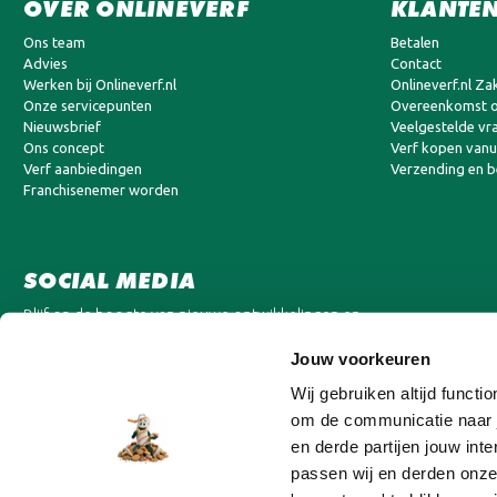
OVER ONLINEVERF
KLANTEN
Ons team
Betalen
Advies
Contact
Werken bij Onlineverf.nl
Onlineverf.nl Zak
Onze servicepunten
Overeenkomst o
Nieuwsbrief
Veelgestelde vr
Ons concept
Verf kopen vanui
Verf aanbiedingen
Verzending en 
Franchisenemer worden
SOCIAL MEDIA
Blijf op de hoogte van nieuwe ontwikkelingen en
aanbiedingen.
Jouw voorkeuren
Wij gebruiken altijd funct
om de communicatie naar j
en derde partijen jouw in
passen wij en derden onze