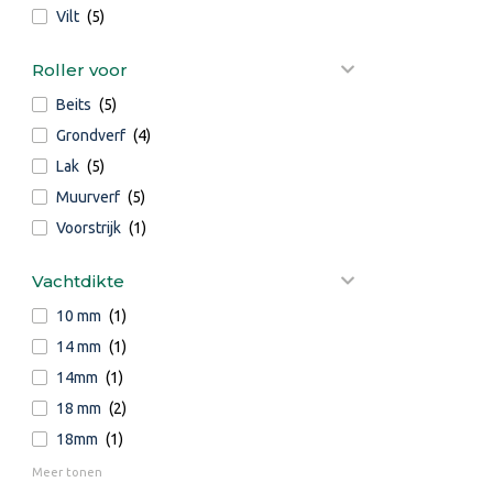
Vilt
(5)
Roller voor
Beits
(5)
Grondverf
(4)
Lak
(5)
Muurverf
(5)
Voorstrijk
(1)
Vachtdikte
10 mm
(1)
14 mm
(1)
14mm
(1)
18 mm
(2)
18mm
(1)
Meer tonen