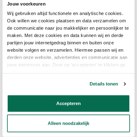
roller gebruiksklaar incl. beugel en rol hem een aantal keer onder
Jouw voorkeuren
de plakrand van schilderstape door. Hierdoor verdwijnen alle
Wij gebruiken altijd functionele en analytische cookies.
overgebleven haartjes of pluisjes.
Ook willen we cookies plaatsen en data verzamelen om
de communicatie naar jou makkelijker en persoonlijker te
Lees meer
maken. Met deze cookies en data kunnen wij en derde
partijen jouw internetgedrag binnen en buiten onze
website volgen en verzamelen. Hiermee passen wij en
Eigenschappen
derden onze website, advertenties en communicatie aan
jouw interesses aan. Door op 'accepteren' te klikken ga
Reviews
je hiermee akkoord. Je kunt je voorkeuren altijd weer
aanpassen. Lees er meer over in ons cookiebeleid.
Details tonen
Bijpassende producten
Accepteren
Combideal Lakverf
€4,50
11
% korting
Alleen noodzakelijk
Adviesprijs:
€5,03