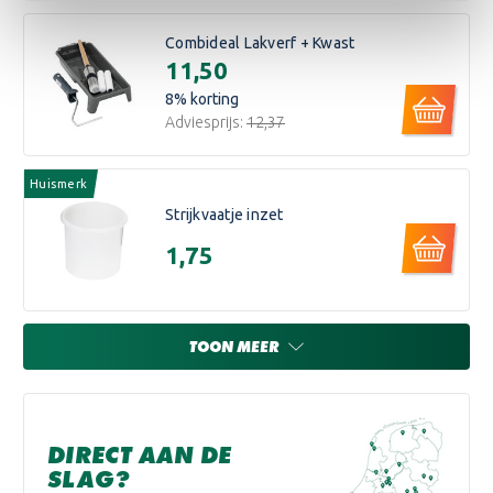
Combideal Lakverf + Kwast
€11,50
8
% korting
Adviesprijs:
€12,37
Huismerk
Strijkvaatje inzet
€1,75
TOON MEER
DIRECT AAN DE
SLAG?