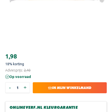
Huidige
€1,98
voorraad:
18
% korting
Adviesprijs:
€2,40
Op voorraad
-
+
HOEVEELHEID
HOEVEELHEID
IN MIJN WINKELMAND
VERLAGEN
VERHOGEN
VAN
VAN
ANZA
ANZA
ROLLER
ROLLER
10CM
10CM
ONLINEVERF.NL KLEURGARANTIE