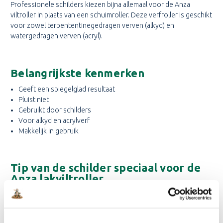
Professionele schilders kiezen bijna allemaal voor de Anza
viltroller in plaats van een schuimroller. Deze verfroller is geschikt
voor zowel terpententinegedragen verven (alkyd) en
watergedragen verven (acryl).
Belangrijkste kenmerken
Geeft een spiegelglad resultaat
Pluist niet
Gebruikt door schilders
Voor alkyd en acrylverf
Makkelijk in gebruik
Tip van de schilder speciaal voor de
Anza lakviltroller
Tijdens het schilderen wil je niet verrast worden door
achtergebleven haartjes of pluisjes, immers in iedere kwast of
roller kunnen uit de fabriek wat restjes blijven zitten. Maak de