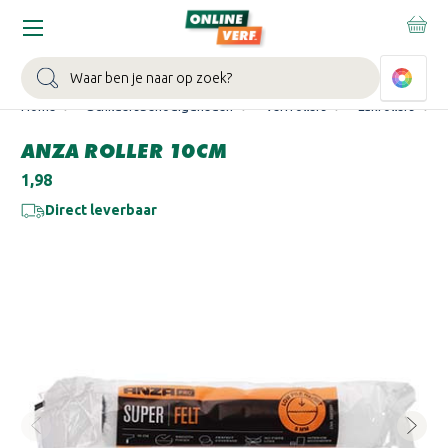
SIGMA STAPELKORTING:
tot 10% korting op het gehele Sigma
assortiment met code
STAPEL
.
Bekijk actie >
Zoeken
Home
Schildersbenodigdheden
Verfrollers
Lakrollers
ANZA ROLLER 10CM
€1,98
Direct leverbaar