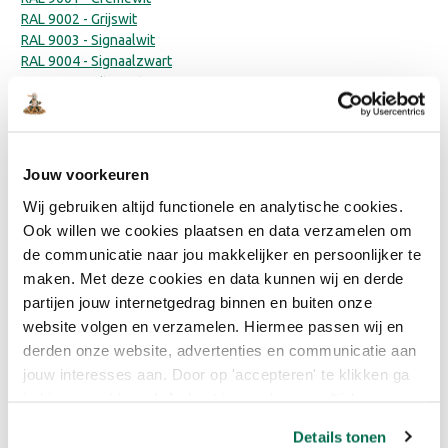
RAL 9002 - Grijswit
RAL 9003 - Signaalwit
RAL 9004 - Signaalzwart
RAL 9005 - Gitzwart
RAL 9010
RAL 9011- Grafietzwart
RAL 9016 - Verkeerswit
RAL 9017 - Verkeerszwart
Jouw voorkeuren
Wij gebruiken altijd functionele en analytische cookies.
Sikkens kleuren
Bentheimergeel - Sikkens
Ook willen we cookies plaatsen en data verzamelen om
Gelders Blauw - Flexa
de communicatie naar jou makkelijker en persoonlijker te
Mergelwit - Sikkens
maken. Met deze cookies en data kunnen wij en derde
Urban Taupe - Flexa
partijen jouw internetgedrag binnen en buiten onze
Camouflage Green - Flexa
website volgen en verzamelen. Hiermee passen wij en
Early Dew - Flexa
derden onze website, advertenties en communicatie aan
Heart Wood - Flexa
jouw interesses aan. Door op 'accepteren' te klikken ga
Brave Ground - Flexa
Monumentengroen - Sikkens
je hiermee akkoord. Je kunt je voorkeuren altijd weer
Grachtengroen - Sikkens
aanpassen. Lees er meer over in ons cookiebeleid.
Details tonen
Denim Drift - Flexa