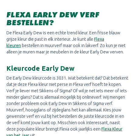
FLEXA EARLY DEW VERF
BESTELLEN?
De Flexa Early Dew is een echte trend kleur. Een frisse blauw
grijze kleur die past in elk interieur. Je kunt alle
Flexa
kleuren
bestellen in muurverf maar ook in lakverf. Zo kun je niet
alleen je muren maar je meubelen in de kleur Early Dew verven.
Kleurcode Early Dew
De Early Dew kleurcode is 3031. Wat betekent dat? Dat betekent
dat je deze Flexa kleur niet perse in Flexa verf hoeft te kopen.
Verf je liever met Sikkens of Sigma? Of wil je net iets meer of iets
minder glans? Dat is allemaal mogelijk bij onlineverf. Wij mengen
zonder probleem ook Early Dew in Sikkens of Sigma verf.
Muurverf, hoogglans of zijdeglans het kan allemaal. Kies jouw
gewenste verf en vul bij het bestellen de juiste kleurcode in en
de verf komt jouw kant op. Misschien ook interessant, naast
deze populaire kleur brengt Flexa ook jaarlijks een
Flexa Kleur
van het Jaar
uit.