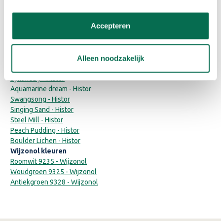
Subtle Stone - Flexa
Tranquil Dawn - Flexa
Accepteren
Sigma/Histor kleuren
Coast of Maine - Histor
Summer Shadow - Histor
Alleen noodzakelijk
Intuitive - Histor
Symmetry - Histor
Aquamarine dream - Histor
Swangsong - Histor
Singing Sand - Histor
Steel Mill - Histor
Peach Pudding - Histor
Boulder Lichen - Histor
Wijzonol kleuren
Roomwit 9235 - Wijzonol
Woudgroen 9325 - Wijzonol
Antiekgroen 9328 - Wijzonol