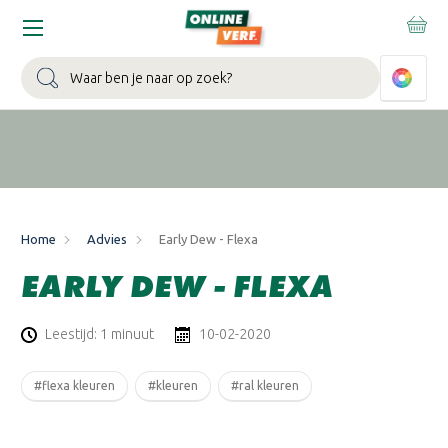
WIN EEN BALLONVAART:
Bij besteding vanaf €100,- aan Sikkens
muurverf en/of lak.
Bekijk actie >
Zoeken
Home
Advies
Early Dew - Flexa
EARLY DEW - FLEXA
Leestijd: 1 minuut
10-02-2020
#flexa kleuren
#kleuren
#ral kleuren