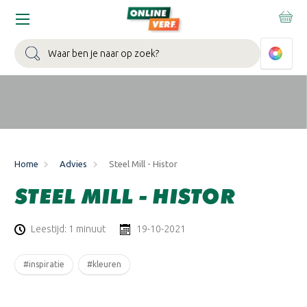
WIN EEN BALLONVAART:
Bij besteding vanaf €100,- aan Sikkens
muurverf en/of lak.
Bekijk actie >
Zoeken
Home
Advies
Steel Mill - Histor
STEEL MILL - HISTOR
Leestijd: 1 minuut
19-10-2021
#inspiratie
#kleuren