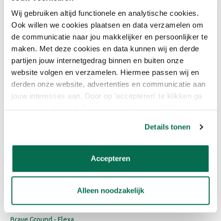
RAL 7044 - Zijdegrijs
RAL 7047 - Telegrijs 4
Wij gebruiken altijd functionele en analytische cookies.
RAL 8022 - Zwartbruin
Ook willen we cookies plaatsen en data verzamelen om
RAL 9001 - Cremewit
de communicatie naar jou makkelijker en persoonlijker te
RAL 9002 - Grijswit
maken. Met deze cookies en data kunnen wij en derde
RAL 9003 - Signaalwit
partijen jouw internetgedrag binnen en buiten onze
RAL 9004 - Signaalzwart
website volgen en verzamelen. Hiermee passen wij en
RAL 9005 - Gitzwart
derden onze website, advertenties en communicatie aan
RAL 9010
RAL 9011- Grafietzwart
jouw interesses aan. Door op 'accepteren' te klikken ga
RAL 9016 - Verkeerswit
je hiermee akkoord. Je kunt je voorkeuren altijd weer
RAL 9017 - Verkeerszwart
aanpassen. Lees er meer over in ons cookiebeleid.
Details tonen
Sikkens kleuren
Bentheimergeel - Sikkens
Gelders Blauw - Flexa
Accepteren
Mergelwit - Sikkens
Urban Taupe - Flexa
Camouflage Green - Flexa
Alleen noodzakelijk
Early Dew - Flexa
Heart Wood - Flexa
Brave Ground - Flexa