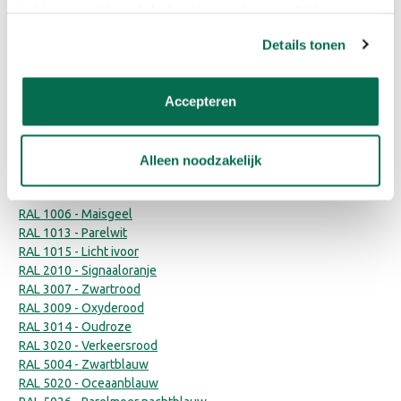
je hiermee akkoord. Je kunt je voorkeuren altijd weer
aanpassen. Lees er meer over in ons cookiebeleid.
Details tonen
Histor Perfect Finish
Histor MY color Muurverf
Accepteren
Muurverf Mat - Dried Holly
Extra Mat
€50,99
€30,59
€31,48
€18,89
Alleen noodzakelijk
RAL kleuren
RAL 1006 - Maisgeel
RAL 1013 - Parelwit
RAL 1015 - Licht ivoor
RAL 2010 - Signaaloranje
RAL 3007 - Zwartrood
RAL 3009 - Oxyderood
RAL 3014 - Oudroze
RAL 3020 - Verkeersrood
RAL 5004 - Zwartblauw
RAL 5020 - Oceaanblauw