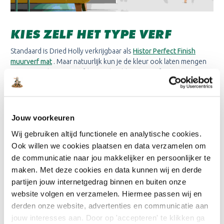
KIES ZELF HET TYPE VERF
Standaard is Dried Holly verkrijgbaar als
Histor Perfect Finish
muurverf mat
. Maar natuurlijk kun je de kleur ook laten mengen
met een ander type verf, bijvoorbeeld Sigma Perfect matt, voor
een extra professionele uitstraling.
ONTDEK HET ZELF
Jouw voorkeuren
Wij gebruiken altijd functionele en analytische cookies.
Benieuwd hoe Dried Holly eruitziet in jouw huis? Bestel
Ook willen we cookies plaatsen en data verzamelen om
eenvoudig een
Sigma Colour Tester
of een
Sigma Colour Sticker
de communicatie naar jou makkelijker en persoonlijker te
om de kleur thuis op je muur te ervaren.
maken. Met deze cookies en data kunnen wij en derde
partijen jouw internetgedrag binnen en buiten onze
website volgen en verzamelen. Hiermee passen wij en
derden onze website, advertenties en communicatie aan
jouw interesses aan. Door op 'accepteren' te klikken ga