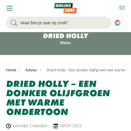
WIN EEN BALLONVAART:
Bij besteding vanaf €100,- aan Sikkens
muurverf en/of lak.
Bekijk actie >
Zoeken
Home
Advies
Dried Holly – Een donker olijfgroen met warme o
DRIED HOLLY – EEN
DONKER OLIJFGROEN
MET WARME
ONDERTOON
Leestijd: 2 minuten
08-07-2025