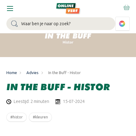
WIN EEN BALLONVAART:
Bij besteding vanaf €100,- aan Sikkens
muurverf en/of lak.
Bekijk actie >
Zoeken
Home
Advies
In the Buff - Histor
IN THE BUFF - HISTOR
Leestijd: 2 minuten
15-07-2024
#histor
#kleuren