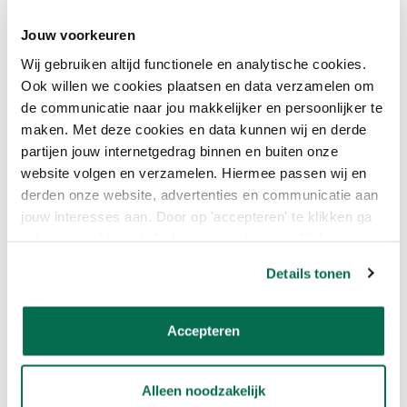
levendige tinten van Discover, de zuivere witte tint van RAL 9016,
de diepe, natuurlijke tinten van Wild Wilderness, en de rijke,
Jouw voorkeuren
luxueuze tinten van Burgundy Wine, kun je eenvoudig een
Wij gebruiken altijd functionele en analytische cookies.
harmonieuze en stijlvolle inrichting creëren. Bestel In the Buff bij
Ook willen we cookies plaatsen en data verzamelen om
Onlineverf.nl in een product naar keuze! Wij kunnen onze
producten mengen in een kleur naar keuze.
de communicatie naar jou makkelijker en persoonlijker te
maken. Met deze cookies en data kunnen wij en derde
partijen jouw internetgedrag binnen en buiten onze
website volgen en verzamelen. Hiermee passen wij en
GRATIS €5 VOUCHER VOOR
derden onze website, advertenties en communicatie aan
MUURVERF!
jouw interesses aan. Door op 'accepteren' te klikken ga
je hiermee akkoord. Je kunt je voorkeuren altijd weer
Bestel nu je kleurentester, kleurenkaart of kleurenwaaier en krijg
aanpassen. Lees er meer over in ons cookiebeleid.
een €5 voucher voor muurverf!
Details tonen
De voucher wordt automatisch toegevoegd aan je winkelmandje.
Accepteren
Alleen noodzakelijk