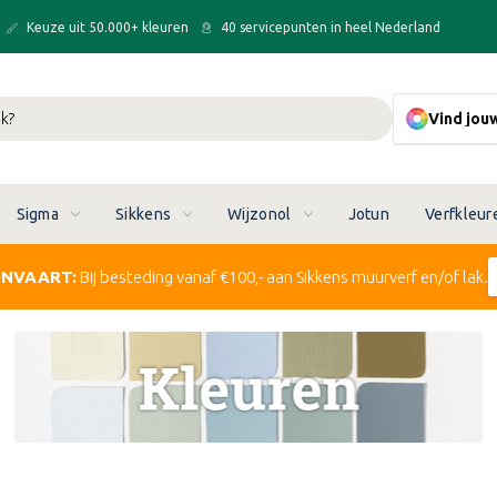
Keuze uit 50.000+ kleuren
40 servicepunten in heel Nederland
Vind jou
Sigma
Sikkens
Wijzonol
Jotun
Verfkleur
ONVAART:
Bij besteding vanaf €100,- aan Sikkens muurverf en/of lak.