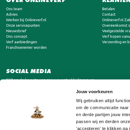
Ons team
Betalen
Advies
Contact
Werken bij Onlineverf.nl
Onlineverf.nl Zak
Onze servicepunten
Overeenkomst o
Nieuwsbrief
Veelgestelde vr
Ons concept
Verf kopen vanui
Verf aanbiedingen
Verzending en 
Franchisenemer worden
SOCIAL MEDIA
Blijf op de hoogte van nieuwe ontwikkelingen en
aanbiedingen.
Jouw voorkeuren
Wij gebruiken altijd funct
om de communicatie naar j
en derde partijen jouw in
passen wij en derden onze
'accepteren' te klikken ga