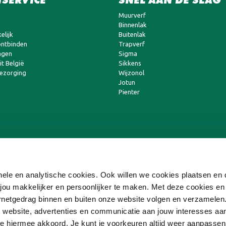
Muurverf
Binnenlak
elijk
Buitenlak
ntbinden
Trapverf
agen
Sigma
t België
Sikkens
bezorging
Wijzonol
Jotun
Pienter
ionele en analytische cookies. Ook willen we cookies plaatsen e
ou makkelijker en persoonlijker te maken. Met deze cookies en
ternetgedrag binnen en buiten onze website volgen en verzamele
 website, advertenties en communicatie aan jouw interesses aa
 je hiermee akkoord. Je kunt je voorkeuren altijd weer aanpasse