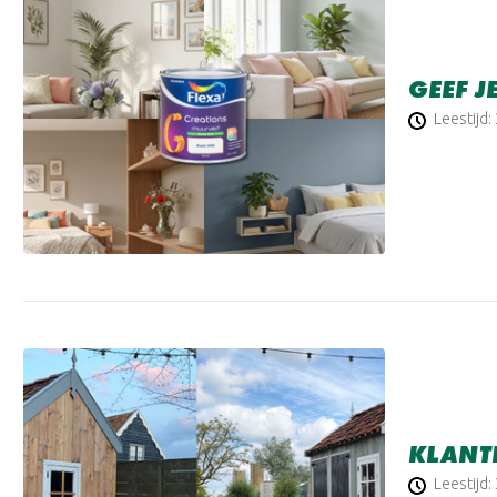
GEEF J
Leestijd:
KLANTP
Leestijd: