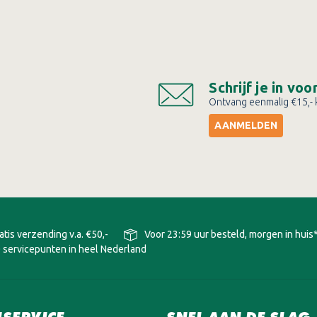
Schrijf je in vo
Ontvang eenmalig €15,- k
AANMELDEN
atis verzending v.a. €50,-
Voor 23:59 uur besteld, morgen in huis
 servicepunten in heel Nederland
SERVICE
SNEL AAN DE SLAG