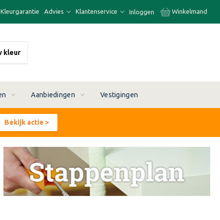
Kleurgarantie
Advies
Klantenservice
Winkelmand
Inloggen
w kleur
en
Aanbiedingen
Vestigingen
Bekijk actie >