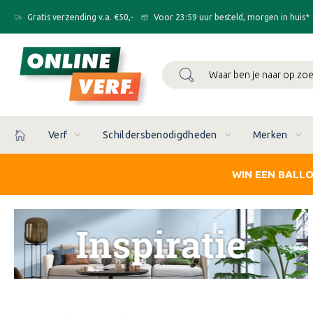
Gratis verzending v.a. €50,-
Voor 23:59 uur besteld, morgen in huis*
Zoeken
Verf
Schildersbenodigdheden
Merken
WIN EEN BALL