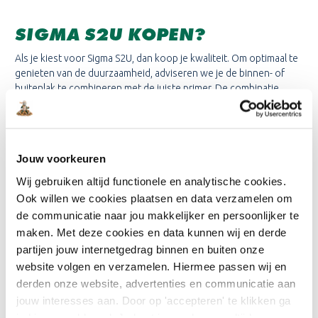
SIGMA S2U KOPEN?
Als je kiest voor Sigma S2U, dan koop je kwaliteit. Om optimaal te
genieten van de duurzaamheid, adviseren we je de binnen- of
buitenlak te combineren met de juiste primer. De combinatie
tussen de grondverf en de aflak garandeert de kwaliteit. Veel
schilders gebruiken de S2U producten van Sigma met groot
plezier. Waarom? Omdat de producten gemakkelijk aan te
brengen zijn en men kan vertrouwen op de duurzaamheid van de
Jouw voorkeuren
producten.
Wij gebruiken altijd functionele en analytische cookies.
Je bestelt Sigma S2U producten in iedere gewenste kleur.
Ook willen we cookies plaatsen en data verzamelen om
Veelvoorkomende kleuren zijn bijvoorbeeld RAL 9010, RAL 9001,
de communicatie naar jou makkelijker en persoonlijker te
RAL 7021, RAL 7016. Naast deze
RAL kleuren
kun we de S2U
maken. Met deze cookies en data kunnen wij en derde
producten in iedere andere gewenste kleur mengen. Neem
partijen jouw internetgedrag binnen en buiten onze
bijvoorbeeld eens een kijkje naar onze
Sigma kleuren!
Onze
website volgen en verzamelen. Hiermee passen wij en
mengmachines kennen honderdduizenden kleuren uit allerlei
kleurenwaaiers. Zo vind je altijd de kleur die je zoekt!
derden onze website, advertenties en communicatie aan
jouw interesses aan. Door op 'accepteren' te klikken ga
Nog niet voldoende geïnformeerd over de beste Sigma S2U lak
je hiermee akkoord. Je kunt je voorkeuren altijd weer