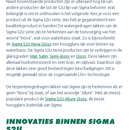
Naast bovenstaande producten zijn er uiteraard nog tal van
andere producten die tot de S2U lijn van Sigma behoren. Wat
belangrijk is om te onthouden is het volgende: kies je voor een
product uit de Sigma S2U serie, dan heb je gegarandeerd een
kwaliteitsproduct in handen! De watergedragen lakken van de
Sigma S2U serie zijn te herkennen aan de toevoeging van het
woord ‘’Nova’’, wat voor waterbasis staat. Zo is bijvoorbeeld
de
Sigma S2U Nova Gloss
een hoogglans lak voor binnen op
waterbasis. De Sigma S2U Nova producten zijn te verkrijgen in de
glansgraden:
Mat
,
Satin
,
Semi-gloss
en
Gloss
. Deze lakken zijn
allemaal huidvetresistent en zeer kras- en slijtvast. Daardoor zijn
deze lakken zeer goed bestand tegen beschadigingen. Dit is
mogelijk gemaakt door de zogenaamde LTA+ technologie.
De terpentinegedragen lakken van Sigma zijn te herkennen als er
geen "Nova" bij staat, of aan het woordje "Allure". Met als meest
populaire product de
Sigma S2U Allure Gloss
, de beste
hoogglans buitenlak van Sigma.
INNOVATIES BINNEN SIGMA
S2U