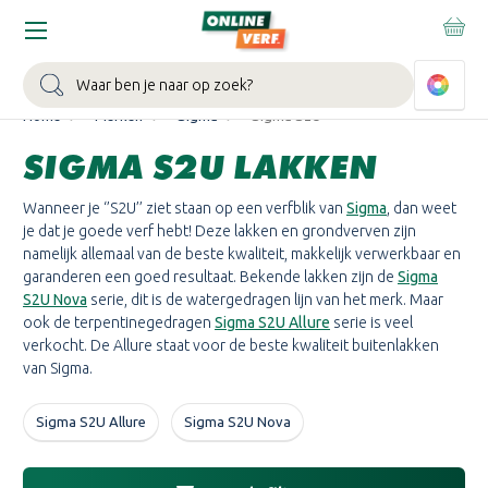
WIN EEN BALLONVAART:
Bij besteding vanaf €100,- aan Sikkens
muurverf en/of lak.
Bekijk actie >
Zoeken
Home
Merken
Sigma
Sigma S2U
SIGMA S2U LAKKEN
Wanneer je ‘’S2U’’ ziet staan op een verfblik van
Sigma
, dan weet
je dat je goede verf hebt! Deze lakken en grondverven zijn
namelijk allemaal van de beste kwaliteit, makkelijk verwerkbaar en
garanderen een goed resultaat. Bekende lakken zijn de
Sigma
S2U Nova
serie, dit is de watergedragen lijn van het merk. Maar
ook de terpentinegedragen
Sigma S2U Allure
serie is veel
verkocht. De Allure staat voor de beste kwaliteit buitenlakken
van Sigma.
Sigma S2U Allure
Sigma S2U Nova