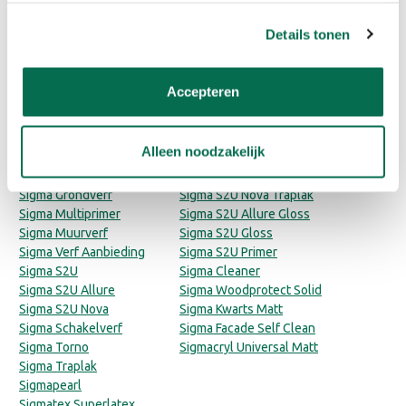
voor jouw klus? Bekijk dan de
veelgestelde vragen over Sigma
aanpassen. Lees er meer over in ons cookiebeleid.
S2U
.
Details tonen
Accepteren
Categorieën
Producten
Sigma
Sigma Pearl Clean Matt
Sigma Binnenlak
Sigmatex Superlatex Matt
Alleen noodzakelijk
Sigma Buitenlak
Sigma Perfect Matt
Sigma Facade
Sigma S2U Nova Satin
Sigma Grondverf
Sigma S2U Nova Traplak
Sigma Multiprimer
Sigma S2U Allure Gloss
Sigma Muurverf
Sigma S2U Gloss
Sigma Verf Aanbieding
Sigma S2U Primer
Sigma S2U
Sigma Cleaner
Sigma S2U Allure
Sigma Woodprotect Solid
Sigma S2U Nova
Sigma Kwarts Matt
Sigma Schakelverf
Sigma Facade Self Clean
Sigma Torno
Sigmacryl Universal Matt
Sigma Traplak
Sigmapearl
Sigmatex Superlatex