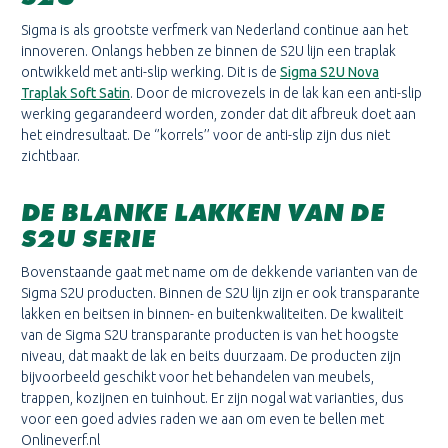
Sigma is als grootste verfmerk van Nederland continue aan het
innoveren. Onlangs hebben ze binnen de S2U lijn een traplak
ontwikkeld met anti-slip werking. Dit is de
Sigma S2U Nova
Traplak Soft Satin
. Door de microvezels in de lak kan een anti-slip
werking gegarandeerd worden, zonder dat dit afbreuk doet aan
het eindresultaat. De ‘’korrels’’ voor de anti-slip zijn dus niet
zichtbaar.
DE BLANKE LAKKEN VAN DE
S2U SERIE
Bovenstaande gaat met name om de dekkende varianten van de
Sigma S2U producten. Binnen de S2U lijn zijn er ook transparante
lakken en beitsen in binnen- en buitenkwaliteiten. De kwaliteit
van de Sigma S2U transparante producten is van het hoogste
niveau, dat maakt de lak en beits duurzaam. De producten zijn
bijvoorbeeld geschikt voor het behandelen van meubels,
trappen, kozijnen en tuinhout. Er zijn nogal wat varianties, dus
voor een goed advies raden we aan om even te bellen met
Onlineverf.nl