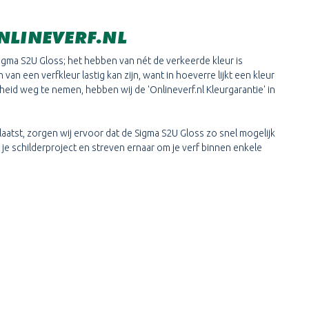
NLINEVERF.NL
igma S2U Gloss; het hebben van nét de verkeerde kleur is
van een verfkleur lastig kan zijn, want in hoeverre lijkt een kleur
id weg te nemen, hebben wij de 'Onlineverf.nl Kleurgarantie' in
plaatst, zorgen wij ervoor dat de Sigma S2U Gloss zo snel mogelijk
t je schilderproject en streven ernaar om je verf binnen enkele