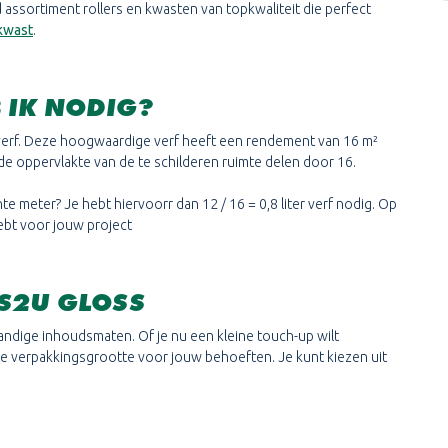
id assortiment rollers en kwasten van topkwaliteit die perfect
kwast
.
 IK NODIG?
e verf. Deze hoogwaardige verf heeft een rendement van 16 m²
e de oppervlakte van de te schilderen ruimte delen door 16.
te meter? Je hebt hiervoorr dan 12 / 16 = 0,8 liter verf nodig. Op
hebt voor jouw project
S2U GLOSS
handige inhoudsmaten. Of je nu een kleine touch-up wilt
ste verpakkingsgrootte voor jouw behoeften. Je kunt kiezen uit