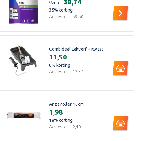
€38,74
Vanaf
35
% korting
Adviesprijs:
€59,50
Combideal Lakverf + Kwast
€11,50
8
% korting
Adviesprijs:
€12,37
Anza roller 10cm
€1,98
18
% korting
Adviesprijs:
€2,40