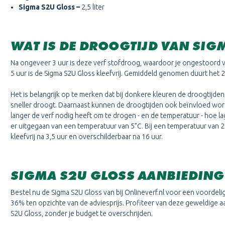
Sigma S2U Gloss
–
2,5 liter
WAT IS DE DROOGTIJD VAN SIG
Na ongeveer 3 uur is deze verf stofdroog, waardoor je ongestoord
5 uur is de Sigma S2U Gloss kleefvrij. Gemiddeld genomen duurt het 
Het is belangrijk op te merken dat bij donkere kleuren de droogtijden 
sneller droogt. Daarnaast kunnen de droogtijden ook beïnvloed worde
langer de verf nodig heeft om te drogen - en de temperatuur - hoe lag
er uitgegaan van een temperatuur van 5”C. Bij een temperatuur van 23
kleefvrij na 3,5 uur en overschilderbaar na 16 uur.
SIGMA S2U GLOSS AANBIEDING
Bestel nu de Sigma S2U Gloss van bij Onlineverf.nl voor een voordelige 
36% ten opzichte van de adviesprijs. Profiteer van deze geweldige a
S2U Gloss, zonder je budget te overschrijden.