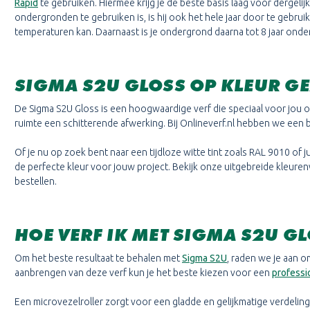
Rapid
te gebruiken. Hiermee krijg je de beste basis laag voor dergel
ondergronden te gebruiken is, is hij ook het hele jaar door te gebru
temperaturen kan. Daarnaast is je ondergrond daarna tot 8 jaar onderhou
SIGMA S2U GLOSS OP KLEUR 
De Sigma S2U Gloss is een hoogwaardige verf die speciaal voor jou 
ruimte een schitterende afwerking. Bij Onlineverf.nl hebben we een b
Of je nu op zoek bent naar een tijdloze witte tint zoals RAL 9010 of j
de perfecte kleur voor jouw project. Bekijk onze uitgebreide kleure
bestellen.
HOE VERF IK MET SIGMA S2U G
Om het beste resultaat te behalen met
Sigma S2U
, raden we je aan 
aanbrengen van deze verf kun je het beste kiezen voor een
professi
Een microvezelroller zorgt voor een gladde en gelijkmatige verdeling