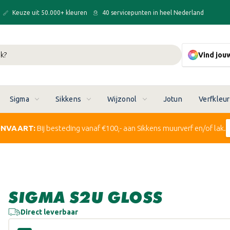
Keuze uit 50.000+ kleuren
40 servicepunten in heel Nederland
Vind jou
Sigma
Sikkens
Wijzonol
Jotun
Verfkleu
ONVAART:
Bij besteding vanaf €100,- aan Sikkens muurverf en/of lak.
SIGMA S2U GLOSS
Direct leverbaar