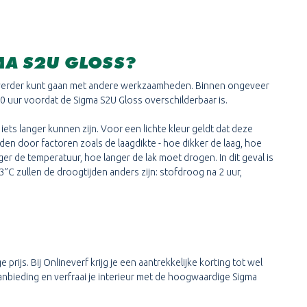
MA S2U GLOSS?
 verder kunt gaan met andere werkzaamheden. Binnen ongeveer
20 uur voordat de Sigma S2U Gloss overschilderbaar is.
iets langer kunnen zijn. Voor een lichte kleur geldt dat deze
n door factoren zoals de laagdikte - hoe dikker de laag, hoe
er de temperatuur, hoe langer de lak moet drogen. In dit geval is
”C zullen de droogtijden anders zijn: stofdroog na 2 uur,
prijs. Bij Onlineverf krijg je een aantrekkelijke korting tot wel
anbieding en verfraai je interieur met de hoogwaardige Sigma