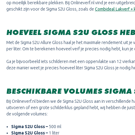
op moeilijk bereikbare plekken. Bij Onlineverf.nl vind je een uitgebre
geschikt zijn voor de Sigma S2U Gloss, zoals de
Combideal Lakverf + 
HOEVEEL SIGMA S2U GLOSS HEB
Met de Sigma S2U Allure Gloss haal je het maximale rendement uit j
per liter. Om te berekenen hoeveel verf je precies nodig hebt, kun j
Ga je bijvoorbeeld iets schilderen met een oppervlakte van 12 vierkan
deze manier weet je precies hoeveel liter Sigma S2U Gloss je nodig 
BESCHIKBARE VOLUMES SIGMA 
Bij Onlineverf.nl bieden we de Sigma S2U Gloss aan in verschillende 
uitvoeren of een grote schilderklus gepland hebt, wij hebben de jui
de volgende volumes:
Sigma S2U Gloss
–
500 ml
Sigma S2U Gloss
–
1 liter