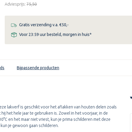
S2U
S2U
Adviesprijs:
€75,50
GLOSS
GLOSS
Gratis verzending v.a. €50,-
Voor 23:59 uur besteld, morgen in huis*
ds
Bijpassende producten
Deze lakverf is geschikt voor het aflakken van houten delen zoals
j het hele jaar te gebruiken is. Zowel in het voorjaar, in de
0°C en het maar niet vriest, kun je prima schilderen met deze
ar kun je gewoon gaan schilderen.