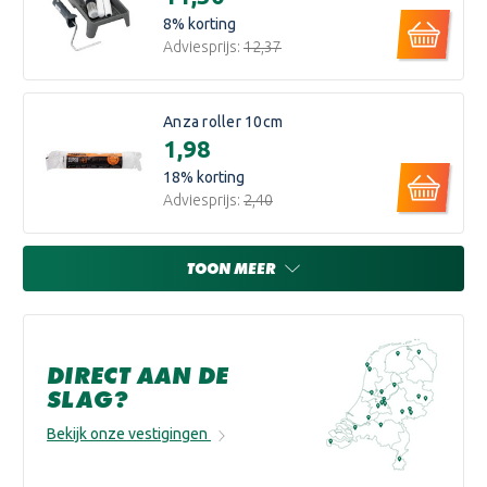
8
% korting
Adviesprijs:
€12,37
Anza roller 10cm
€1,98
18
% korting
Adviesprijs:
€2,40
TOON MEER
DIRECT AAN DE
SLAG?
Bekijk onze vestigingen