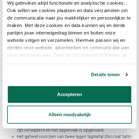
Wij gebruiken altijd functionele en analytische cookies.
Ook willen we cookies plaatsen en data verzamelen om
Staal:
de communicatie naar jou makkelijker en persoonlijker te
maken. Met deze cookies en data kunnen wij en derde
Grondig reinigen en ontvetten.
Roest handmatig of mechanisch verwijderen
partijen jouw internetgedrag binnen en buiten onze
Het geheel voorzien van drie lagen Sigmetal Zinccoat Satin 3
website volgen en verzamelen. Hiermee passen wij en
in 1 of
derden onze website, advertenties en communicatie aan
Grondig reinigen en ontvetten.
jouw interesses aan. Door op 'accepteren' te klikken ga
Roest handmatig of mechanisch verwijderen
je hiermee akkoord. Je kunt je voorkeuren altijd weer
Het geheel voorzien van twee lagen Sigmetal Zinccoat Satin
aanpassen. Lees er meer over in ons cookiebeleid.
3 in 1.
Details tonen
Aflakken met Sigma lakverf op basis van alkydhars,
bijvoorbeeld
Sigma S2U Gloss.
Accepteren
Thermisch verzinkt staal
Alleen noodzakelijk
Grondig reinigen en ontvetten.
Schuren met Scotch-Brite en water totdat alle zinkzouten
zijn verwijderd en het oppervlak is opgeruwd.
Het geheel voorzien van twee lagen Sigmetal Zinccoat Satin