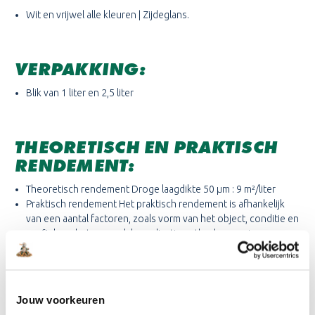
Wit en vrijwel alle kleuren | Zijdeglans.
VERPAKKING:
Blik van 1 liter en 2,5 liter
THEORETISCH EN PRAKTISCH
RENDEMENT:
Theoretisch rendement Droge laagdikte 50 µm : 9 m²/liter
Praktisch rendement Het praktisch rendement is afhankelijk
van een aantal factoren, zoals vorm van het object, conditie en
profiel van het oppervlak, applicatiemethode, ervaring en
weersomstandigheden
ADVIES VAN DE SPECIALIST:
Jouw voorkeuren