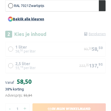
RAL 7021
Zwartgrijs
Bekijk alle kleuren
Kies je
inhoud
Berekenen
1 liter
50
58,
94
93,
50
58,
per liter
2,5 liter
95
137,
95
222,
18
55,
per liter
WIT/WN
Huidige
€58,50
ZN
Vanaf
voorraad:
38
% korting
Adviesprijs:
€93,94
-
+
HOEVEELHEID
HOEVEELHEID
IN MIJN WINKELMAND