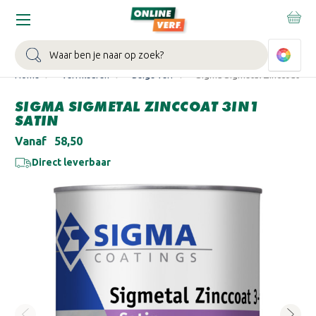
WIN EEN BALLONVAART:
Bij besteding vanaf €100,- aan Sikkens
muurverf en/of lak.
Bekijk actie >
Zoeken
Home
Verfkleuren
Beige verf
Sigma Sigmetal Zinccoat 3in
SIGMA SIGMETAL ZINCCOAT 3IN1
SATIN
Vanaf
€58,50
Direct leverbaar