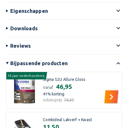
Eigenschappen
Downloads
Reviews
Bijpassende producten
10 jaar onderhoudsvrij
Sigma S2U Allure Gloss
€46,95
Vanaf
41
% korting
Adviesprijs:
€78,95
Combideal Lakverf + Kwast
€11,50