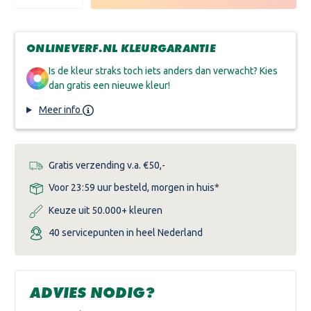
VERLAGEN
VERHOGEN
VAN
VAN
SIGMA
SIGMA
SIGMETAL
SIGMETAL
ZINCCOAT
ZINCCOAT
ONLINEVERF.NL KLEURGARANTIE
3IN1
3IN1
SATIN
SATIN
Is de kleur straks toch iets anders dan verwacht? Kies
dan gratis een nieuwe kleur!
Meer info
Gratis verzending v.a. €50,-
Voor 23:59 uur besteld, morgen in huis*
Keuze uit 50.000+ kleuren
40 servicepunten in heel Nederland
ADVIES NODIG?