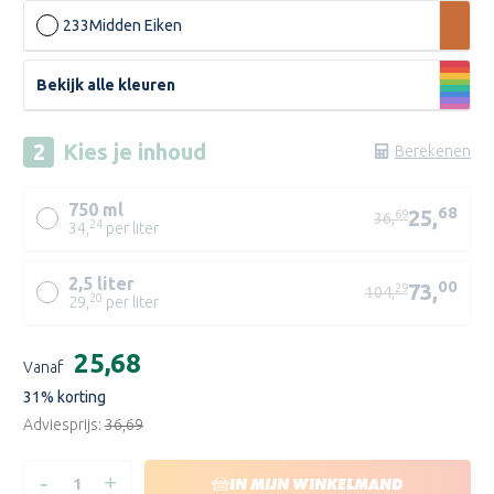
233
Midden Eiken
Bekijk alle kleuren
Kies je
inhoud
Berekenen
750 ml
68
25,
69
36,
24
34,
per liter
2,5 liter
00
73,
29
104,
20
29,
per liter
TRA
Huidige
€25,68
Vanaf
voorraad:
31
% korting
Adviesprijs:
€36,69
-
+
HOEVEELHEID
HOEVEELHEID
IN MIJN WINKELMAND