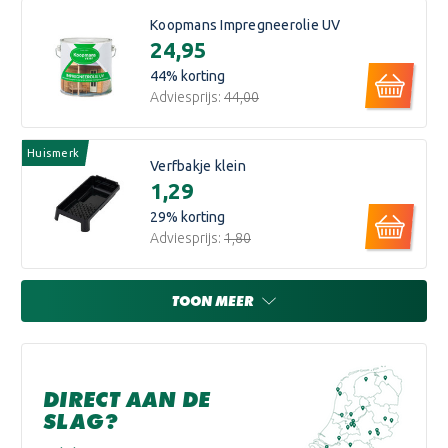
Koopmans Impregneerolie UV
€24,95
44
% korting
Adviesprijs:
€44,00
Huismerk
Verfbakje klein
€1,29
29
% korting
Adviesprijs:
€1,80
TOON MEER
DIRECT AAN DE
SLAG?