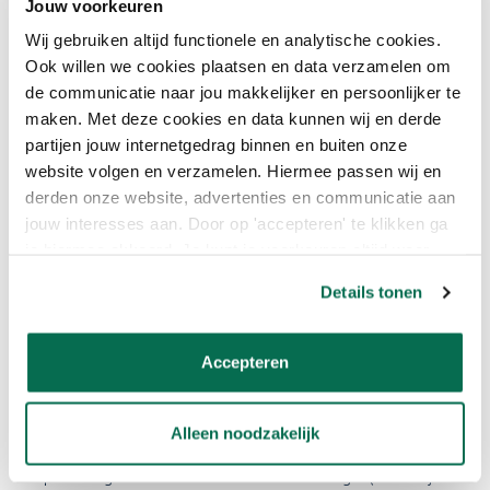
Jouw voorkeuren
Wij gebruiken altijd functionele en analytische cookies.
HOE BRENG IK DE VERF
Ook willen we cookies plaatsen en data verzamelen om
AAN?
de communicatie naar jou makkelijker en persoonlijker te
maken. Met deze cookies en data kunnen wij en derde
Nieuw hout
partijen jouw internetgedrag binnen en buiten onze
website volgen en verzamelen. Hiermee passen wij en
Stap 1: Reinigen en ontvetten met een verfreiniger (alleen bij
derden onze website, advertenties en communicatie aan
vette houtsoorten noodzakelijk)
jouw interesses aan. Door op 'accepteren' te klikken ga
Stap 2: 1 laag Impregneerolie UV aanbrengen
je hiermee akkoord. Je kunt je voorkeuren altijd weer
aanpassen. Lees er meer over in ons cookiebeleid.
Details tonen
Stap 3: Eerste laag Perkoleum Zijdeglans aanbrengen
Stap 4: Tweede laag Perkoleum Zijdeglans aanbrengen
Accepteren
*Bij transparante kleuren altijd 3 lagen aanbrengen!
Hout voorzien van verf
Alleen noodzakelijk
Stap 1: Reinigen en ontvetten met een verfreiniger (alleen bij