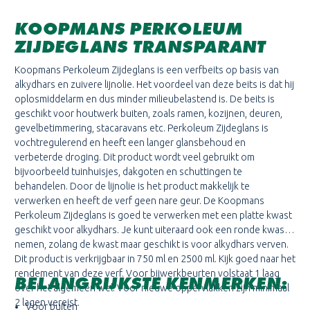
KOOPMANS PERKOLEUM
ZIJDEGLANS TRANSPARANT
Koopmans Perkoleum Zijdeglans is een verfbeits op basis van
alkydhars en zuivere lijnolie. Het voordeel van deze beits is dat hij
oplosmiddelarm en dus minder milieubelastend is. De beits is
geschikt voor houtwerk buiten, zoals ramen, kozijnen, deuren,
gevelbetimmering, stacaravans etc. Perkoleum Zijdeglans is
vochtregulerend en heeft een langer glansbehoud en
verbeterde droging. Dit product wordt veel gebruikt om
bijvoorbeeld tuinhuisjes, dakgoten en schuttingen te
behandelen. Door de lijnolie is het product makkelijk te
verwerken en heeft de verf geen nare geur. De Koopmans
Perkoleum Zijdeglans is goed te verwerken met een platte kwast
geschikt voor alkydhars. Je kunt uiteraard ook een ronde kwast
nemen, zolang de kwast maar geschikt is voor alkydhars verven.
Dit product is verkrijgbaar in 750 ml en 2500 ml. Kijk goed naar het
rendement van deze verf. Voor bijwerkbeurten volstaat 1 laag
BELANGRIJKSTE KENMERKEN:
over het algemeen wel. Voor nieuwe oppervlakken zijn minimaal
2 lagen vereist.
Voor buiten