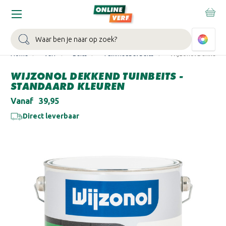
WIN EEN BALLONVAART:
Bij besteding vanaf €100,- aan Sikkens
muurverf en/of lak.
Bekijk actie >
Zoeken
Home
Verf
Beits
Tuinmeubel beits
Wijzonol Dekkend T
WIJZONOL DEKKEND TUINBEITS -
STANDAARD KLEUREN
Vanaf
€39,95
Direct leverbaar