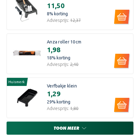
€11,50
8
% korting
Adviesprijs:
€12,37
Anza roller 10cm
€1,98
18
% korting
Adviesprijs:
€2,40
Huismerk
Verfbakje klein
€1,29
29
% korting
Adviesprijs:
€1,80
TOON MEER