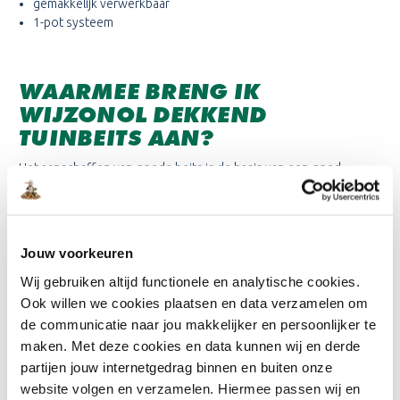
gemakkelijk verwerkbaar
1-pot systeem
WAARMEE BRENG IK
WIJZONOL DEKKEND
TUINBEITS AAN?
Het aanschaffen van goede beits is de basis van een goed
resultaat. Echter bepaalt de kwaliteit van de kwast en de roller
ook voor een groot deel het eindresultaat. Daarnaast zijn de
kosten van de kwast en roller slechts een kleine investering t.o.v.
de lak of beits. Daarom willen wij benadrukken dat het erg
Jouw voorkeuren
belangrijk en bepalend is welke roller of kwast je kiest. Bekijk hier
Wij gebruiken altijd functionele en analytische cookies.
ons volledige assortiment
verfbenodigdheden
.
Ook willen we cookies plaatsen en data verzamelen om
de communicatie naar jou makkelijker en persoonlijker te
ONLINEVERF.NL HUISMERK
maken. Met deze cookies en data kunnen wij en derde
partijen jouw internetgedrag binnen en buiten onze
Sinds decennia zitten wij van Onlineverf in de wereld van de
website volgen en verzamelen. Hiermee passen wij en
vakschilder. Daarom weten we bij Onlineverf als geen ander hoe