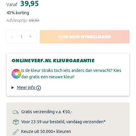
€39,95
Vanaf
voorraad:
43
% korting
Adviesprijs:
€69,93
-
+
HOEVEELHEID
HOEVEELHEID
IN MIJN WINKELMAND
VERLAGEN
VERHOGEN
VAN
VAN
WIJZONOL
WIJZONOL
DEKKEND
DEKKEND
TUINBEITS
TUINBEITS
ONLINEVERF.NL KLEURGARANTIE
-
-
STANDAARD
STANDAARD
KLEUREN
KLEUREN
Is de kleur straks toch iets anders dan verwacht? Kies
dan gratis een nieuwe kleur!
Meer info
Gratis verzending v.a. €50,-
Voor 23:59 uur besteld, vandaag verzonden*
Keuze uit 50.000+ kleuren