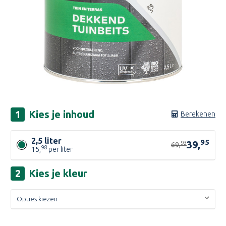
Kies je
inhoud
Berekenen
2,5 liter
95
39,
93
69,
98
15,
per liter
Kies je
kleur
Huidige