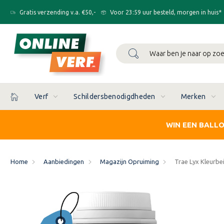
Gratis verzending v.a. €50,-
Voor 23:59 uur besteld, morgen in huis*
Zoeken
Verf
Schildersbenodigdheden
Merken
WIN EEN BALL
Home
Aanbiedingen
Magazijn Opruiming
Trae Lyx Kleurbeit