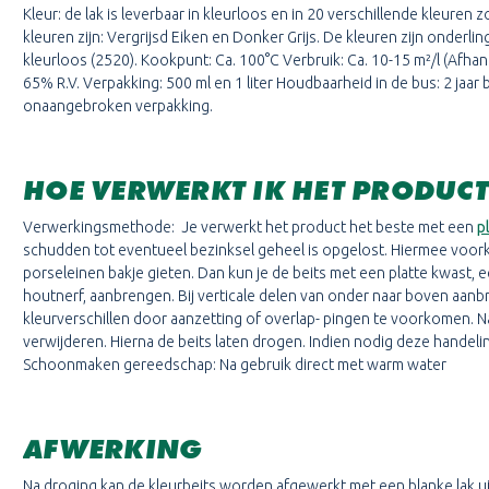
Kleur: de lak is leverbaar in kleurloos en in 20 verschillende kleuren
kleuren zijn: Vergrijsd Eiken en Donker Grijs. De kleuren zijn onderl
kleurloos (2520). Kookpunt: Ca. 100°C Verbruik: Ca. 10-15 m²/l (Afhan
65% R.V. Verpakking: 500 ml en 1 liter Houdbaarheid in de bus: 2 jaar 
onaangebroken verpakking.
HOE VERWERKT IK HET PRODUC
Verwerkingsmethode: Je verwerkt het product het beste met een
p
schudden tot eventueel bezinksel geheel is opgelost. Hiermee voorkom
porseleinen bakje gieten. Dan kun je de beits met een platte kwast,
houtnerf, aanbrengen. Bij verticale delen van onder naar boven aanb
kleurverschillen door aanzetting of overlap- pingen te voorkomen. N
verwijderen. Hierna de beits laten drogen. Indien nodig deze handeli
Schoonmaken gereedschap: Na gebruik direct met warm water
AFWERKING
Na droging kan de kleurbeits worden afgewerkt met een blanke lak uit