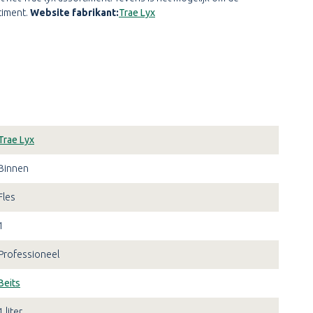
timent.
Website fabrikant:
Trae Lyx
Trae Lyx
Binnen
Fles
1
Professioneel
Beits
1 liter