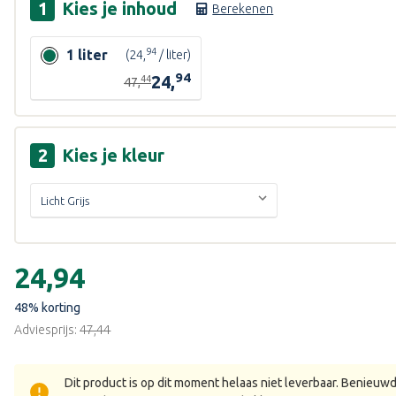
Kies je
inhoud
Berekenen
94
1 liter
(24,
/ liter)
94
24,
44
47,
Kies je
kleur
Huidige
voorraad:
€24,94
48
% korting
Adviesprijs:
€47,44
Dit product is op dit moment helaas niet leverbaar. Benieuwd 