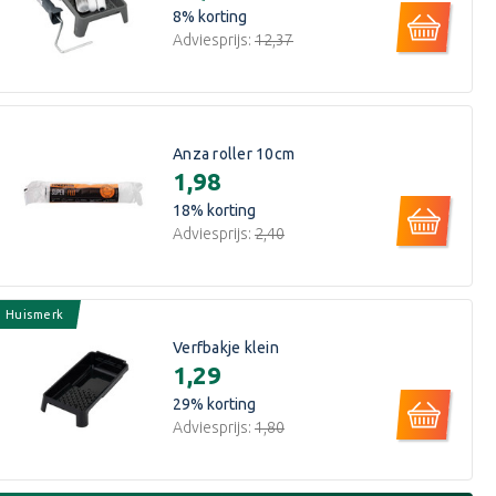
8
% korting
Adviesprijs:
€12,37
Anza roller 10cm
€1,98
18
% korting
Adviesprijs:
€2,40
Huismerk
Verfbakje klein
€1,29
29
% korting
Adviesprijs:
€1,80