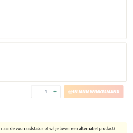
-
+
HOEVEELHEID
HOEVEELHEID
IN MIJN WINKELMAND
VERLAGEN
VERHOGEN
VAN
VAN
TRAE
TRAE
LYX
LYX
KLEURBEITS
KLEURBEITS
-
-
1
1
LITER
LITER
LICHT
LICHT
naar de voorraadstatus of wil je liever een alternatief product?
GRIJS
GRIJS