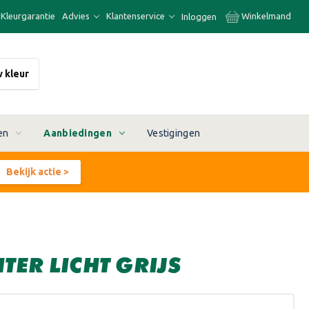
Kleurgarantie
Advies
Klantenservice
Winkelmand
Inloggen
w kleur
en
Aanbiedingen
Vestigingen
Bekijk actie >
ITER LICHT GRIJS