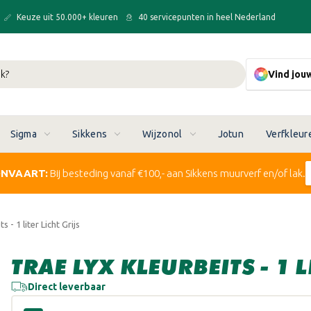
Keuze uit 50.000+ kleuren
40 servicepunten in heel Nederland
Vind jou
Sigma
Sikkens
Wijzonol
Jotun
Verfkleur
ONVAART:
Bij besteding vanaf €100,- aan Sikkens muurverf en/of lak.
s - 1 liter Licht Grijs
TRAE LYX KLEURBEITS - 1 L
Direct leverbaar