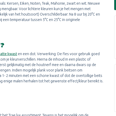
 zoals: Kersen, Eiken, Noten, Teak, Mahonie, zwart en wit. Nieuwe
ing mengbaar. Voor lichtere kleuren kun je het mengen met
kelijk van het houtsoort) Overschilderbaar: Na 8 uur bij 20°C en
bij een temperatuur tussen 5°C en 25°C in originele
T?
latte kwast
en een dot. Verwerking: De fles voor gebruik goed
 je kleurverschillen. Hierna de inhoud in een plastic of
 eerst gelijkmatig met de houtnerf mee en daarna dwars op de
rengen. Indien mogelijk plank voor plank beitsen om
a 1- 2 minuten met een schone kwast of dot de overtollige beits
ng enige malen herhalen tot het gewenste effect/kleur bereikt is.
 het Trae lyx assortiment. Tevens is het mogelijk om de