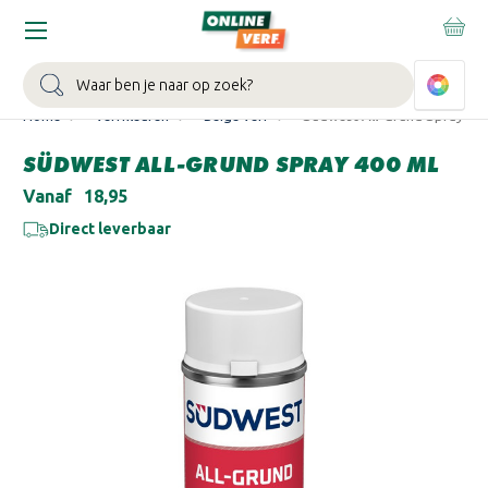
WIN EEN BALLONVAART:
Bij besteding vanaf €100,- aan Sikkens
muurverf en/of lak.
Bekijk actie >
Zoeken
Home
Verfkleuren
Beige verf
Südwest All-Grund Spray 400
SÜDWEST ALL-GRUND SPRAY 400 ML
Vanaf
€18,95
Direct leverbaar