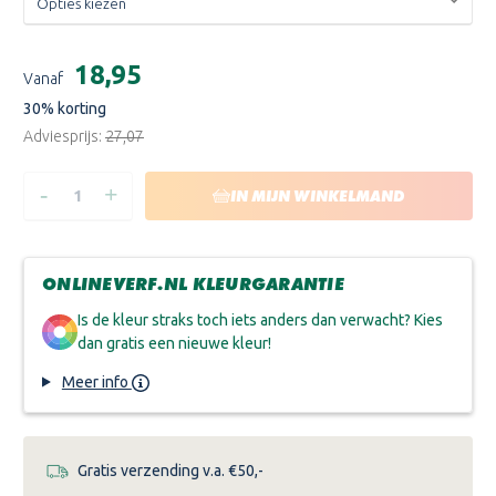
Huidige
€18,95
Vanaf
voorraad:
30
% korting
Adviesprijs:
€27,07
-
+
HOEVEELHEID
HOEVEELHEID
IN MIJN WINKELMAND
VERLAGEN
VERHOGEN
VAN
VAN
SÜDWEST
SÜDWEST
ALL-
ALL-
GRUND
GRUND
ONLINEVERF.NL KLEURGARANTIE
SPRAY
SPRAY
400
400
ML
ML
Is de kleur straks toch iets anders dan verwacht? Kies
dan gratis een nieuwe kleur!
Meer info
Gratis verzending v.a. €50,-