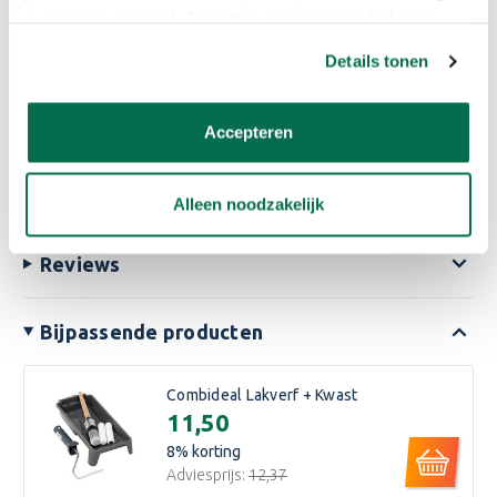
je hiermee akkoord. Je kunt je voorkeuren altijd weer
aanpassen. Lees er meer over in ons cookiebeleid.
Lees meer
Details tonen
Eigenschappen
Accepteren
Video's
Alleen noodzakelijk
Reviews
Bijpassende producten
Combideal Lakverf + Kwast
€11,50
8
% korting
Adviesprijs:
€12,37