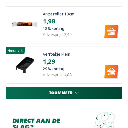
Anza roller 10cm
€1,98
18
% korting
Adviesprijs:
€2,40
Huismerk
Verfbakje klein
€1,29
29
% korting
Adviesprijs:
€1,80
TOON MEER
DIRECT AAN DE
SLAG?