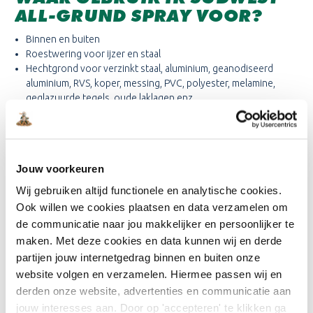
ALL-GRUND SPRAY VOOR?
Binnen en buiten
Roestwering voor ijzer en staal
Hechtgrond voor verzinkt staal, aluminium, geanodiseerd
aluminium, RVS, koper, messing, PVC, polyester, melamine,
geglazuurde tegels, oude laklagen enz.
Enkele kunststoffen zijn niet overschilderbaar, zoals PP en PE.
Bij twijfel wordt een proef aanbevolen.
Voor snelle reparaties en moeilijk bereikbare plaatsen
Jouw voorkeuren
HOE BRENG IK SÜDWEST ALL-
Wij gebruiken altijd functionele en analytische cookies.
Ook willen we cookies plaatsen en data verzamelen om
GRUND AAN?
de communicatie naar jou makkelijker en persoonlijker te
Voor gebruik minstens 3 minuten goed schudden nadat de kogel
maken. Met deze cookies en data kunnen wij en derde
hoorbaar is geworden. Spuittip door draaien aan het rode
partijen jouw internetgedrag binnen en buiten onze
hefboompje instellen naar een rond- of vlakstraal. Südwest All-
website volgen en verzamelen. Hiermee passen wij en
Grund Spray gelijkmatig in 1 of 2 kruislagen aanbrengen. Na
derden onze website, advertenties en communicatie aan
gebruik de spray onderste bovenhouden en de spuittip
jouw interesses aan. Door op 'accepteren' te klikken ga
schoonspuiten.