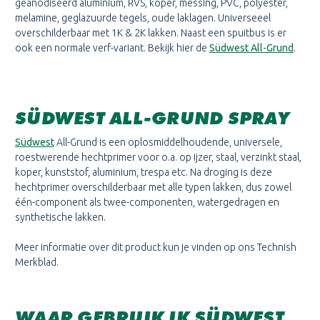
geanodiseerd aluminium, RVS, koper, messing, PVC, polyester,
melamine, geglazuurde tegels, oude laklagen. Universeeel
overschilderbaar met 1K & 2K lakken. Naast een spuitbus is er
ook een normale verf-variant. Bekijk hier de
Südwest All-Grund
.
SÜDWEST ALL-GRUND SPRAY
Südwest
All-Grund is een oplosmiddelhoudende, universele,
roestwerende hechtprimer voor o.a. op ijzer, staal, verzinkt staal,
koper, kunststof, aluminium, trespa etc. Na droging is deze
hechtprimer overschilderbaar met alle typen lakken, dus zowel
één-component als twee-componenten, watergedragen en
synthetische lakken.
Meer informatie over dit product kun je vinden op ons Technish
Merkblad.
WAAR GEBRUIK IK SÜDWEST