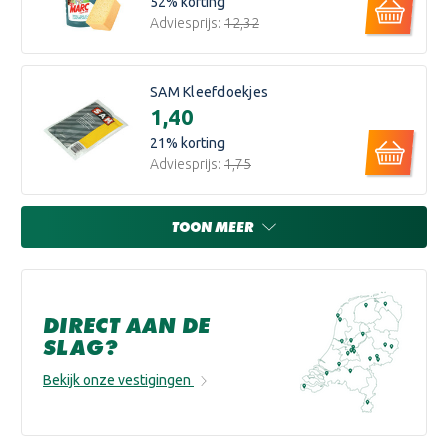
52
% korting
Adviesprijs:
€12,32
SAM Kleefdoekjes
€1,40
21
% korting
Adviesprijs:
€1,75
TOON MEER
DIRECT AAN DE
SLAG?
Bekijk onze vestigingen