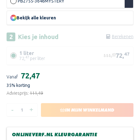
PB2755-3646
MYSTERY
Bekijk alle kleuren
Kies je
inhoud
Berekenen
1 liter
47
72,
49
111,
47
72,
per liter
Huidige
€72,47
Vanaf
voorraad:
35
% korting
Adviesprijs:
€111,49
-
+
HOEVEELHEID
HOEVEELHEID
IN MIJN WINKELMAND
VERLAGEN
VERHOGEN
VAN
VAN
SIKKENS
SIKKENS
WAPEX
WAPEX
660
660
ONLINEVERF.NL KLEURGARANTIE
MAT
MAT