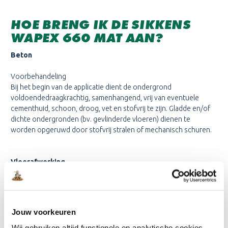
HOE BRENG IK DE SIKKENS
WAPEX 660 MAT AAN?
Beton
Voorbehandeling
Bij het begin van de applicatie dient de ondergrond
voldoendedraagkrachtig, samenhangend, vrij van eventuele
cementhuid, schoon, droog, vet en stofvrij te zijn. Gladde en/of
dichte ondergronden (bv. gevlinderde vloeren) dienen te
worden opgeruwd door stofvrij stralen of mechanisch schuren.
Vloerafwerking
Primeren met Wapex 660 Mat (maximaal 10% verdund met water).
Een tussenlaag Wapex 660 Mat aanbrengen.
De nog natte laag instrooien met Wapex 505.
Jouw voorkeuren
Tweemaal afwerken met Wapex 660 Mat (maximaal 3% verdund
met water).
Wij gebruiken altijd functionele en analytische cookies.