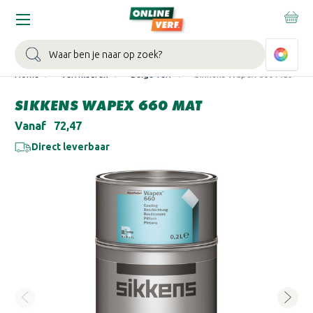
WIN EEN BALLONVAART:
Bij besteding vanaf €100,- aan Sikkens
muurverf en/of lak.
Bekijk actie >
Zoeken
Home
Verfkleuren
Beige verf
Sikkens Wapex 660 Mat
SIKKENS WAPEX 660 MAT
Vanaf
€72,47
Direct leverbaar