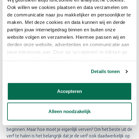
Ook willen we cookies plaatsen en data verzamelen om
de communicatie naar jou makkelijker en persoonlijker te
WAARMEE BRENG IK SIKKENS
maken. Met deze cookies en data kunnen wij en derde
WAPEX 660 MAT?
partijen jouw internetgedrag binnen en buiten onze
website volgen en verzamelen. Hiermee passen wij en
Het aanschaffen van goede verf is de basis van een goed
derden onze website, advertenties en communicatie aan
resultaat. Echter bepaalt de kwaliteit van de kwast en de roller
jouw interesses aan. Door op 'accepteren' te klikken ga
ook voor een groot deel het eindresultaat. Daarnaast zijn de
je hiermee akkoord. Je kunt je voorkeuren altijd weer
kosten van de kwast en roller slechts een kleine investering t.o.v.
aanpassen. Lees er meer over in ons cookiebeleid.
de verf. Daarom willen wij benadrukken dat het erg belangrijk en
Details tonen
bepalend is welke roller of kwast je kiest. Bespaar hier alsjeblieft
niet op! Je gaat het verschil écht merken en zien.
Accepteren
HOE VERF IK MET DE SIKKENS
WAPEX 660 MAT?
Alleen noodzakelijk
Nadat je de goede materialen hebt aangeschaft, kan het klussen
beginnen. Maar hoe moet je eigenlijk verven? Om het beste uit de
verf te halen is het belangrijk dat je de verf ook daadwerkelijk op