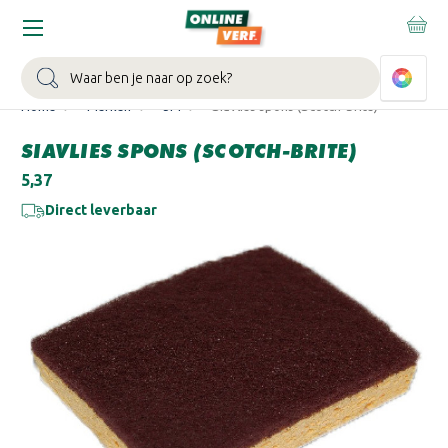
WIN EEN BALLONVAART:
Bij besteding vanaf €100,- aan Sikkens
muurverf en/of lak.
Bekijk actie >
Zoeken
Home
Merken
3M
Siavlies spons (Scotch-brite)
SIAVLIES SPONS (SCOTCH-BRITE)
€5,37
Direct leverbaar