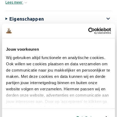
Lees meer
Eigenschappen
Reviews
Jouw voorkeuren
Bijpassende producten
Wij gebruiken altijd functionele en analytische cookies.
Ook willen we cookies plaatsen en data verzamelen om
Combideal Lakverf + Kwast
de communicatie naar jou makkelijker en persoonlijker te
€11,50
maken. Met deze cookies en data kunnen wij en derde
8
% korting
partijen jouw internetgedrag binnen en buiten onze
Adviesprijs:
€12,37
website volgen en verzamelen. Hiermee passen wij en
derden onze website, advertenties en communicatie aan
jouw interesses aan. Door op 'accepteren' te klikken ga
St. Marc Verfreiniger + Spons
je hiermee akkoord. Je kunt je voorkeuren altijd weer
€5,99
aanpassen. Lees er meer over in ons cookiebeleid.
52
% korting