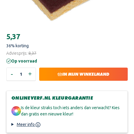
Huidige
€5,37
voorraad:
36
% korting
Adviesprijs:
€8,37
Op voorraad
-
+
HOEVEELHEID
HOEVEELHEID
IN MIJN WINKELMAND
VERLAGEN
VERHOGEN
VAN
VAN
SIAVLIES
SIAVLIES
SPONS
SPONS
(SCOTCH-
(SCOTCH-
ONLINEVERF.NL KLEURGARANTIE
BRITE)
BRITE)
Is de kleur straks toch iets anders dan verwacht? Kies
dan gratis een nieuwe kleur!
Meer info