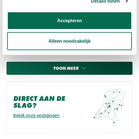
Details tonen
Adviesprijs:
€12,32
Accepteren
SAM Kleefdoekjes
€1,40
Alleen noodzakelijk
21
% korting
Adviesprijs:
€1,75
TOON MEER
DIRECT AAN DE
SLAG?
Bekijk onze vestigingen