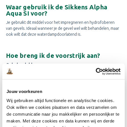
Waar gebruik ik de Sikkens Alpha
Aqua SI voor?
Je gebruikt dit middel voor het impregneren en hydrofoberen
van gevels. Ideaal wanneer je de gevel wel wilt behandelen, maar
ook wilt dat deze waterdampdoorlatend is.
Hoe breng ik de voorstrijk aan?
Onbehandelde muur
Stap 1: Vuil, vet, schimmels en slechte verflagen verwijderen
Stap 2: 1 laag Sikkens Alpha Aqua SI aanbrengen
Jouw voorkeuren
Wij gebruiken altijd functionele en analytische cookies.
Stap 5: Afwerken met twee lagen muurverf
Ook willen we cookies plaatsen en data verzamelen om
de communicatie naar jou makkelijker en persoonlijker te
Waarmee breng ik de Sikkens Alpha
maken. Met deze cookies en data kunnen wij en derde