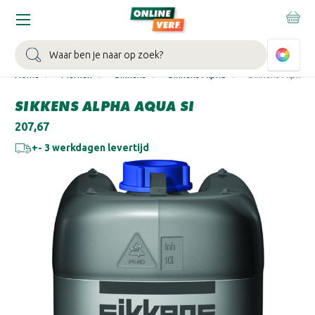
WIN EEN BALLONVAART:
Bij besteding vanaf €100,- aan Sikkens
muurverf en/of lak.
Bekijk actie >
Zoeken
Home
Merken
Sikkens
Sikkens Alpha
Sikkens Alpha A
SIKKENS ALPHA AQUA SI
€207,67
+- 3 werkdagen levertijd