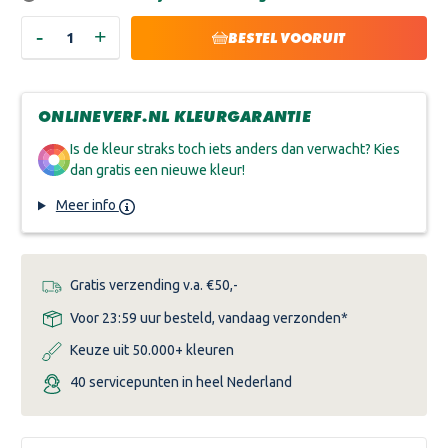
-
+
HOEVEELHEID
HOEVEELHEID
BESTEL VOORUIT
VERLAGEN
VERHOGEN
VAN
VAN
SIKKENS
SIKKENS
ALPHA
ALPHA
AQUA
AQUA
ONLINEVERF.NL KLEURGARANTIE
SI
SI
Is de kleur straks toch iets anders dan verwacht? Kies
dan gratis een nieuwe kleur!
Meer info
Gratis verzending v.a. €50,-
Voor 23:59 uur besteld, vandaag verzonden*
Keuze uit 50.000+ kleuren
40 servicepunten in heel Nederland