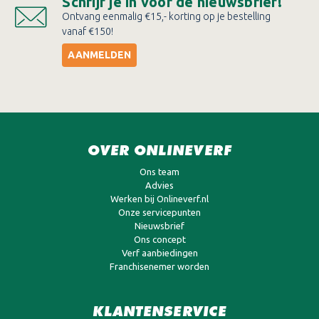
Schrijf je in voor de nieuwsbrief!
Ontvang eenmalig €15,- korting op je bestelling
vanaf €150!
AANMELDEN
OVER ONLINEVERF
Ons team
Advies
Werken bij Onlineverf.nl
Onze servicepunten
Nieuwsbrief
Ons concept
Verf aanbiedingen
Franchisenemer worden
KLANTENSERVICE