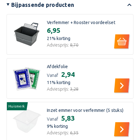
Bijpassende producten
Verfemmer + Rooster voordeelset
€6,95
21
% korting
Adviesprijs:
€8,70
Afdekfolie
€2,94
Vanaf
11
% korting
Adviesprijs:
€3,28
Huismerk
Inzet emmer voor verfemmer (5 stuks)
€5,83
Vanaf
9
% korting
Adviesprijs:
€6,35