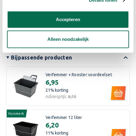
Details tonen
Lees meer
Accepteren
Eigenschappen
Reviews
Alleen noodzakelijk
Bijpassende producten
Verfemmer + Rooster voordeelset
€6,95
21
% korting
Adviesprijs:
€8,70
Huismerk
Verfemmer 12 liter
€6,20
11
% korting