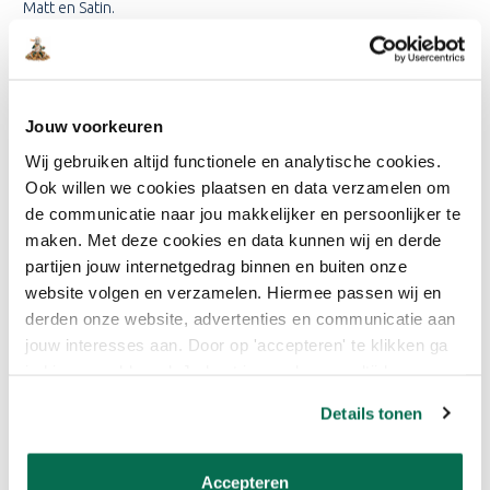
Matt en Satin.
Hoe breng ik de verf aan?
Onbehandelde muur
Jouw voorkeuren
Wij gebruiken altijd functionele en analytische cookies.
Stap 1: Muur schoonspuiten met een hogedrukreiniger
Ook willen we cookies plaatsen en data verzamelen om
de communicatie naar jou makkelijker en persoonlijker te
Stap 2: Indien nodig ondergrond repareren
maken. Met deze cookies en data kunnen wij en derde
Stap 3: Eerste laag Sigma Facade Primer Aqua aanbrengen
partijen jouw internetgedrag binnen en buiten onze
website volgen en verzamelen. Hiermee passen wij en
Stap 4: Aanbrengen van de eerste laag Sigma Facade Matt, Self-
derden onze website, advertenties en communicatie aan
Clean Matt of Satin
jouw interesses aan. Door op 'accepteren' te klikken ga
je hiermee akkoord. Je kunt je voorkeuren altijd weer
Stap 5: Afwerken met de tweede laag Sigma Facade Matt, Self-
aanpassen. Lees er meer over in ons cookiebeleid.
Clean Matt of Satin
Details tonen
Waarmee breng ik de Sigma Facade
Accepteren