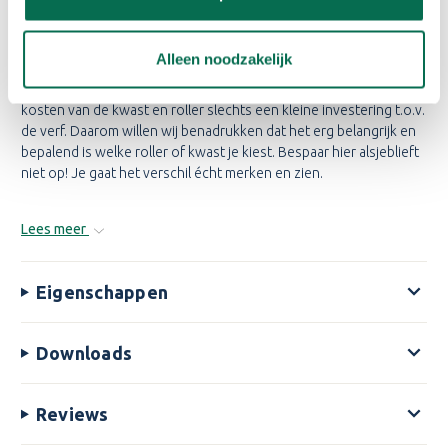
Prim Aqua aan?
Het aanschaffen van goede verf is de basis van een goed
Alleen noodzakelijk
resultaat. Echter bepaalt de kwaliteit van de kwast en de roller
ook voor een groot deel het eindresultaat. Daarnaast zijn de
kosten van de kwast en roller slechts een kleine investering t.o.v.
de verf. Daarom willen wij benadrukken dat het erg belangrijk en
bepalend is welke roller of kwast je kiest. Bespaar hier alsjeblieft
niet op! Je gaat het verschil écht merken en zien.
Lees meer
Eigenschappen
Downloads
Reviews