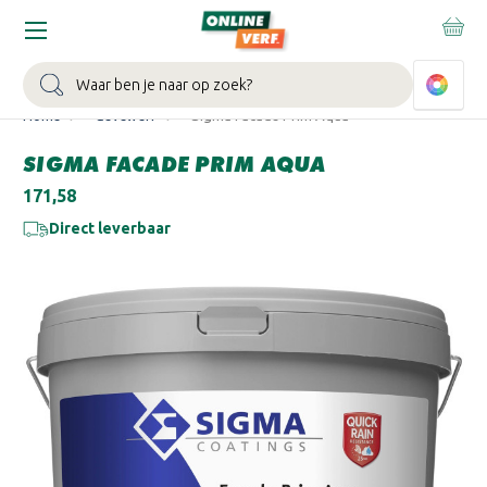
WIN EEN BALLONVAART:
Bij besteding vanaf €100,- aan Sikkens
muurverf en/of lak.
Bekijk actie >
Zoeken
Home
Gevelverf
Sigma Facade Prim Aqua
SIGMA FACADE PRIM AQUA
€171,58
Direct leverbaar