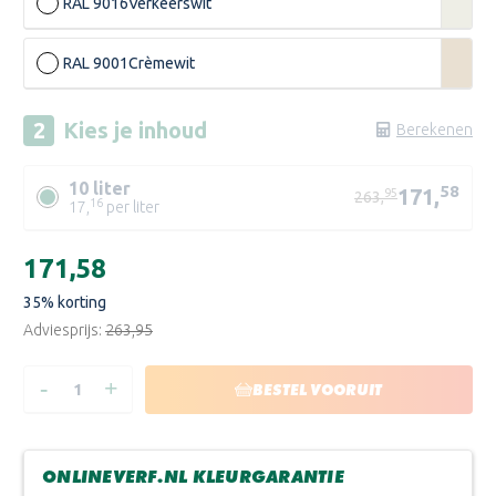
RAL 9016
Verkeerswit
RAL 9001
Crèmewit
Kies je
inhoud
Berekenen
10 liter
58
171,
95
263,
16
17,
per liter
Huidige
€171,58
voorraad:
35
% korting
Adviesprijs:
€263,95
-
+
HOEVEELHEID
HOEVEELHEID
BESTEL VOORUIT
VERLAGEN
VERHOGEN
VAN
VAN
SIGMA
SIGMA
FACADE
FACADE
PRIM
PRIM
ONLINEVERF.NL KLEURGARANTIE
AQUA
AQUA