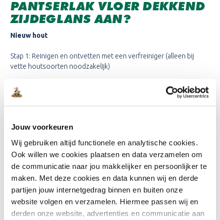
PANTSERLAK VLOER DEKKEND
ZIJDEGLANS AAN?
Nieuw hout
Stap 1: Reinigen en ontvetten met een verfreiniger (alleen bij
vette houtsoorten noodzakelijk)
Stap 2: Gronden met Rambo Grondverf voor binnen Dekkend
Stap 3: Schuren en (indien nodig) repareren
Jouw voorkeuren
Stap 4: Voorlakken met Rambo Pantserlak Vloer Dekkend
Zijdeglans
Wij gebruiken altijd functionele en analytische cookies.
Ook willen we cookies plaatsen en data verzamelen om
Stap 5: Matteren met een Scotch-Brite sponsje
de communicatie naar jou makkelijker en persoonlijker te
maken. Met deze cookies en data kunnen wij en derde
Stap 6: Aflakken met Rambo Pantserlak Vloer Dekkend Zijdeglans
partijen jouw internetgedrag binnen en buiten onze
Hout voorzien van beits/verf
website volgen en verzamelen. Hiermee passen wij en
derden onze website, advertenties en communicatie aan