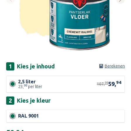
Kies je
inhoud
Berekenen
2,5 liter
94
59,
99
107,
98
23,
per liter
Kies je
kleur
RAL 9001
Huidige