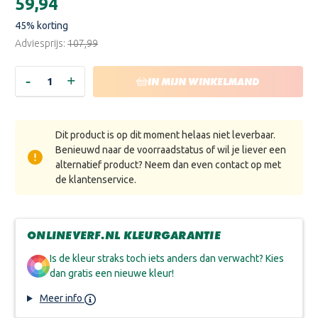
€59,94
voorraad:
45
% korting
Adviesprijs:
€107,99
-
+
HOEVEELHEID
HOEVEELHEID
IN MIJN WINKELMAND
VERLAGEN
VERHOGEN
VAN
VAN
RAMBO
RAMBO
PANTSERLAK
PANTSERLAK
VLOER
VLOER
Dit product is op dit moment helaas niet leverbaar.
DEKKEND
DEKKEND
ZIJDEGLANS
ZIJDEGLANS
Benieuwd naar de voorraadstatus of wil je liever een
-
-
alternatief product? Neem dan even contact op met
RAL
RAL
9001
9001
de klantenservice.
ONLINEVERF.NL KLEURGARANTIE
Is de kleur straks toch iets anders dan verwacht? Kies
dan gratis een nieuwe kleur!
Meer info