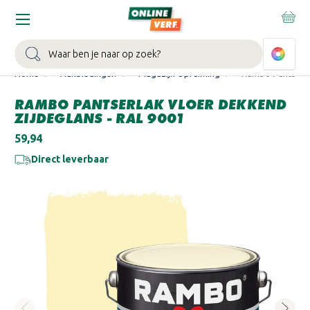
WIN EEN BALLONVAART:
Bij besteding vanaf €100,- aan Sikkens
muurverf en/of lak.
Bekijk actie >
Zoeken
Home
Aanbiedingen
Magazijn Opruiming
Rambo Pantserla
RAMBO PANTSERLAK VLOER DEKKEND
ZIJDEGLANS - RAL 9001
€59,94
Direct leverbaar