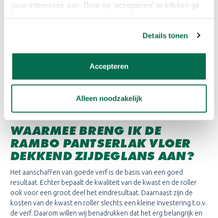
Stap 1: Reinigen en ontvetten met een verfreiniger en nadien
jouw interesses aan. Door op 'accepteren' te klikken ga
schuren
je hiermee akkoord. Je kunt je voorkeuren altijd weer
aanpassen. Lees er meer over in ons cookiebeleid.
Stap 2: Kale delen bijwerken met Rambo Grondverf voor binnen
Details tonen
Dekkend
Stap 3: Eventuele beschadigingen repareren (indien nodig)
Accepteren
Stap 4: Matteren met Scotch-Brite sponsje en afwerken met
Rambo Pantserlak Vloer Dekkend Zijdeglans
Alleen noodzakelijk
WAARMEE BRENG IK DE
RAMBO PANTSERLAK VLOER
DEKKEND ZIJDEGLANS
AAN?
Het aanschaffen van goede verf is de basis van een goed
resultaat. Echter bepaalt de kwaliteit van de kwast en de roller
ook voor een groot deel het eindresultaat. Daarnaast zijn de
kosten van de kwast en roller slechts een kleine investering t.o.v.
de verf. Daarom willen wij benadrukken dat het erg belangrijk en