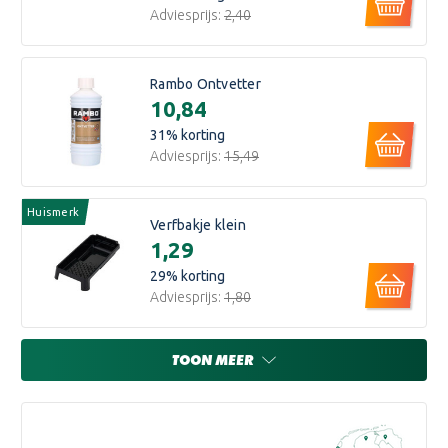
Adviesprijs:
€2,40
Rambo Ontvetter
€10,84
31
% korting
Adviesprijs:
€15,49
Huismerk
Verfbakje klein
€1,29
29
% korting
Adviesprijs:
€1,80
TOON MEER