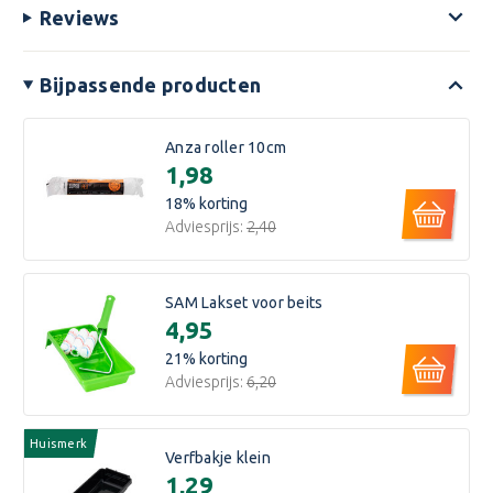
Reviews
Bijpassende producten
Anza roller 10cm
€1,98
18
% korting
Adviesprijs:
€2,40
SAM Lakset voor beits
€4,95
21
% korting
Adviesprijs:
€6,20
Huismerk
Verfbakje klein
€1,29