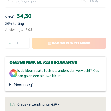
264,
77
37,
per liter
C
Huidige
€34,30
Yellow
Vanaf
voorraad:
29
% korting
Adviesprijs:
€48,05
-
+
HOEVEELHEID
HOEVEELHEID
IN MIJN WINKELMAND
VERLAGEN
VERHOGEN
VAN
VAN
JOTUN
JOTUN
TREBITT
TREBITT
OLJEBEIS
OLJEBEIS
ONLINEVERF.NL KLEURGARANTIE
Is de kleur straks toch iets anders dan verwacht? Kies
dan gratis een nieuwe kleur!
Meer info
Gratis verzending v.a. €50,-