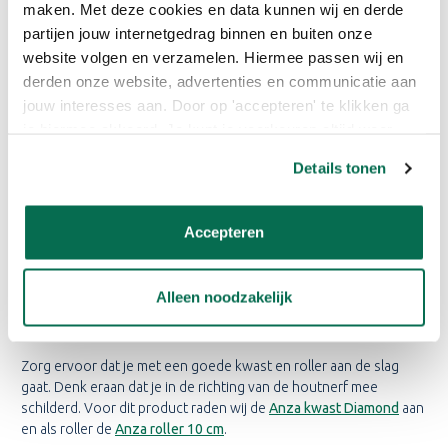
maken. Met deze cookies en data kunnen wij en derde
WAAR GEBRUIK IK JOTUN
partijen jouw internetgedrag binnen en buiten onze
TREBITT OLJEBEIS VOOR?
website volgen en verzamelen. Hiermee passen wij en
derden onze website, advertenties en communicatie aan
Kan toegepast worden op nieuw, voorheen gebeits of
geïmpregneerd hout en is uitstekend geschikt voor poreuze,
jouw interesses aan. Door op 'accepteren' te klikken ga
'hongerige' ondergronden of verweerde oppervlakken.
je hiermee akkoord. Je kunt je voorkeuren altijd weer
aanpassen. Lees er meer over in ons cookiebeleid.
De Jotun Trebitt Oljebeis kan gebruikt worden voor het beitsen
Details tonen
van houten woningen, tuinhuisjes, tiny huisjes, overkappingen,
schuttingen, terrassen, vlonders, trappen, kozijnen, meubels en
steigerhout.
Accepteren
Alleen noodzakelijk
WAARMEE GEBRUIK IK DE
JOTUN TREBITT OLJEBEIS?
Zorg ervoor dat je met een goede kwast en roller aan de slag
gaat. Denk eraan dat je in de richting van de houtnerf mee
schilderd. Voor dit product raden wij de
Anza kwast Diamond
aan
en als roller de
Anza roller 10 cm
.