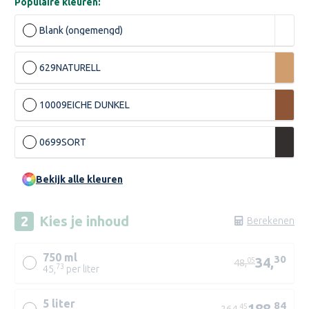
Populaire kleuren:
Blank (ongemengd)
629
NATURELL
10009
EICHE DUNKEL
0699
SORT
Bekijk alle kleuren
Kies je
inhoud
Berekenen
750 ml
30
34,
05
48,
73
45,
per liter
5 liter
84
188,
45