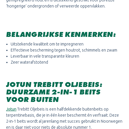
geïmpregneerd hout en is uitstekend geschikt voor poreuze
'hongerige' ondergronden of verweerde oppervlakken.
BELANGRIJKSE KENMERKEN:
Uitstekende kwaliteit om te impregneren
Effectieve bescherming tegen houtrot, schimmels en zwam
Leverbaar in vele transparante kleuren
Zeer waterafstotend
JOTUN TREBITT OLJEBEIS:
DUURZAME 2-IN-1 BEITS
VOOR BUITEN
Jotun
Trebitt Oljebeis is een halfdekkende buitenbeits op
terpentinebasis, die je in één keer beschermt én verfraait. Deze
2-in-1 beits wordt al jarenlang met succes gebruikt in Noorwegen
en is daar niet voor niets de absolute nummer 1.