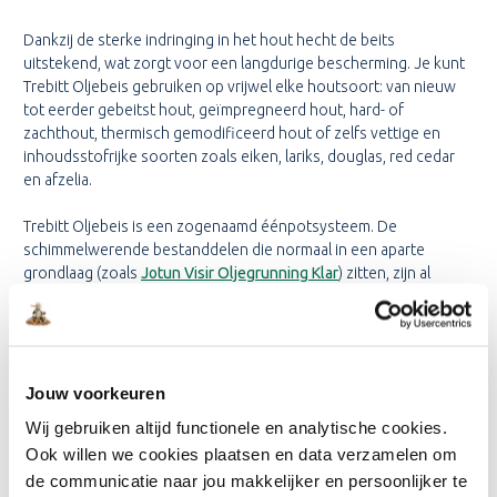
Dankzij de sterke indringing in het hout hecht de beits
uitstekend, wat zorgt voor een langdurige bescherming. Je kunt
Trebitt Oljebeis gebruiken op vrijwel elke houtsoort: van nieuw
tot eerder gebeitst hout, geïmpregneerd hout, hard- of
zachthout, thermisch gemodificeerd hout of zelfs vettige en
inhoudsstofrijke soorten zoals eiken, lariks, douglas, red cedar
en afzelia.
Trebitt Oljebeis is een zogenaamd éénpotsysteem. De
schimmelwerende bestanddelen die normaal in een aparte
grondlaag (zoals
Jotun Visir Oljegrunning Klar
) zitten, zijn al
verwerkt in deze beits. Je hebt dus geen extra primer of
grondverf nodig – dat scheelt tijd én werk.
Wil je hardhout behandelen met een matte afwerking? Gebruik
dan eerst een kleurloze laag Trebitt Oljebeis als primer, en werk
Jouw voorkeuren
het daarna af met
Jotun Trebitt Matt Oljebeis
voor het mooiste
Wij gebruiken altijd functionele en analytische cookies.
resultaat.
Ook willen we cookies plaatsen en data verzamelen om
de communicatie naar jou makkelijker en persoonlijker te