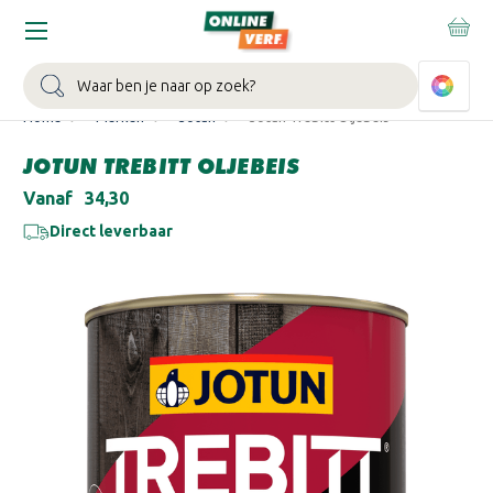
WIN EEN BALLONVAART:
Bij besteding vanaf €100,- aan Sikkens
muurverf en/of lak.
Bekijk actie >
Zoeken
Home
Merken
Jotun
Jotun Trebitt Oljebeis
JOTUN TREBITT OLJEBEIS
Vanaf
€34,30
Direct leverbaar