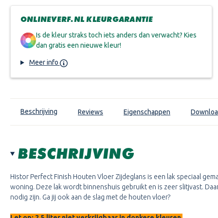
ONLINEVERF.NL KLEURGARANTIE
Is de kleur straks toch iets anders dan verwacht? Kies
dan gratis een nieuwe kleur!
Meer info
Beschrijving
Reviews
Eigenschappen
Downloa
BESCHRIJVING
Histor Perfect Finish Houten Vloer Zijdeglans is een lak speciaal gem
woning. Deze lak wordt binnenshuis gebruikt en is zeer slitjvast. Da
nodig zijn. Ga jij ook aan de slag met de houten vloer?
Let op: 2,5 liter niet verkrijgbaar in donkere kleuren