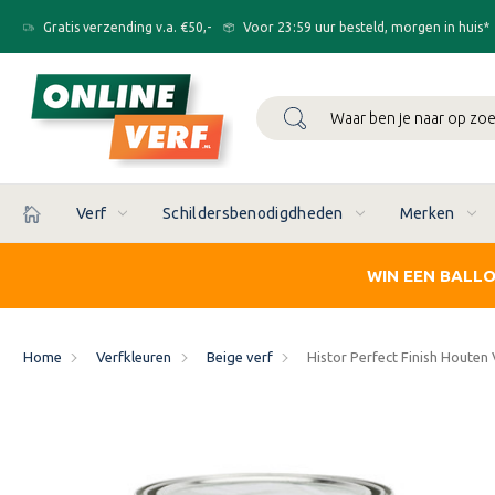
Gratis verzending v.a. €50,-
Voor 23:59 uur besteld, morgen in huis*
Zoeken
Verf
Schildersbenodigdheden
Merken
WIN EEN BALL
Home
Verfkleuren
Beige verf
Histor Perfect Finish Houten 