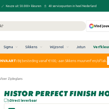
Keuze uit 50.000+ kleuren
40 servicepunten in heel Nederland
Vind jou
Sigma
Sikkens
Wijzonol
Jotun
Verfkleu
ONVAART:
Bij besteding vanaf €100,- aan Sikkens muurverf en/of lak.
Vloer Zijdeglans
HISTOR PERFECT FINISH 
Direct leverbaar