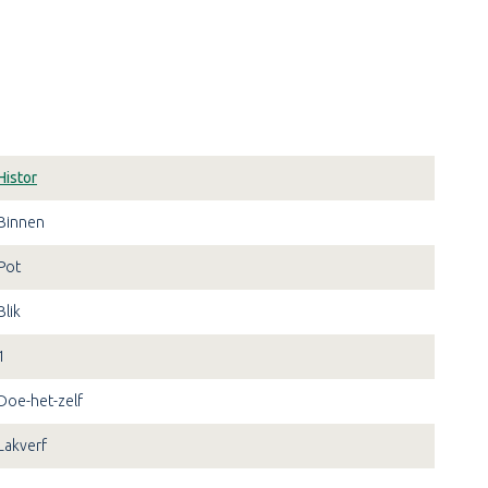
Histor
Binnen
Pot
Blik
1
Doe-het-zelf
Lakverf