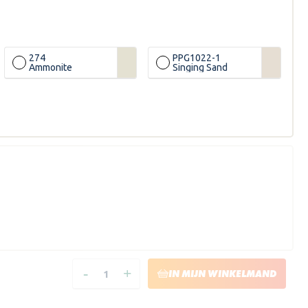
274
PPG1022-1
Ammonite
Singing Sand
LN
-
+
ZN/ZX
HOEVEELHEID
HOEVEELHEID
IN MIJN WINKELMAND
VERLAGEN
VERHOGEN
VAN
VAN
HISTOR
HISTOR