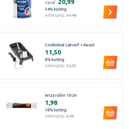
€20,99
Vanaf
34
% korting
Adviesprijs:
€31,48
Combideal Lakverf + Kwast
€11,50
8
% korting
Adviesprijs:
€12,37
Anza roller 10cm
€1,98
18
% korting
Adviesprijs:
€2,40