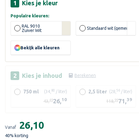
Kies je kleur
Populaire kleuren:
RAL 9010
Standaard wit (gemengd)
Zuiver Wit
ende
Bekijk alle kleuren
Kies je
inhoud
Berekenen
80
56
750 ml
2,5 liter
(34,
/ liter)
(28,
/ liter)
10
39
26,
71,
49
99
43,
118,
Huidige
voorraad:
€26,10
Vanaf
40
% korting