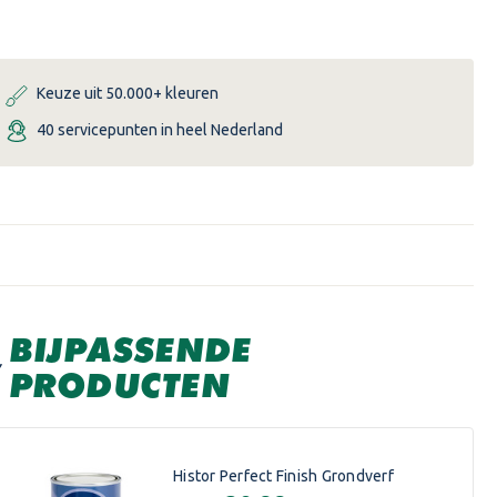
PERFECT
PERFECT
FINISH
FINISH
HOUTEN
HOUTEN
VLOER
VLOER
ZIJDEGLANS
ZIJDEGLANS
Keuze uit 50.000+ kleuren
40 servicepunten in heel Nederland
BIJPASSENDE
PRODUCTEN
Histor Perfect Finish Grondverf