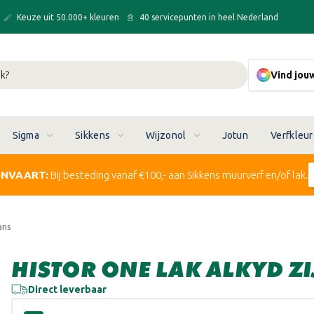
Keuze uit 50.000+ kleuren
40 servicepunten in heel Nederland
Vind jou
Sigma
Sikkens
Wijzonol
Jotun
Verfkleu
ONVAART:
Bij besteding vanaf €100,- aan Sikkens muurverf en/of lak.
ans
HISTOR ONE LAK ALKYD Z
Direct leverbaar