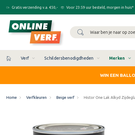
Gratis verzending v.a. €50,-
Voor 23:59 uur besteld, morgen in huis*
Zoeken
Verf
Schildersbenodigdheden
Merken
WIN EEN BALL
Home
Verfkleuren
Beige verf
Histor One Lak Alkyd Zijdegl