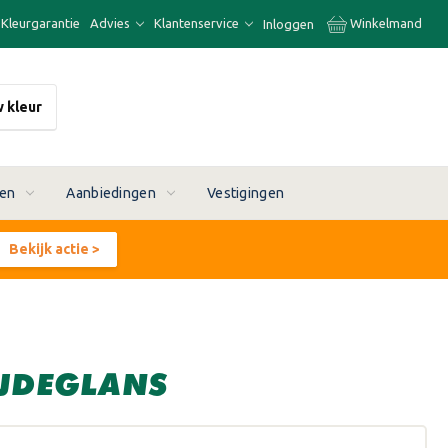
Kleurgarantie
Advies
Klantenservice
Winkelmand
Inloggen
w kleur
ren
Aanbiedingen
Vestigingen
Bekijk actie >
IJDEGLANS