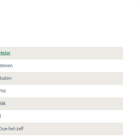
Histor
Binnen
Buiten
Pot
Blik
1
Doe-het-zelf