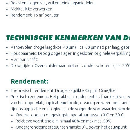
Resistent tegen vet, vuil en reinigingsmiddelen
Makkelijk te verwerken
2
Rendement: 16 m
per liter
TECHNISCHE KENMERKEN VAN DE
Aanbevolen droge laagdikte: 40 μm (= ca. 60 μm nat) per laag, gebr
Houdbaarheid: Droog opgeslagen in gesloten originele verpakking 
Vlampunt: 41°C
Droogtijden: Overschilderbaar na 4 uur zonder schuren bij ca. 20°C
Rendement:
Theoretisch rendement: Droge laagdikte 35 μm : 16 m²/liter
Praktisch rendement: Het praktisch rendement is afhankelijk van ee
van het oppervlak, applicatiemethode, ervaring en weersomstand
tijdens applicatie en droging aan de volgende voorwaarden worde
Ondergrond- en omgevingstemperatuur tussen 0°C en 30°C.
Relatieve vochtigheid minimaal 40% en maximaal 90%.
Ondergrondtemperatuur ten minste 3°C boven het dauwpunt.