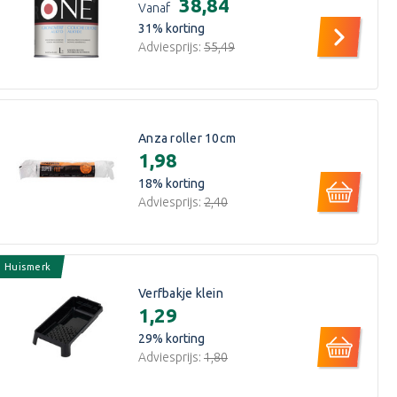
€38,84
Vanaf
31
% korting
Adviesprijs:
€55,49
Anza roller 10cm
€1,98
18
% korting
Adviesprijs:
€2,40
Huismerk
Verfbakje klein
€1,29
29
% korting
Adviesprijs:
€1,80