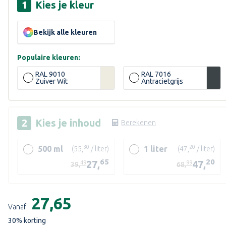
Kies je kleur
Bekijk alle kleuren
Populaire kleuren:
ende
RAL 9010
RAL 7016
Zuiver Wit
Antracietgrijs
Kies je
inhoud
Berekenen
30
20
500 ml
1 liter
(55,
/ liter)
(47,
/ liter)
65
20
27,
47,
49
99
39,
68,
Huidige
voorraad:
€27,65
Vanaf
30
% korting