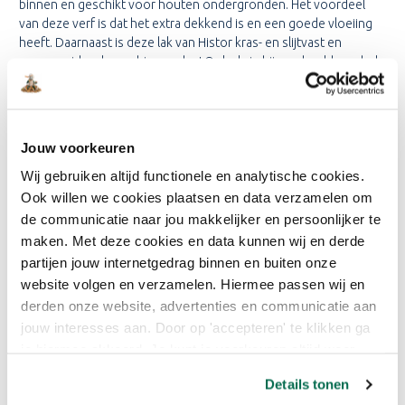
binnen en geschikt voor houten ondergronden. Het voordeel
van deze verf is dat het extra dekkend is en een goede vloeiing
heeft. Daarnaast is deze lak van Histor kras- en slijtvast en
geurarm, ideaal voor binnen dus! Ook als je bijvoorbeeld meubels
wilt schilderen, is deze verf zeer geschikt.
KENMERKEN:
Jouw voorkeuren
Wij gebruiken altijd functionele en analytische cookies.
Extra dekkend
Ook willen we cookies plaatsen en data verzamelen om
Kras- en slijtvast
de communicatie naar jou makkelijker en persoonlijker te
Goede vloeiing
Geurarm
maken. Met deze cookies en data kunnen wij en derde
Resistent tegen vet, vuil en reinigingsmiddelen
partijen jouw internetgedrag binnen en buiten onze
Vergeelt niet bij wittinten en lichte kleuren
website volgen en verzamelen. Hiermee passen wij en
2
Rendement: 12 m
per liter
derden onze website, advertenties en communicatie aan
jouw interesses aan. Door op 'accepteren' te klikken ga
je hiermee akkoord. Je kunt je voorkeuren altijd weer
TECHNISCHE KENMERKEN VAN
aanpassen. Lees er meer over in ons cookiebeleid.
DE VERFSPECIALIST:
Details tonen