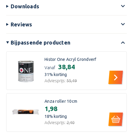
Ondergrondtemperatuur ten minste 3°C boven het
Downloads
dauwpunt.
Reviews
Bijpassende producten
Histor One Acryl Grondverf
€38,84
Vanaf
31
% korting
Adviesprijs:
€55,49
Anza roller 10cm
€1,98
18
% korting
Adviesprijs:
€2,40