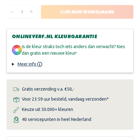
-
+
HOEVEELHEID
HOEVEELHEID
IN MIJN WINKELMAND
VERLAGEN
VERHOGEN
VAN
VAN
HISTOR
HISTOR
ONE
ONE
ACRYL
ACRYL
ONLINEVERF.NL KLEURGARANTIE
LAK
LAK
ZIJDEGLANS
ZIJDEGLANS
Is de kleur straks toch iets anders dan verwacht? Kies
dan gratis een nieuwe kleur!
Meer info
Gratis verzending v.a. €50,-
Voor 23:59 uur besteld, vandaag verzonden*
Keuze uit 50.000+ kleuren
40 servicepunten in heel Nederland