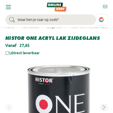
WIN EEN BALLONVAART:
Bij besteding vanaf €100,- aan Sikkens
muurverf en/of lak.
Bekijk actie >
Zoeken
Home
Verfkleuren
Beige verf
Histor One Acryl Lak Zijdegl
HISTOR ONE ACRYL LAK ZIJDEGLANS
Vanaf
€27,65
Direct leverbaar