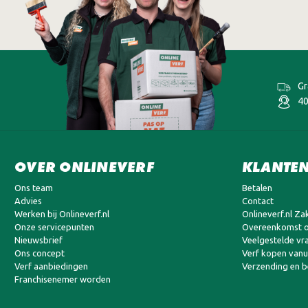
Gr
40
OVER ONLINEVERF
KLANTEN
Ons team
Betalen
Advies
Contact
Werken bij Onlineverf.nl
Onlineverf.nl Zak
Onze servicepunten
Overeenkomst o
Nieuwsbrief
Veelgestelde vr
Ons concept
Verf kopen vanui
Verf aanbiedingen
Verzending en 
Franchisenemer worden