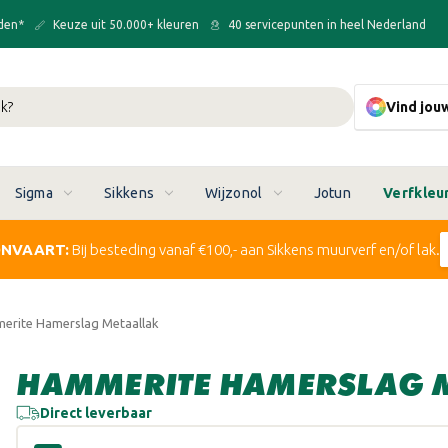
den*
Keuze uit 50.000+ kleuren
40 servicepunten in heel Nederland
Vind jou
Sigma
Sikkens
Wijzonol
Jotun
Verfkleu
ONVAART:
Bij besteding vanaf €100,- aan Sikkens muurverf en/of lak.
erite Hamerslag Metaallak
HAMMERITE HAMERSLAG 
Direct leverbaar