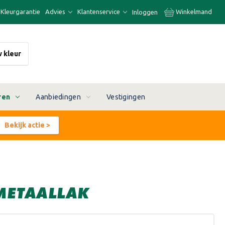
Kleurgarantie
Advies
Klantenservice
Winkelmand
Inloggen
w kleur
ren
Aanbiedingen
Vestigingen
Bekijk actie >
METAALLAK