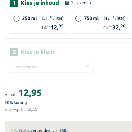
Kies je
inhoud
Berekenen
80
93
250 ml
750 ml
(51,
/ liter)
(42,
/ liter)
95
20
12,
32,
49
99
18,
45,
Kies je
kleur
Huidige
voorraad:
€12,95
Vanaf
30
% korting
Adviesprijs:
€18,49
Gratis verzending v.a. €50,-