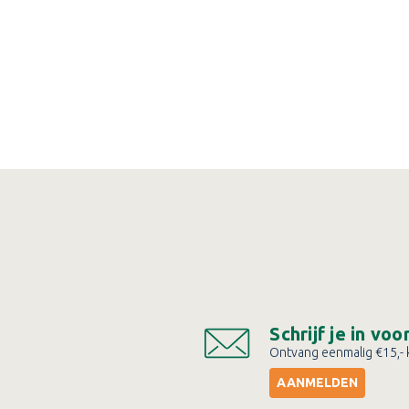
Schrijf je in vo
Ontvang eenmalig €15,- k
AANMELDEN