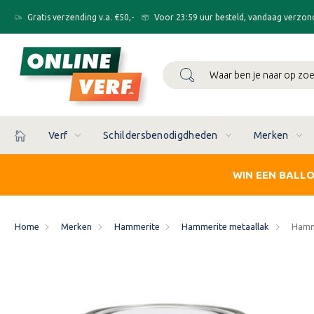
Gratis verzending v.a. €50,-
Voor 23:59 uur besteld, vandaag verzon
Zoeken
Verf
Schildersbenodigdheden
Merken
WIN EEN BALL
Home
Merken
Hammerite
Hammerite metaallak
Hamm