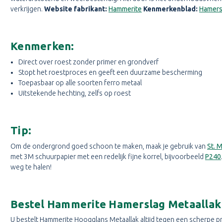
verkrijgen.
Website fabrikant:
Hammerite
Kenmerkenblad:
Hamers
Kenmerken:
Direct over roest zonder primer en grondverf
Stopt het roestproces en geeft een duurzame bescherming
Toepasbaar op alle soorten ferro metaal
Uitstekende hechting, zelfs op roest
Tip:
Om de ondergrond goed schoon te maken, maak je gebruik van
St. M
met 3M schuurpapier met een redelijk fijne korrel, bijvoorbeeld
P240
weg te halen!
Bestel Hammerite Hamerslag Metaallak s
U bestelt Hammerite Hoogglans Metaallak altijd tegen een scherpe prijs