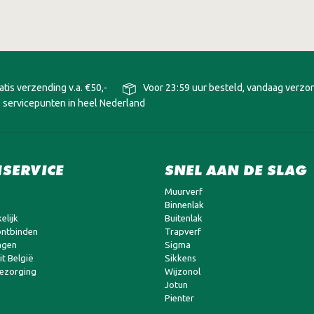
atis verzending v.a. €50,-
Voor 23:59 uur besteld, vandaag verz
 servicepunten in heel Nederland
SERVICE
SNEL AAN DE SLAG
Muurverf
Binnenlak
elijk
Buitenlak
ntbinden
Trapverf
agen
Sigma
t België
Sikkens
bezorging
Wijzonol
Jotun
Pienter