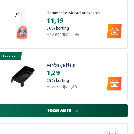
Hammerite Metaalontvetter
€11,19
30
% korting
Adviesprijs:
€15,98
Huismerk
Verfbakje klein
€1,29
29
% korting
Adviesprijs:
€1,80
TOON MEER