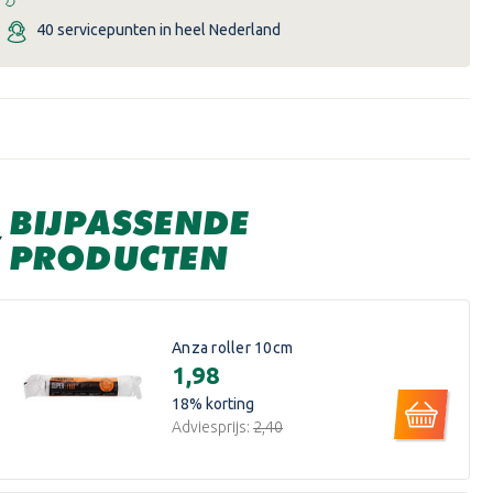
40 servicepunten in heel Nederland
BIJPASSENDE
PRODUCTEN
Anza roller 10cm
€1,98
18
% korting
Adviesprijs:
€2,40