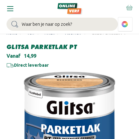
WIN EEN BALLONVAART:
Bij besteding vanaf €100,- aan Sikkens
muurverf en/of lak.
Bekijk actie >
Zoeken
Home
Verf
Aflak
Vloerverf
Glitsa Parketlak PT
GLITSA PARKETLAK PT
Vanaf
€14,99
Direct leverbaar