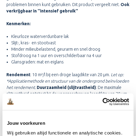
problemen binnen kunt gebruiken. Dit product vergeelt niet.
Ook
verkrijgbaar in ''intensief gebruik''
Kenmerken:
Kleurloze waterverdunbare lak
Slijt-, kras- en stootvast
Minder milieubelastend, geurarm en snel droog
Stofdroog na 1 uur en overschilderbaar na 4 uur
Glansgraden: mat en eiglans
Rendement
: 10 m²/l bij een droge laagdikte van 20 µm.
Let op:
*Applicatiemethode en structuur van de ondergrond beïnvloeden
het rendement.
Duurzaamheid (slijtvastheid)
: De maximale
slijtvastheid ontstaat bij de voorgeschreven laagdikte van 20 µm.
De levensduur wordt bepaald door
de mate en frequentie van
belasten
.
Toepassing:
Binnen. Voor alle parketvloeren.
Website
Jouw voorkeuren
fabrikant:
Glitsa
Kenmerkenblad:
Parketlak
Wij gebruiken altijd functionele en analytische cookies.