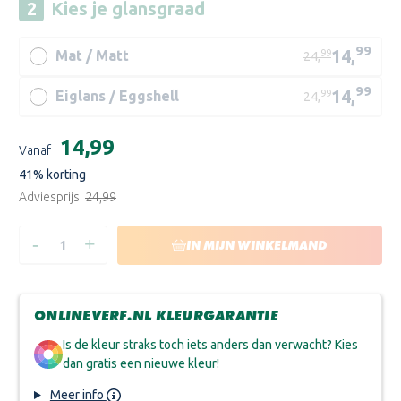
Kies je
glansgraad
99
14,
99
Mat / Matt
24,
99
14,
99
Eiglans / Eggshell
24,
Huidige
€14,99
Vanaf
voorraad:
41
% korting
Adviesprijs:
€24,99
-
+
HOEVEELHEID
HOEVEELHEID
IN MIJN WINKELMAND
VERLAGEN
VERHOGEN
VAN
VAN
GLITSA
GLITSA
PARKETLAK
PARKETLAK
PT
PT
ONLINEVERF.NL KLEURGARANTIE
Is de kleur straks toch iets anders dan verwacht? Kies
dan gratis een nieuwe kleur!
Meer info