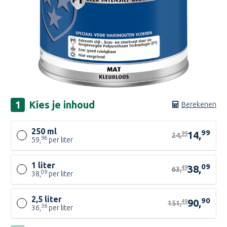
Kies je
inhoud
Berekenen
250 ml
99
14,
99
24,
96
59,
per liter
1 liter
09
38,
49
63,
09
38,
per liter
2,5 liter
90
90,
49
151,
36
36,
per liter