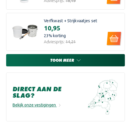
Adviesprijs:
€18,49
Verfkwast + Strijkvaatjes set
€10,95
23
% korting
Adviesprijs:
€14,21
TOON MEER
DIRECT AAN DE
SLAG?
Bekijk onze vestigingen