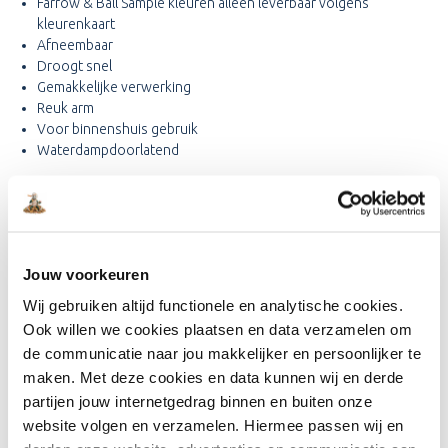
Farrow & Ball Sample kleuren alleen leverbaar volgens
kleurenkaart
Afneembaar
Droogt snel
Gemakkelijke verwerking
Reuk arm
Voor binnenshuis gebruik
Waterdampdoorlatend
Toepassing:
Milieuvriendelijk
Jouw voorkeuren
Stofdroog binnen 2 uur
Is afneembaar en afwasbaar
Wij gebruiken altijd functionele en analytische cookies.
Gemakkelijk verwerkbaar van 10°C tot 30°C.
Ook willen we cookies plaatsen en data verzamelen om
de communicatie naar jou makkelijker en persoonlijker te
De volgende kleuren zijn niet als sample te bestellen:
maken. Met deze cookies en data kunnen wij en derde
Archive
partijen jouw internetgedrag binnen en buiten onze
Smoked trout
website volgen en verzamelen. Hiermee passen wij en
Book room red
Yellowcake