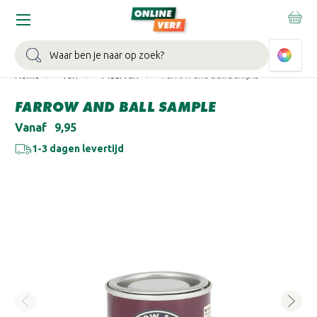
WIN EEN BALLONVAART:
Bij besteding vanaf €100,- aan Sikkens
muurverf en/of lak.
Bekijk actie >
Zoeken
Home
Verf
Muurverf
Farrow and Ball Sample
FARROW AND BALL SAMPLE
Vanaf
€9,95
1-3 dagen levertijd