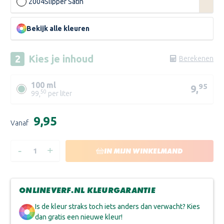
2004
Slipper Satin
Bekijk alle kleuren
Kies je
inhoud
Berekenen
100 ml
95
9,
50
99,
per liter
Huidige
€9,95
Vanaf
voorraad:
-
+
HOEVEELHEID
HOEVEELHEID
IN MIJN WINKELMAND
VERLAGEN
VERHOGEN
VAN
VAN
FARROW
FARROW
AND
AND
BALL
BALL
ONLINEVERF.NL KLEURGARANTIE
SAMPLE
SAMPLE
Is de kleur straks toch iets anders dan verwacht? Kies
dan gratis een nieuwe kleur!