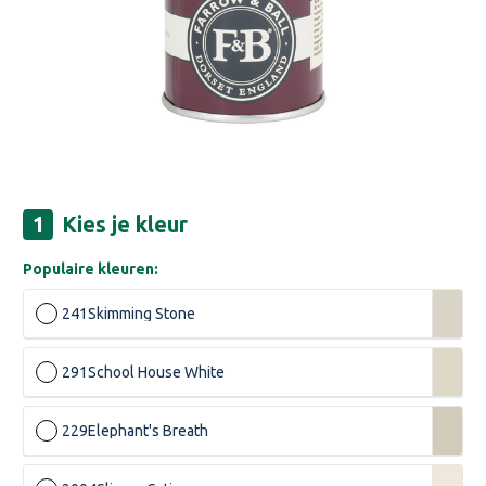
Kies je kleur
Populaire kleuren:
241
Skimming Stone
291
School House White
229
Elephant's Breath