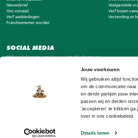
Nieuwsbrief
Veelgestelde vr
Ons concept
Verf kopen vanui
Verf aanbiedingen
Verzending en 
Franchisenemer worden
SOCIAL MEDIA
Blijf op de hoogte van nieuwe ontwikkelingen en
aanbiedingen.
Jouw voorkeuren
Wij gebruiken altijd funct
om de communicatie naar j
en derde partijen jouw in
passen wij en derden onze
'accepteren' te klikken ga
over in ons cookiebeleid.
Details tonen