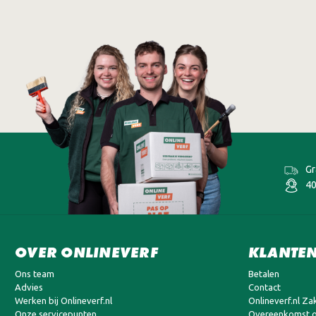
Gr
40
OVER ONLINEVERF
KLANTEN
Ons team
Betalen
Advies
Contact
Werken bij Onlineverf.nl
Onlineverf.nl Zak
Onze servicepunten
Overeenkomst o