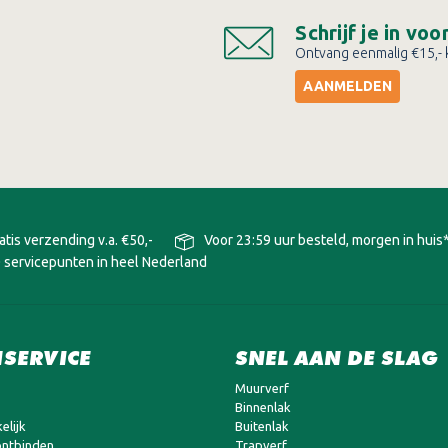
Schrijf je in vo
Ontvang eenmalig €15,- k
AANMELDEN
atis verzending v.a. €50,-
Voor 23:59 uur besteld, morgen in huis
 servicepunten in heel Nederland
SERVICE
SNEL AAN DE SLAG
Muurverf
Binnenlak
elijk
Buitenlak
ntbinden
Trapverf