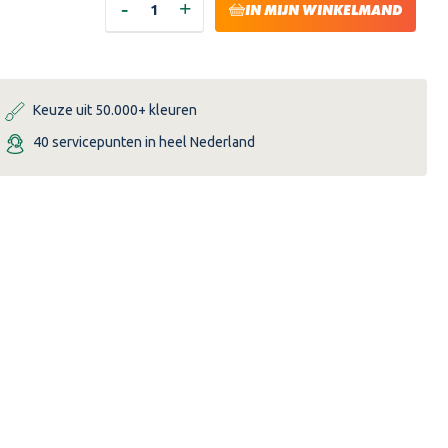
-
+
HOEVEELHEID
HOEVEELHEID
IN MIJN WINKELMAND
VERLAGEN
VERHOGEN
VAN
VAN
FARROW
FARROW
AND
AND
BALL
BALL
KLEURENKAART
KLEURENKAART
Keuze uit 50.000+ kleuren
40 servicepunten in heel Nederland