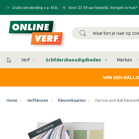
Gratis verzending v.a. €50,-
Voor 23:59 uur besteld, morgen in huis*
Zoeken
Verf
Schildersbenodigdheden
Merken
WIN EEN BALL
Home
Verfkleuren
Kleurenkaarten
Farrow and Ball Kleuren