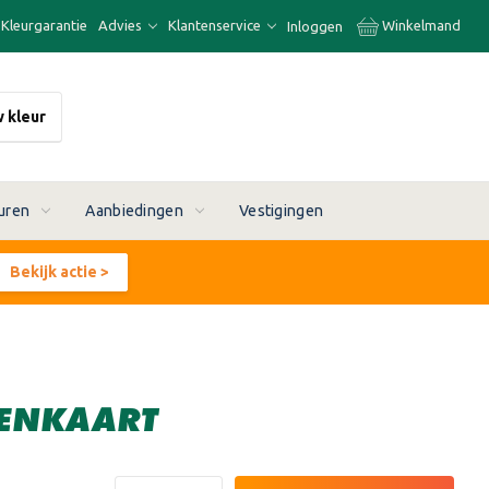
Kleurgarantie
Advies
Klantenservice
Winkelmand
Inloggen
w kleur
uren
Aanbiedingen
Vestigingen
Bekijk actie >
RENKAART