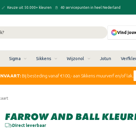
Keuze uit 50.000+ kleuren
40 servicepunten in heel Nederland
Vind jou
Sigma
Sikkens
Wijzonol
Jotun
Verfkle
ONVAART:
Bij besteding vanaf €100,- aan Sikkens muurverf en/of lak.
kaart
FARROW AND BALL KLEU
Huidige
Direct leverbaar
voorraad: