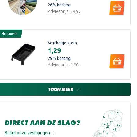
26
% korting
Adviesprijs:
€39,97
Huismerk
Verfbakje klein
€1,29
29
% korting
Adviesprijs:
€1,80
TOON MEER
DIRECT AAN DE SLAG?
Bekijk onze vestigingen