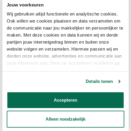
Jouw voorkeuren
Wij gebruiken altijd functionele en analytische cookies.
Verwerkingsgegevens
Ook willen we cookies plaatsen en data verzamelen om
Gereedschap: Kwast Roller Tuinhoutsprayer Acrylkwast
de communicatie naar jou makkelijker en persoonlijker te
Acrylroller Reinigen gereedschap / Water Water Water.
maken. Met deze cookies en data kunnen wij en derde
Verdunnen % verdunning 0 – 5% 0 – 5% Gebruiksklaar
partijen jouw internetgedrag binnen en buiten onze
website volgen en verzamelen. Hiermee passen wij en
derden onze website, advertenties en communicatie aan
Systeeminformatie.
Hout:
jouw interesses aan. Door op 'accepteren' te klikken ga
je hiermee akkoord. Je kunt je voorkeuren altijd weer
1. Zachte houtsoorten ontvetten met
Alabastine Verfreiniger
.
Harde houtsoorten, zoals o.a. teak en bangkirai ontvetten met
aanpassen. Lees er meer over in ons cookiebeleid.
Details tonen
thinner. 2. Schuren in de nerfrichting met schuurpapier
grofte
P120
-P150 en
stofvrij
maken. 3. Opnieuw ontvetten. 4.
Breng een dunne en gelijkmatige laag Cetabever Terrasolie
Accepteren
Bangkirai UV proof aan. Laat de laag ca. 20 minuten indringen en
verwijder daarna de overtollige olie. Herhaal deze behandeling
tot het hout geheel verzadigd is. En een egaal uiterlijk vertoont.
Alleen noodzakelijk
Meestal zijn twee lagen voldoende. 5. Na de laatste laag zonodig
opboenen met doek.