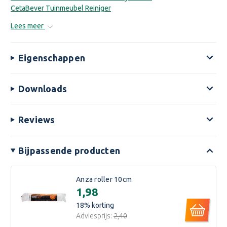
CetaBever Tuinmeubel Reiniger
CetaBever Tuinmeubelgel Handschoen
Lees meer
Eigenschappen
Downloads
Reviews
Bijpassende producten
Anza roller 10cm
€1,98
18
% korting
Adviesprijs:
€2,40