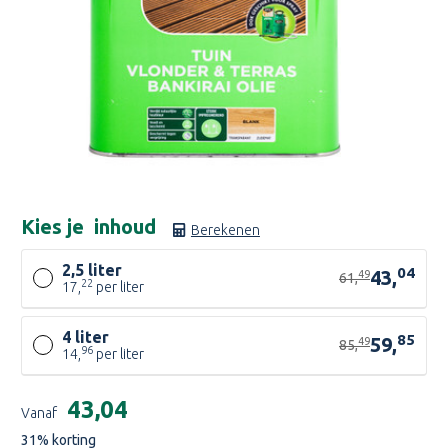
Kies je
inhoud
Berekenen
2,5 liter
04
43,
49
61,
22
17,
per liter
4 liter
85
59,
49
85,
96
14,
per liter
Huidige
€43,04
Vanaf
voorraad:
31
% korting