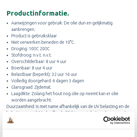
Productinformatie.
Aanwijzingen voor gebruik: De olie dun en gelijkmatig
aanbrengen.
Product is gebruiksklaar
Niet verwerken beneden de 10°C.
Droging: 10C 20C
Stofdroog: n.v.t. n.v.t.
Overschilderbaar: 8 uur 4 uur
Boenbaar: 8 uur 4 uur
Belastbaar (beperkt): 32 uur 16 uur
Volledig doorgehard: 6 dagen 3 dagen
Glansgraad: Zijdemat.
Laagdikte: Zolang het hout nog olie op neemt kan er olie
worden aangebracht.
Duurzaamheid: Is met name afhankelijk van de UV belasting en de
belastingsgraad. Mede afhankelijk hiervan is het raadzaam om 1 –
2 maal per jaar een nieuwe laag aan te brengen.Rendement: ca. 18
-19 m²/l . De olie - opname van het hout bepaalt mede het
rendement.