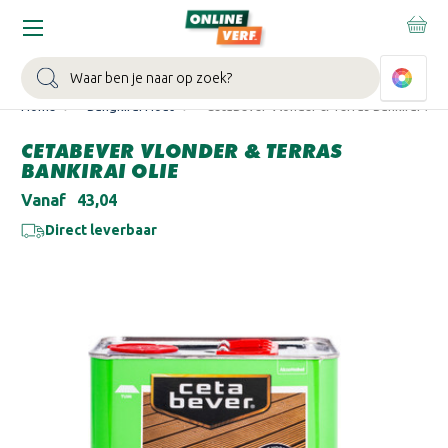
WIN EEN BALLONVAART:
Bij besteding vanaf €100,- aan Sikkens
muurverf en/of lak.
Bekijk actie >
Zoeken
Home
Bangkirai Hout
CetaBever Vlonder & Terras Bankirai Olie
CETABEVER VLONDER & TERRAS
BANKIRAI OLIE
Vanaf
€43,04
Direct leverbaar