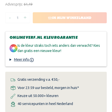
Adviesprijs:
€61,49
-
+
HOEVEELHEID
HOEVEELHEID
IN MIJN WINKELMAND
VERLAGEN
VERHOGEN
VAN
VAN
CETABEVER
CETABEVER
VLONDER
VLONDER
&
&
ONLINEVERF.NL KLEURGARANTIE
TERRAS
TERRAS
BANKIRAI
BANKIRAI
OLIE
OLIE
Is de kleur straks toch iets anders dan verwacht? Kies
dan gratis een nieuwe kleur!
Meer info
Gratis verzending v.a. €50,-
Voor 23:59 uur besteld, morgen in huis*
Keuze uit 50.000+ kleuren
40 servicepunten in heel Nederland