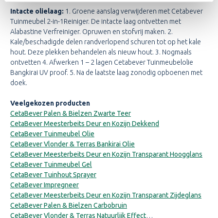
Intacte olielaag:
1. Groene aanslag verwijderen met Cetabever
Tuinmeubel 2-in-1Reiniger. De intacte laag ontvetten met
Alabastine Verfreiniger. Opruwen en stofvrij maken. 2.
Kale/beschadigde delen randverlopend schuren tot op het kale
hout. Deze plekken behandelen als nieuw hout. 3. Nogmaals
ontvetten 4. Afwerken 1 – 2 lagen Cetabever Tuinmeubelolie
Bangkirai UV proof. 5. Na de laatste laag zonodig opboenen met
doek.
Veelgekozen producten
CetaBever Palen & Bielzen Zwarte Teer
CetaBever Meesterbeits Deur en Kozijn Dekkend
CetaBever Tuinmeubel Olie
CetaBever Vlonder & Terras Bankirai Olie
CetaBever Meesterbeits Deur en Kozijn Transparant Hoogglans
CetaBever Tuinmeubel Gel
CetaBever Tuinhout Sprayer
CetaBever Impregneer
CetaBever Meesterbeits Deur en Kozijn Transparant Zijdeglans
CetaBever Palen & Bielzen Carbobruin
CetaBever Vlonder & Terras Natuurlijk Effect