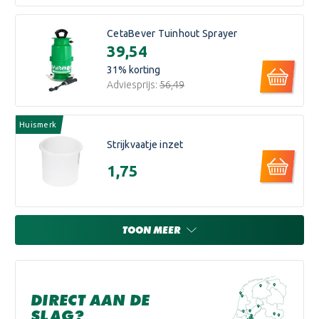
CetaBever Tuinhout Sprayer
€39,54
31
% korting
Adviesprijs:
€56,49
Huismerk
Strijkvaatje inzet
€1,75
TOON MEER
DIRECT AAN DE
SLAG?