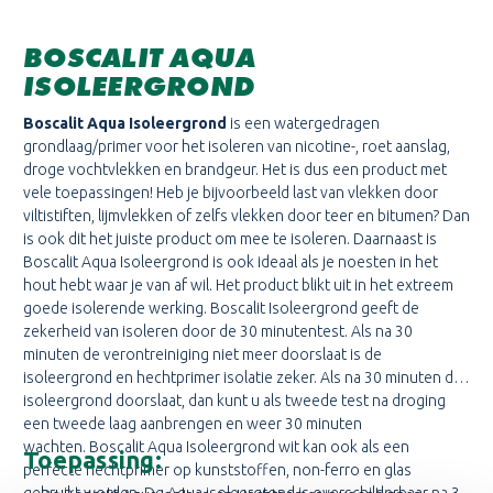
BOSCALIT AQUA
ISOLEERGROND
Boscalit Aqua Isoleergrond
is een watergedragen
grondlaag/primer voor het isoleren van nicotine-, roet aanslag,
droge vochtvlekken en brandgeur. Het is dus een product met
vele toepassingen! Heb je bijvoorbeeld last van vlekken door
viltistiften, lijmvlekken of zelfs vlekken door teer en bitumen? Dan
is ook dit het juiste product om mee te isoleren. Daarnaast is
Boscalit Aqua Isoleergrond is ook ideaal als je noesten in het
hout hebt waar je van af wil. Het product blikt uit in het extreem
goede isolerende werking. Boscalit Isoleergrond geeft de
zekerheid van isoleren door de 30 minutentest. Als na 30
minuten de verontreiniging niet meer doorslaat is de
isoleergrond en hechtprimer isolatie zeker. Als na 30 minuten de
isoleergrond doorslaat, dan kunt u als tweede test na droging
een tweede laag aanbrengen en weer 30 minuten
wachten. Boscalit Aqua Isoleergrond wit kan ook als een
Toepassing:
perfecte hechtprimer op kunststoffen, non-ferro en glas