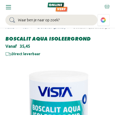
WIN EEN BALLONVAART:
Bij besteding vanaf €100,- aan Sikkens
muurverf en/of lak.
Bekijk actie >
Zoeken
Home
Verf
Grondverf (primer)
Boscalit Aqua Isoleergrond
BOSCALIT AQUA ISOLEERGROND
Vanaf
€35,45
Direct leverbaar