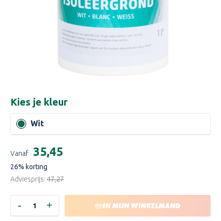
Kies je
kleur
Wit
Huidige
€35,45
Vanaf
voorraad:
26
% korting
Adviesprijs:
€47,27
-
+
HOEVEELHEID
HOEVEELHEID
IN MIJN WINKELMAND
VERLAGEN
VERHOGEN
VAN
VAN