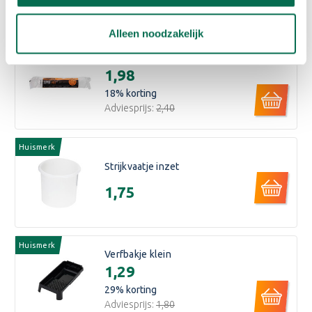
Kleur: Wit
Bijpassende producten
Verpakking: wit: 1 Ltr
Alleen noodzakelijk
transparant: 1Ltr
Verbruik: ca. 6-8 m 2 /ltr. afhankelijk van de ondergrond en
Anza roller 10cm
applicatiemethode
€1,98
18
% korting
Adviesprijs:
€2,40
Huismerk
Strijkvaatje inzet
€1,75
Huismerk
Verfbakje klein
€1,29
29
% korting
Adviesprijs:
€1,80