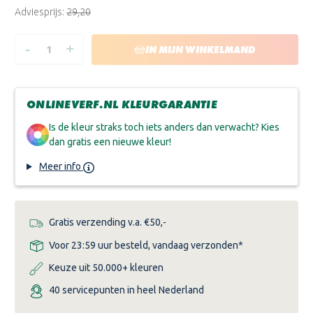
Adviesprijs:
€29,20
-
+
HOEVEELHEID
HOEVEELHEID
IN MIJN WINKELMAND
VERLAGEN
VERHOGEN
VAN
VAN
ALABASTINE
ALABASTINE
XTRA
XTRA
VOORSTRIJK
VOORSTRIJK
ONLINEVERF.NL KLEURGARANTIE
ALLES-
ALLES-
IN-
IN-
1
1
Is de kleur straks toch iets anders dan verwacht? Kies
dan gratis een nieuwe kleur!
Meer info
Gratis verzending v.a. €50,-
Voor 23:59 uur besteld, vandaag verzonden*
Keuze uit 50.000+ kleuren
40 servicepunten in heel Nederland