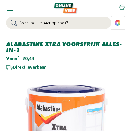
WIN EEN BALLONVAART:
Bij besteding vanaf €100,- aan Sikkens
muurverf en/of lak.
Bekijk actie >
Zoeken
Home
Merken
Alabastine
Alabastine Voorstrijk
Alabas
ALABASTINE XTRA VOORSTRIJK ALLES-
IN-1
Vanaf
€20,44
Direct leverbaar