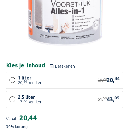
Kies je
inhoud
Berekenen
1 liter
44
20,
20
29,
44
20,
per liter
2,5 liter
05
43,
50
61,
22
17,
per liter
Huidige
€20,44
Vanaf
voorraad:
30
% korting