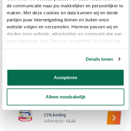
de communicatie naar jou makkelijker en persoonlijker te
Eigenschappen
maken. Met deze cookies en data kunnen wij en derde
partijen jouw internetgedrag binnen en buiten onze
Reviews
website volgen en verzamelen. Hiermee passen wij en
derden onze website, advertenties en communicatie aan
jouw interesses aan. Door op 'accepteren' te klikken ga
Bijpassende producten
je hiermee akkoord. Je kunt je voorkeuren altijd weer
aanpassen. Lees er meer over in ons cookiebeleid.
Huismerk
Details tonen
Verfbakje middel
€2,27
15
% korting
Accepteren
Adviesprijs:
€2,67
Alleen noodzakelijk
Tesa Easy Cover 2in1 afdekfolie
€10,15
Vanaf
25
% korting
Adviesprijs:
€13,53