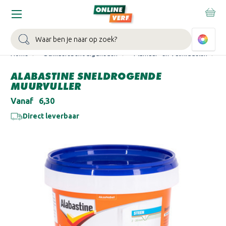
WIN EEN BALLONVAART:
Bij besteding vanaf €100,- aan Sikkens
muurverf en/of lak.
Bekijk actie >
Zoeken
Home
Schildersbenodigdheden
Plamuur- en Vulmiddelen
ALABASTINE SNELDROGENDE
MUURVULLER
Vanaf
€6,30
Direct leverbaar