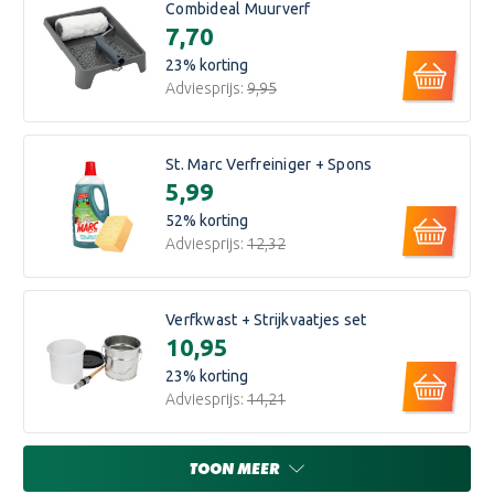
Combideal Muurverf
€7,70
23
% korting
Adviesprijs:
€9,95
St. Marc Verfreiniger + Spons
€5,99
52
% korting
Adviesprijs:
€12,32
Verfkwast + Strijkvaatjes set
€10,95
23
% korting
Adviesprijs:
€14,21
TOON MEER