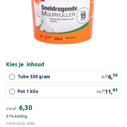
Kies je
inhoud
30
6,
00
Tube 330 gram
9,
83
11,
90
Pot 1 kilo
16,
Huidige
€6,30
Vanaf
voorraad:
31
% korting
Adviesprijs:
€9,00