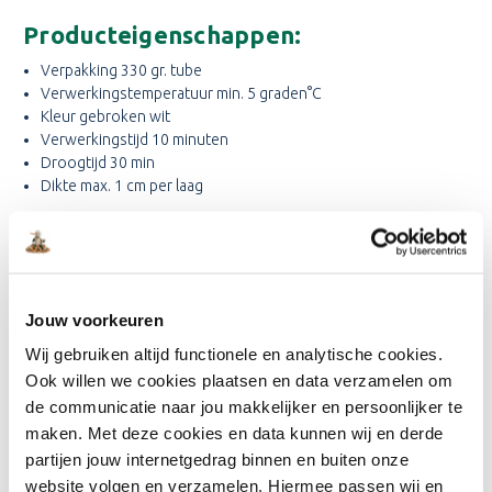
Producteigenschappen:
Verpakking 330 gr. tube
Verwerkingstemperatuur min. 5 graden°C
Kleur gebroken wit
Verwerkingstijd 10 minuten
Droogtijd 30 min
Dikte max. 1 cm per laag
Gebruiksaanwijzing
Ondergrond moet schoon, droog, stof- en vetvrij zijn.
Loszittende delen verwijderen.
Jouw voorkeuren
Voor gebruik tube goed kneden en spuitmond met een mesje
schuin afsnijden.
Wij gebruiken altijd functionele en analytische cookies.
Product rechtstreeks uit de tube in gat of scheur aanbrengen.
Ook willen we cookies plaatsen en data verzamelen om
Voor een superglad resultaat afwerken met een vochtig
de communicatie naar jou makkelijker en persoonlijker te
plamuur mes.
maken. Met deze cookies en data kunnen wij en derde
Voor gaten dieper dan 1 cm, in meerdere lagen vullen, met
partijen jouw internetgedrag binnen en buiten onze
voldoende droogtijd tussen de lagen.
website volgen en verzamelen. Hiermee passen wij en
Na droging eventueel schuren.