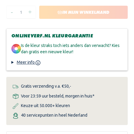
-
+
HOEVEELHEID
HOEVEELHEID
IN MIJN WINKELMAND
VERLAGEN
VERHOGEN
VAN
VAN
ALABASTINE
ALABASTINE
SNELDROGENDE
SNELDROGENDE
MUURVULLER
MUURVULLER
ONLINEVERF.NL KLEURGARANTIE
Is de kleur straks toch iets anders dan verwacht? Kies
dan gratis een nieuwe kleur!
Meer info
Gratis verzending v.a. €50,-
Voor 23:59 uur besteld, morgen in huis*
Keuze uit 50.000+ kleuren
40 servicepunten in heel Nederland