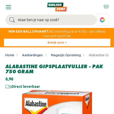
Zoeken
WIN EEN BALLONVAART:
Bij besteding vanaf €100,- aan Sikkens
muurverf en/of lak.
Bekijk actie >
Home
Aanbiedingen
Magazijn Opruiming
Alabastine Gipsp
ALABASTINE GIPSPLAATVULLER - PAK
750 GRAM
€6,96
Direct leverbaar