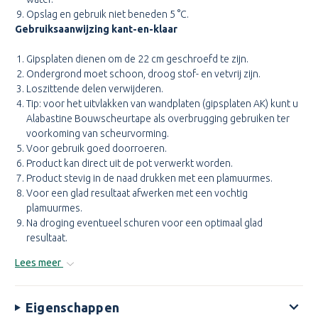
Opslag en gebruik niet beneden 5 °C.
Gebruiksaanwijzing kant-en-klaar
Gipsplaten dienen om de 22 cm geschroefd te zijn.
Ondergrond moet schoon, droog stof- en vetvrij zijn.
Loszittende delen verwijderen.
Tip: voor het uitvlakken van wandplaten (gipsplaten AK) kunt u
Alabastine Bouwscheurtape als overbrugging gebruiken ter
voorkoming van scheurvorming.
Voor gebruik goed doorroeren.
Product kan direct uit de pot verwerkt worden.
Product stevig in de naad drukken met een plamuurmes.
Voor een glad resultaat afwerken met een vochtig
plamuurmes.
Na droging eventueel schuren voor een optimaal glad
resultaat.
Na gebruik afdekvel terugplaatsen en deksel goed afsluiten.
Lees meer
Gereedschappen en handen reinigen met warm water.
Opslag en gebruik niet beneden 5˚C.
Eigenschappen