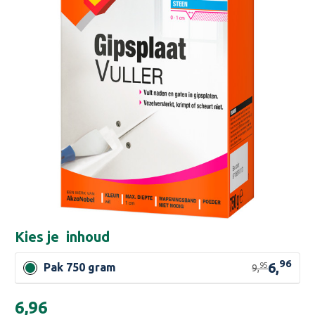
Kies je
inhoud
96
6,
95
Pak 750 gram
9,
Huidige
€6,96