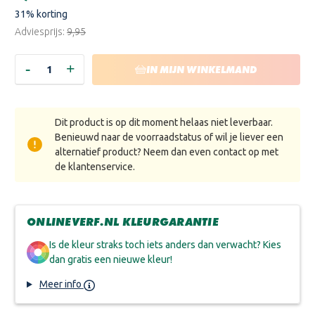
voorraad:
31
% korting
Adviesprijs:
€9,95
-
+
HOEVEELHEID
HOEVEELHEID
IN MIJN WINKELMAND
VERLAGEN
VERHOGEN
VAN
VAN
ALABASTINE
ALABASTINE
GIPSPLAATVULLER
GIPSPLAATVULLER
-
-
Dit product is op dit moment helaas niet leverbaar.
PAK
PAK
750
750
Benieuwd naar de voorraadstatus of wil je liever een
GRAM
GRAM
alternatief product? Neem dan even contact op met
de klantenservice.
ONLINEVERF.NL KLEURGARANTIE
Is de kleur straks toch iets anders dan verwacht? Kies
dan gratis een nieuwe kleur!
Meer info