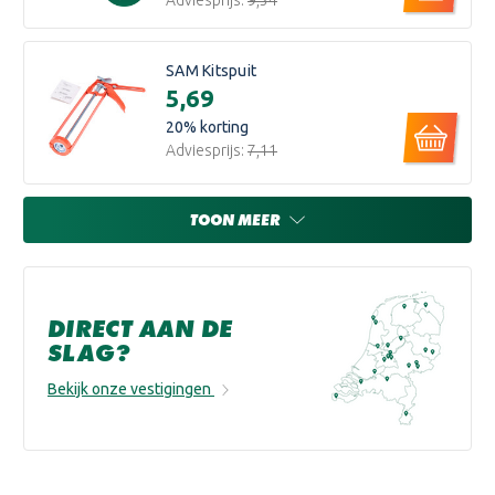
Adviesprijs:
€9,34
SAM Kitspuit
€5,69
20
% korting
Adviesprijs:
€7,11
TOON MEER
DIRECT AAN DE
SLAG?
Bekijk onze vestigingen