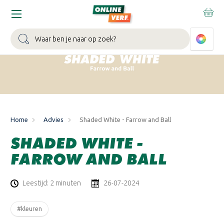
WIN EEN BALLONVAART:
Bij besteding vanaf €100,- aan Sikkens
muurverf en/of lak.
Bekijk actie >
Zoeken
Home
Advies
Shaded White - Farrow and Ball
SHADED WHITE -
FARROW AND BALL
Leestijd: 2 minuten
26-07-2024
#kleuren