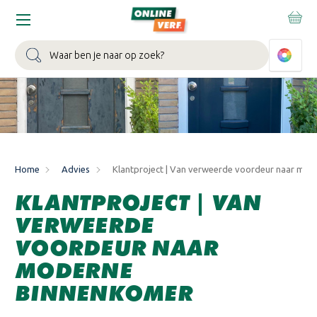
WIN EEN BALLONVAART:
Bij besteding vanaf €100,- aan Sikkens
muurverf en/of lak.
Bekijk actie >
Zoeken
Home
Advies
Klantproject | Van verweerde voordeur naar mo
KLANTPROJECT | VAN
VERWEERDE
VOORDEUR NAAR
MODERNE
BINNENKOMER