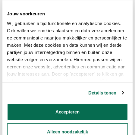
Jouw voorkeuren
CetaBever Meesterbeits Deur & Kozijn Dekkend
Wij gebruiken altijd functionele en analytische cookies.
Ook willen we cookies plaatsen en data verzamelen om
SCHILDERTIPS VOOR JE
de communicatie naar jou makkelijker en persoonlijker te
VOORDEUR
maken. Met deze cookies en data kunnen wij en derde
partijen jouw internetgedrag binnen en buiten onze
Wil jij ook aan de slag met zo’n strakke voordeur? Check dan even
website volgen en verzamelen. Hiermee passen wij en
deze snelle schildertips:
derden onze website, advertenties en communicatie aan
jouw interesses aan. Door op 'accepteren' te klikken ga
Schuren is key! Zorg dat alle losse verf goed verwijderd is.
Gebruik een goede grondverf als de oude laag in slechte staat
je hiermee akkoord. Je kunt je voorkeuren altijd weer
is.
aanpassen. Lees er meer over in ons cookiebeleid.
Details tonen
Werk met een lakroller voor de grote vlakken en een kwast
voor de randjes.
Werk in de schaduw of bij droog, niet te heet weer voor het
Accepteren
beste resultaat.
Het resultaat? Zie de foto maar. Jeroen’s voordeur kan er weer
járen tegenaan!
Alleen noodzakelijk