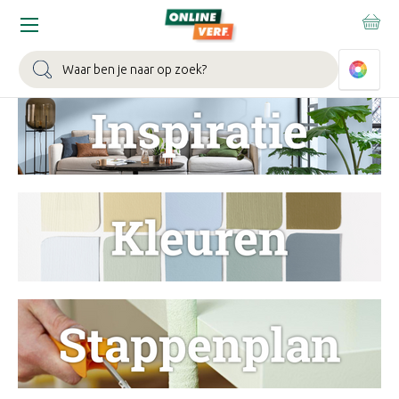
WIN EEN BALLONVAART:
Bij besteding vanaf €100,- aan Sikkens
muurverf en/of lak.
Bekijk actie >
Zoeken