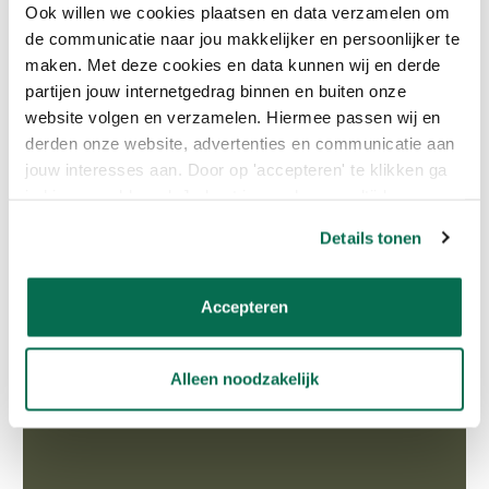
Ook willen we cookies plaatsen en data verzamelen om
de communicatie naar jou makkelijker en persoonlijker te
maken. Met deze cookies en data kunnen wij en derde
partijen jouw internetgedrag binnen en buiten onze
website volgen en verzamelen. Hiermee passen wij en
derden onze website, advertenties en communicatie aan
jouw interesses aan. Door op 'accepteren' te klikken ga
je hiermee akkoord. Je kunt je voorkeuren altijd weer
MUUR SAUZEN: 10 TIPS VOOR HET
aanpassen. Lees er meer over in ons cookiebeleid.
SAUZEN VAN JE MUUR!
Details tonen
Leestijd: 3 minuten
03-07-2024
Accepteren
Alleen noodzakelijk