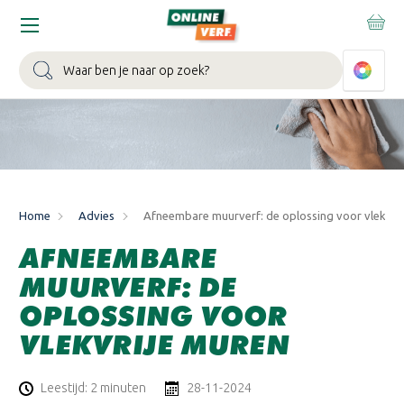
WIN EEN BALLONVAART:
Bij besteding vanaf €100,- aan Sikkens
muurverf en/of lak.
Bekijk actie >
Zoeken
Home
Advies
Afneembare muurverf: de oplossing voor vlekvri
AFNEEMBARE
MUURVERF: DE
OPLOSSING VOOR
VLEKVRIJE MUREN
Leestijd: 2 minuten
28-11-2024