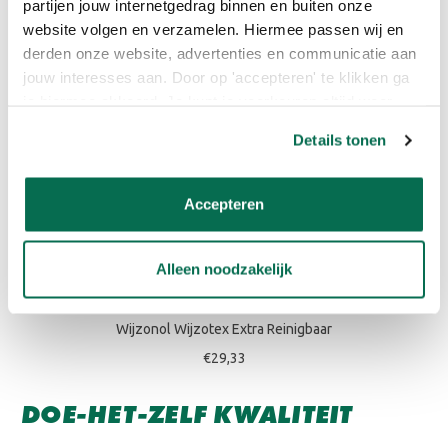
partijen jouw internetgedrag binnen en buiten onze
Bekijk product
website volgen en verzamelen. Hiermee passen wij en
derden onze website, advertenties en communicatie aan
jouw interesses aan. Door op 'accepteren' te klikken ga
je hiermee akkoord. Je kunt je voorkeuren altijd weer
aanpassen. Lees er meer over in ons cookiebeleid.
Details tonen
Accepteren
Alleen noodzakelijk
Wijzonol Wijzotex Extra Reinigbaar
€29,33
DOE-HET-ZELF KWALITEIT