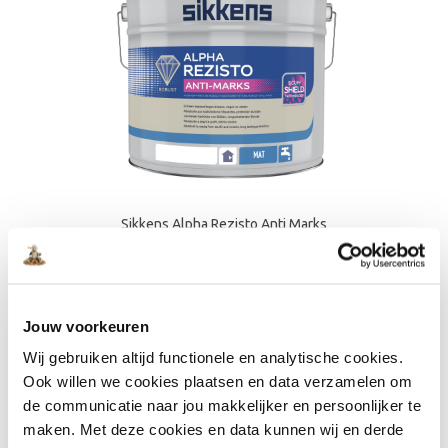
Sikkens Alpha Rezisto Anti Marks
€32,82
4. Wijzonol Wijzotex Extra Reinigbaar
Jouw voorkeuren
Schrobklasse:
1
Wij gebruiken altijd functionele en analytische cookies.
Eigenschappen:
Een voordelige keuze met uitstekende
Ook willen we cookies plaatsen en data verzamelen om
reinigbaarheid. Deze verf is goed bestand tegen vlekken en
geschikt voor gebruik in bijvoorbeeld speelkamers.
de communicatie naar jou makkelijker en persoonlijker te
maken. Met deze cookies en data kunnen wij en derde