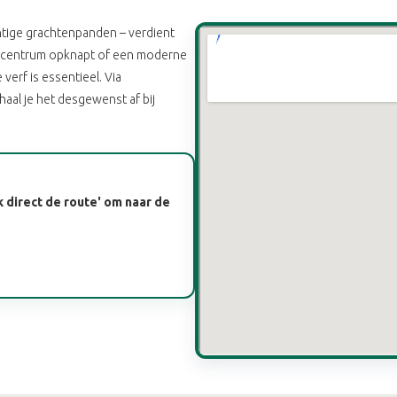
htige grachtenpanden – verdient
et centrum opknapt of een moderne
 verf is essentieel. Via
haal je het desgewenst af bij
k direct de route' om naar de