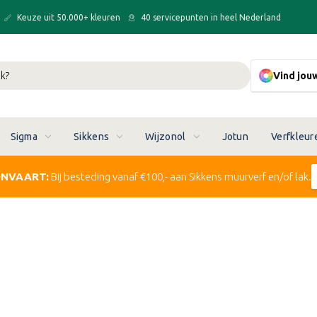
Keuze uit 50.000+ kleuren
40 servicepunten in heel Nederland
Vind jou
Sigma
Sikkens
Wijzonol
Jotun
Verfkleur
ONVAART:
Bij besteding vanaf €100,- aan Sikkens muurverf en/of lak.