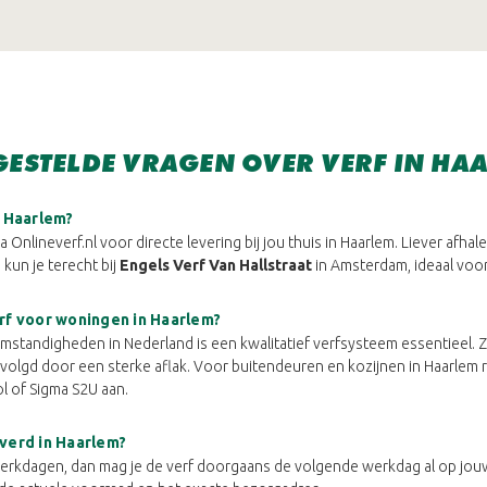
GESTELDE VRAGEN OVER VERF IN HA
n Haarlem?
a Onlineverf.nl voor directe levering bij jou thuis in Haarlem. Liever afha
 kun je terecht bij
Engels Verf Van Hallstraat
in Amsterdam, ideaal voor a
rf voor woningen in Haarlem?
tandigheden in Nederland is een kwalitatief verfsysteem essentieel. Zo
olgd door een sterke aflak. Voor buitendeuren en kozijnen in Haarlem
l of Sigma S2U aan.
verd in Haarlem?
 werkdagen, dan mag je de verf doorgaans de volgende werkdag al op jou