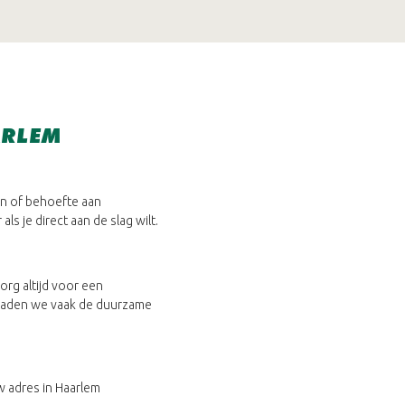
ARLEM
len of behoefte aan
ls je direct aan de slag wilt.
rg altijd voor een
 raden we vaak de duurzame
w adres in Haarlem