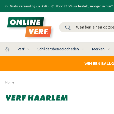
Gratis verzending v.a. €50,-
Voor 23:59 uur besteld, morgen in huis*
Zoeken
Verf
Schildersbenodigdheden
Merken
WIN EEN BALL
Home
VERF HAARLEM